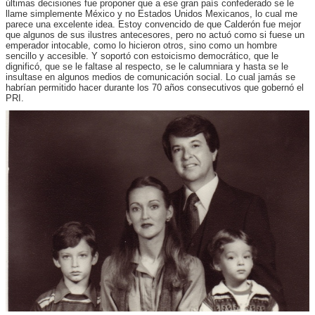
últimas decisiones fue proponer que a ese gran país confederado se le
llame simplemente México y no Estados Unidos Mexicanos, lo cual me
parece una excelente idea. Estoy convencido de que Calderón fue mejor
que algunos de sus ilustres antecesores, pero no actuó como si fuese un
emperador intocable, como lo hicieron otros, sino como un hombre
sencillo y accesible. Y soportó con estoicismo democrático, que le
dignificó, que se le faltase al respecto, se le calumniara y hasta se le
insultase en algunos medios de comunicación social. Lo cual jamás se
habrían permitido hacer durante los 70 años consecutivos que gobernó el
PRI.