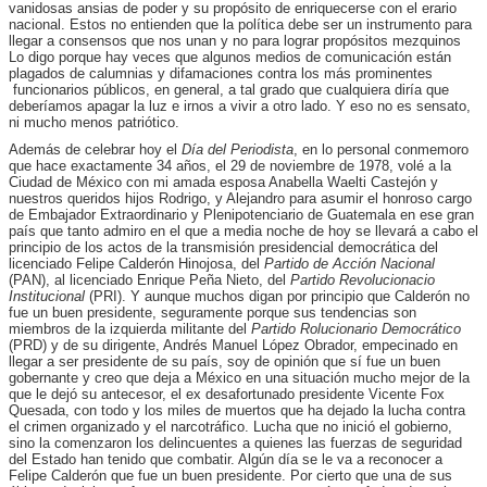
vanidosas ansias de poder y su propósito de enriquecerse con el erario
nacional. Estos no entienden que la política debe ser un instrumento para
llegar a consensos que nos unan y no para lograr propósitos mezquinos
Lo digo porque hay veces que algunos medios de comunicación están
plagados de calumnias y difamaciones contra los más prominentes
funcionarios públicos, en general, a tal grado que cualquiera diría que
deberíamos apagar la luz e irnos a vivir a otro lado. Y eso no es sensato,
ni mucho menos patriótico.
Además de celebrar hoy el
Día del Periodista
, en lo personal conmemoro
que hace exactamente 34 años, el 29 de noviembre de 1978, volé a la
Ciudad de México con mi amada esposa Anabella Waelti Castejón y
nuestros queridos hijos Rodrigo, y Alejandro para asumir el honroso cargo
de Embajador Extraordinario y Plenipotenciario de Guatemala en ese gran
país que tanto admiro en el que a media noche de hoy se llevará a cabo el
principio de los actos de la transmisión presidencial democrática del
licenciado Felipe Calderón Hinojosa, del
Partido de Acción Nacional
(PAN), al licenciado Enrique Peña Nieto, del
Partido Revolucionacio
Institucional
(PRI). Y aunque muchos digan por principio que Calderón no
fue un buen presidente, seguramente porque sus tendencias son
miembros de la izquierda militante del
Partido Rolucionario Democrático
(PRD) y de su dirigente, Andrés Manuel López Obrador, empecinado en
llegar a ser presidente de su país, soy de opinión que sí fue un buen
gobernante y creo que deja a México en una situación mucho mejor de la
que le dejó su antecesor, el ex desafortunado presidente Vicente Fox
Quesada, con todo y los miles de muertos que ha dejado la lucha contra
el crimen organizado y el narcotráfico. Lucha que no inició el gobierno,
sino la comenzaron los delincuentes a quienes las fuerzas de seguridad
del Estado han tenido que combatir. Algún día se le va a reconocer a
Felipe Calderón que fue un buen presidente. Por cierto que una de sus