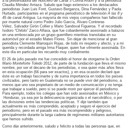
a la presentadora del Noticiero de Canal 3 Corina Ardón y a la periodista
Claudia Méndez Arriaza. Saludo que hago extensivo a los destacados
periodistas Juan Luis Font, Gustavo Berganza, Dina Fernández y Paola
Hurtado, participantes en el programa periodístico de televisión
A las 8 y
45
de canal
Antigua
. La mayoría de mis viejos compañeros han fallecido
por muerte natural como Pedro Julio García, Álvaro Contreras
Vélez, Salvador Girón Collier y Mario Sandoval Figueroa. Y el recordado
Isidoro
“Chilolo”
Zarco Alfasa, que fue cobardemente asesinado a balazos
en una emboscada por un grupo guerrillero mientras transitaba en su
automóvil por el estadio Mateo Flores. Sin dejar de mencionar al gran
periodista Clemente Marroquín Rojas, de todo mi respeto y afecto, y a mi
querida y recordada amiga Irma Flaquer, quien fue vilmente asesinada. En
este día en particular les recuerdo muy cordialmente.
El 26 de julio pasado me fue concedido el honor de otorgarme la
Orden
Mario Monteforte Toledo
2012, de parte de la fundación que lleva el mismo
nombre, por ser el decano de los periodistas, o sea quien más años lleva
en esta ocupación (66 para ser exactos), y en esa ocasión declaré que
éste es un trabajo fascinante y de suma importancia en todos los países
civilizados, pero tanto en Guatemala no se puede vivir del periodismo, a
menos que uno sea propietario de un medio de comunicación y no tenga
que trabajar a sueldo, pero si se puede morir por ejercer él periodismo.
Para ejemplo, todos los colegas que han sido asesinados en México y
Honduras, ya sea por la delincuencia organizada o el narcotráfico, o por
las divisiones entre las tendencias políticas. Y dije también que
actualmente es más comprendido, aceptado y seguro el ejercicio del
periodismo, pero en el pasado era más incomprendido y peligroso,
principalmente durante la larga cadena de regímenes militares autoritarios
que hemos sufrido.
Como dije anteriormente, saludo y felicito a todas las personas que, en