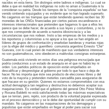
nacidos en esta tierra. Sin distingos entre ladinos e indígenas. Lo cual se
debe a que en realidad los indígenas no solo no aman a Guatemala ni la
consideran su patria. Desde los tiempos de la “conquista española” se han
venido sintiendo sojuzgados y es evidente que no han logrado superarlo.
No caigamos en las trampas que están tendiendo quienes reciben las 30
monedas de las ONGs financiadas por ciertos países escandinavos e
intereses internacionales que pretenden que hagamos lo que a ellos les
parece que se debe hacer, de acuerdo a sus leyes y costumbres, y no lo
que nos corresponde de acuerdo a nuestra idiosincracia y a las
circunstancias que nos rodean. Insto a las empresas de los medios y a
los reporteros y columnistas a no apoyar a los que se han erigido en
líderes de grupos de confrontación y enarbolan banderas y mantas rojas
con la efigie del médico y guerrillero comunista argentino Ernesto
“Ché”
Guevara, con lo cual ponen de manifiesto que sus verdaderos intereses
no son guatemaltecos, sino obedecen a malévolas consignas extranjeras.
Guatemala está viviendo en estos días una peligrosa encrucijada que
podría conducirnos a un estado de anarquía en el que no habrá ley ni
orden. Los partidos políticos de oposición están empeñados en
descalificar y desprestigiar al gobierno por todo lo que hace o deja de
hacer. No les importa que éste sea producto de elecciones libres y del
voto de la mayoría y pretenden meterles zancadilla para asegurarse de
que fracase en su gestión. Quienes no estamos comprometidos con esa
actitud demagógica tan negativa y destructiva no debemos aceptar sus
maquinaciones. Es verdad que el gobierno del general Otto Pérez Molina
y Roxana Baldetti no está satisfaciendo todas las máximas expectativas
que se tenían, pero, repito, son producto de la voluntad popular expresada
en el proceso democrático y se le debe dar oportunidad de cumplir con su
mandato. No caigamos en las maquinaciones de los demagogos y
populistas que están empeñados en llegar al poder para saciar sus