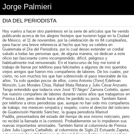
Jorge Palmieri
DIA DEL PERIODISTA
Hoy vuelvo a hacer otro paréntesis en la serie de artículos que he venido
publicando acerca de los alegres festejos que tuvieron lugar en la Ciudad
de México, el 11 de noviembre, por la celebración de mi 84 cumpleaños,
para hacer una breve referencia al hecho que hoy se celebra en
Guatemala el
Día del Periodista
, por lo cual deseo extender un cordial
saludo a todas las personas que, de alguna manera, se dedican a este
oficio tan fascinante como incomprendido, difícil, peligroso y
habitualmente mal remunerado. En el transcurso de hoy me tomé el
trabajo de llamar por teléfono para felicitarles a algunos de mis queridos
viejos amigos que fueron mis compañeros de labores. De los cuales, por
cierto, no son muchos los que han sobrevivido el paso inexorable de los
años. Ya solo quedan pocos de ellos, como Antonio (
Tono
) Edelman
Monzón, Luis Morales Chúa, Rafael Mata Retana y Julio César Anzueto.
Tengo entendido que todavía vive José
“El Negro”
Zamora Corletto, quien
fue nuestro compañero de labores durante varios años que trabajamos en
Prensa Libre
, pero desde hace años he perdido su pista. También llamé
por teléfono a otros periodistas que, aunque no han sido mis compañeros
de trabajo, me merecen simpatía y respeto, como el director del noticiero
de
Guatevisión
Haroldo Sánchez, la guapa periodista Marisol
Padilla, presentadora del estado del tiempo de ese mismo noticiario, pero
no recibió la llamada ni la contestó. Probablemente se lo impidieron sus
nuevas importantes amistades. También llamé al columnista de
Prensa
Libre
Julio Ligorría Carballido, al columnista de
Siglo.21
Estuardo Zapeta,