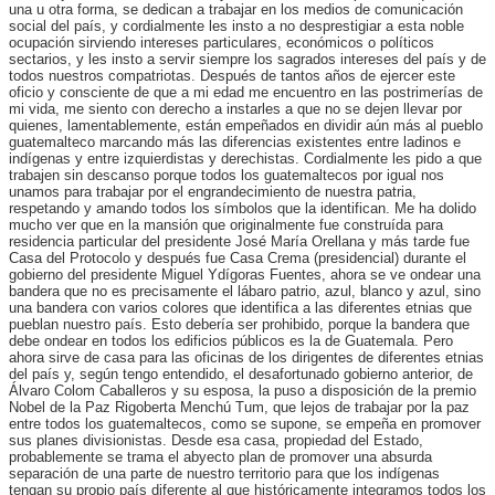
una u otra forma, se dedican a trabajar en los medios de comunicación
social del país, y cordialmente les insto a no desprestigiar a esta noble
ocupación sirviendo intereses particulares, económicos o políticos
sectarios, y les insto a servir siempre los sagrados intereses del país y de
todos nuestros compatriotas. Después de tantos años de ejercer este
oficio y consciente de que a mi edad me encuentro en las postrimerías de
mi vida, me siento con derecho a instarles a que no se dejen llevar por
quienes, lamentablemente, están empeñados en dividir aún más al pueblo
guatemalteco marcando más las diferencias existentes entre ladinos e
indígenas y entre izquierdistas y derechistas. Cordialmente les pido a que
trabajen sin descanso porque todos los guatemaltecos por igual nos
unamos para trabajar por el engrandecimiento de nuestra patria,
respetando y amando todos los símbolos que la identifican. Me ha dolido
mucho ver que en la mansión que originalmente fue construída para
residencia particular del presidente José María Orellana y más tarde fue
Casa del Protocolo y después fue Casa Crema (presidencial) durante el
gobierno del presidente Miguel Ydígoras Fuentes, ahora se ve ondear una
bandera que no es precisamente el lábaro patrio, azul, blanco y azul, sino
una bandera con varios colores que identifica a las diferentes etnias que
pueblan nuestro país. Esto debería ser prohibido, porque la bandera que
debe ondear en todos los edificios públicos es la de Guatemala. Pero
ahora sirve de casa para las oficinas de los dirigentes de diferentes etnias
del país y, según tengo entendido, el desafortunado gobierno anterior, de
Álvaro Colom Caballeros y su esposa, la puso a disposición de la premio
Nobel de la Paz Rigoberta Menchú Tum, que lejos de trabajar por la paz
entre todos los guatemaltecos, como se supone, se empeña en promover
sus planes divisionistas. Desde esa casa, propiedad del Estado,
probablemente se trama el abyecto plan de promover una absurda
separación de una parte de nuestro territorio para que los indígenas
tengan su propio país diferente al que históricamente integramos todos los