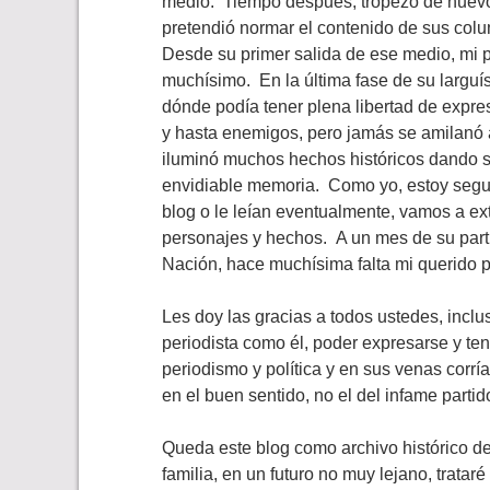
medio. Tiempo después, tropezó de nuev
pretendió normar el contenido de sus col
Desde su primer salida de ese medio, mi p
muchísimo. En la última fase de su larguís
dónde podía tener plena libertad de expres
y hasta enemigos, pero jamás se amilanó 
iluminó muchos hechos históricos dando su
envidiable memoria. Como yo, estoy segur
blog o le leían eventualmente, vamos a ext
personajes y hechos. A un mes de su partid
Nación, hace muchísima falta mi querido 
Les doy las gracias a todos ustedes, incl
periodista como él, poder expresarse y ten
periodismo y política y en sus venas corrí
en el buen sentido, no el del infame partido
Queda este blog como archivo histórico d
familia, en un futuro no muy lejano, trata