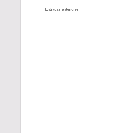
Navegación
Entradas anteriores
de
entradas