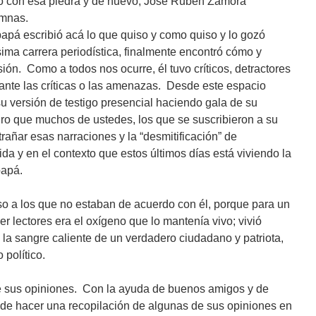
o con esa piedra y de nuevo, Jose Rubén Zamora
umnas.
apá escribió acá lo que quiso y como quiso y lo gozó
ima carrera periodística, finalmente encontró cómo y
ión. Como a todos nos ocurre, él tuvo críticos, detractores
ante las críticas o las amenazas. Desde este espacio
 versión de testigo presencial haciendo gala de su
o que muchos de ustedes, los que se suscribieron a su
rañar esas narraciones y la “desmitificación” de
a y en el contexto que estos últimos días está viviendo la
papá.
uso a los que no estaban de acuerdo con él, porque para un
er lectores era el oxígeno que lo mantenía vivo; vivió
a la sangre caliente de un verdadero ciudadano y patriota,
 político.
e sus opiniones. Con la ayuda de buenos amigos y de
ré de hacer una recopilación de algunas de sus opiniones en