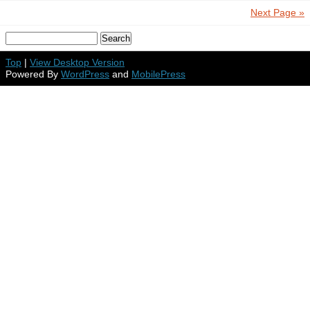
Next Page »
Top
|
View Desktop Version
Powered By
WordPress
and
MobilePress