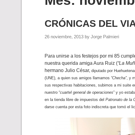
Mes:
noviemb
CRÓNICAS DEL VIAJ
26 noviembre, 2013
by
Jorge Palmieri
Para unirse a los festejos por mi 85 cump
nuestra querida amiga Aura Ruiz (
“La Muñ
hermano Julio César,
diputado por Huehuetenan
(UNE), a quien sus amigos llamamos
“Checha”
, y 
sus respectivas habitaciones, subimos a mi suite en
nuestro “
cuartel general de operaciones
” y yo estab
en la tienda libre de impuestos del
Patronato de la 
darse cuenta por esta foto indiscreta que tomó el l