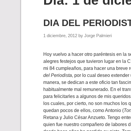
Día:
1 de dic
DIA DEL PERIODIS
1 diciembre, 2012
by
Jorge Palmieri
Hoy vuelvo a hacer otro paréntesis en la s
alegres festejos que tuvieron lugar en la 
mi 84 cumpleaños, para hacer una breve r
del Periodista
, por lo cual deseo extender
manera, se dedican a este oficio tan fasci
habitualmente mal remunerado. En el trans
para felicitarles a algunos de mis querid
los cuales, por cierto, no son muchos los 
quedan pocos de ellos, como Antonio (
To
Retana y Julio César Anzueto. Tengo ente
quien fue nuestro compañero de labores d