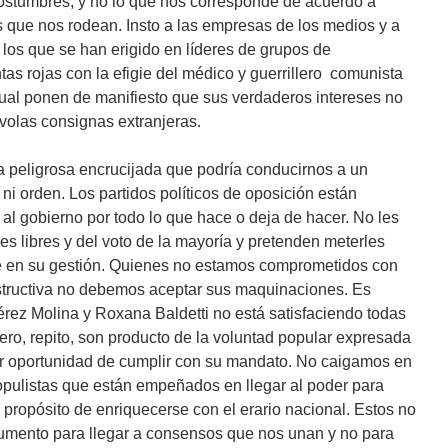
costumbres, y no lo que nos corresponde de acuerdo a
as que nos rodean. Insto a las empresas de los medios y a
 los que se han erigido en líderes de grupos de
as rojas con la efigie del médico y guerrillero comunista
ual ponen de manifiesto que sus verdaderos intereses no
olas consignas extranjeras.
a peligrosa encrucijada que podría conducirnos a un
ni orden. Los partidos políticos de oposición están
al gobierno por todo lo que hace o deja de hacer. No les
s libres y del voto de la mayoría y pretenden meterles
se en su gestión. Quienes no estamos comprometidos con
structiva no debemos aceptar sus maquinaciones. Es
érez Molina y Roxana Baldetti no está satisfaciendo todas
ero, repito, son producto de la voluntad popular expresada
ar oportunidad de cumplir con su mandato. No caigamos en
pulistas que están empeñados en llegar al poder para
 propósito de enriquecerse con el erario nacional. Estos no
trumento para llegar a consensos que nos unan y no para