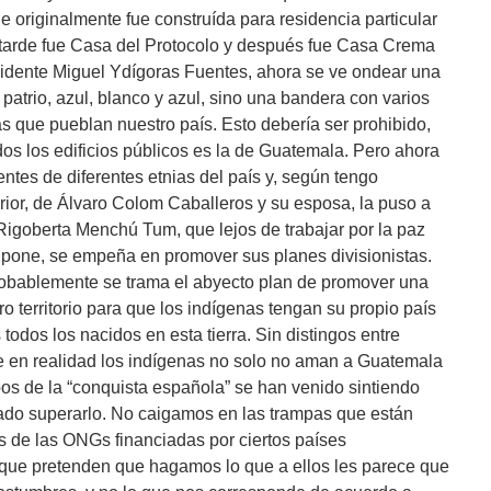
 originalmente fue construída para residencia particular
 tarde fue Casa del Protocolo y después fue Casa Crema
esidente Miguel Ydígoras Fuentes, ahora se ve ondear una
atrio, azul, blanco y azul, sino una bandera con varios
ias que pueblan nuestro país. Esto debería ser prohibido,
s los edificios públicos es la de Guatemala. Pero ahora
gentes de diferentes etnias del país y, según tengo
rior, de Álvaro Colom Caballeros y su esposa, la puso a
Rigoberta Menchú Tum, que lejos de trabajar por la paz
upone, se empeña en promover sus planes divisionistas.
robablemente se trama el abyecto plan de promover una
 territorio para que los indígenas tengan su propio país
todos los nacidos en esta tierra. Sin distingos entre
ue en realidad los indígenas no solo no aman a Guatemala
pos de la “conquista española” se han venido sintiendo
ado superarlo. No caigamos en las trampas que están
 de las ONGs financiadas por ciertos países
 que pretenden que hagamos lo que a ellos les parece que