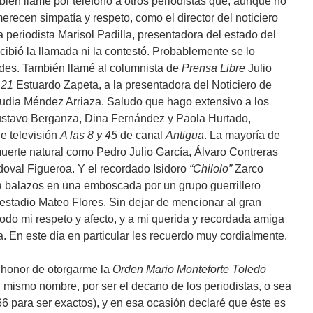
ién llamé por teléfono a otros periodistas que, aunque no
recen simpatía y respeto, como el director del noticiero
periodista Marisol Padilla, presentadora del estado del
cibió la llamada ni la contestó. Probablemente se lo
des. También llamé al columnista de
Prensa Libre
Julio
.21
Estuardo Zapeta, a la presentadora del Noticiero de
audia Méndez Arriaza. Saludo que hago extensivo a los
ustavo Berganza, Dina Fernández y Paola Hurtado,
de televisión
A las 8 y 45
de canal
Antigua
. La mayoría de
uerte natural como Pedro Julio García, Álvaro Contreras
doval Figueroa. Y el recordado Isidoro
“Chilolo”
Zarco
 balazos en una emboscada por un grupo guerrillero
 estadio Mateo Flores. Sin dejar de mencionar al gran
odo mi respeto y afecto, y a mi querida y recordada amiga
. En este día en particular les recuerdo muy cordialmente.
l honor de otorgarme la
Orden Mario Monteforte Toledo
l mismo nombre, por ser el decano de los periodistas, o sea
6 para ser exactos), y en esa ocasión declaré que éste es