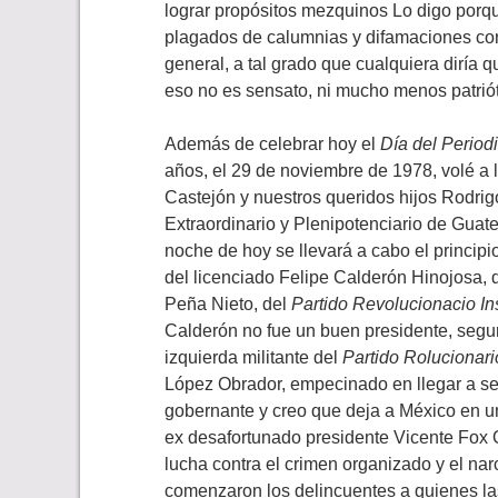
lograr propósitos mezquinos Lo digo por
plagados de calumnias y difamaciones con
general, a tal grado que cualquiera diría q
eso no es sensato, ni mucho menos patriót
Además de celebrar hoy el
Día del Periodi
años, el 29 de noviembre de 1978, volé a
Castejón y nuestros queridos hijos Rodrig
Extraordinario y Plenipotenciario de Guat
noche de hoy se llevará a cabo el principi
del licenciado Felipe Calderón Hinojosa, 
Peña Nieto, del
Partido Revolucionacio Ins
Calderón no fue un buen presidente, seg
izquierda militante del
Partido Rolucionar
López Obrador, empecinado en llegar a ser
gobernante y creo que deja a México en un
ex desafortunado presidente Vicente Fox 
lucha contra el crimen organizado y el narc
comenzaron los delincuentes a quienes la