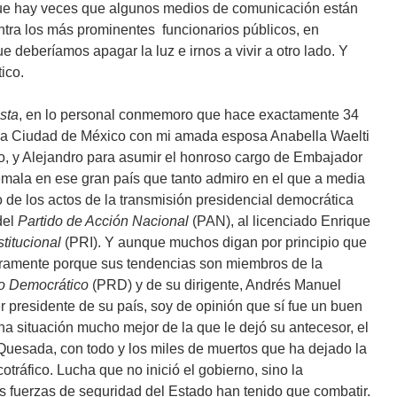
que hay veces que algunos medios de comunicación están
tra los más prominentes funcionarios públicos, en
ue deberíamos apagar la luz e irnos a vivir a otro lado. Y
ico.
sta
, en lo personal conmemoro que hace exactamente 34
 la Ciudad de México con mi amada esposa Anabella Waelti
o, y Alejandro para asumir el honroso cargo de Embajador
emala en ese gran país que tanto admiro en el que a media
o de los actos de la transmisión presidencial democrática
del
Partido de Acción Nacional
(PAN), al licenciado Enrique
titucional
(PRI). Y aunque muchos digan por principio que
uramente porque sus tendencias son miembros de la
io Democrático
(PRD) y de su dirigente, Andrés Manuel
 presidente de su país, soy de opinión que sí fue un buen
a situación mucho mejor de la que le dejó su antecesor, el
Quesada, con todo y los miles de muertos que ha dejado la
otráfico. Lucha que no inició el gobierno, sino la
s fuerzas de seguridad del Estado han tenido que combatir.