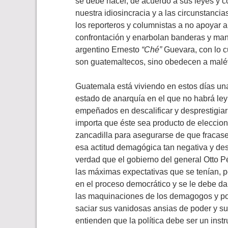
se debe hacer, de acuerdo a sus leyes y 
nuestra idiosincracia y a las circunstanci
los reporteros y columnistas a no apoyar a
confrontación y enarbolan banderas y mant
argentino Ernesto
“Ché”
Guevara, con lo c
son guatemaltecos, sino obedecen a malév
Guatemala está viviendo en estos días un
estado de anarquía en el que no habrá ley 
empeñados en descalificar y desprestigiar 
importa que éste sea producto de eleccione
zancadilla para asegurarse de que fraca
esa actitud demagógica tan negativa y de
verdad que el gobierno del general Otto P
las máximas expectativas que se tenían, p
en el proceso democrático y se le debe d
las maquinaciones de los demagogos y po
saciar sus vanidosas ansias de poder y su
entienden que la política debe ser un ins