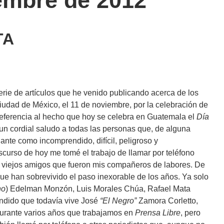
iembre de 2012
TA
erie de artículos que he venido publicando acerca de los
Ciudad de México, el 11 de noviembre, por la celebración de
eferencia al hecho que hoy se celebra en Guatemala el
Día
 un cordial saludo a todas las personas que, de alguna
nante como incomprendido, difícil, peligroso y
curso de hoy me tomé el trabajo de llamar por teléfono
os viejos amigos que fueron mis compañeros de labores. De
que han sobrevivido el paso inexorable de los años. Ya solo
no
) Edelman Monzón, Luis Morales Chúa, Rafael Mata
ndido que todavía vive José
“El Negro”
Zamora Corletto,
urante varios años que trabajamos en
Prensa Libre
, pero