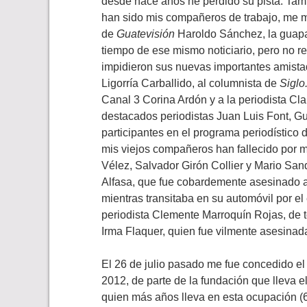
desde hace años he perdido su pista. Tamb
han sido mis compañeros de trabajo, me me
de
Guatevisión
Haroldo Sánchez, la guapa 
tiempo de ese mismo noticiario, pero no re
impidieron sus nuevas importantes amista
Ligorría Carballido, al columnista de
Siglo
Canal 3 Corina Ardón y a la periodista Cl
destacados periodistas Juan Luis Font, G
participantes en el programa periodístico 
mis viejos compañeros han fallecido por m
Vélez, Salvador Girón Collier y Mario San
Alfasa, que fue cobardemente asesinado a
mientras transitaba en su automóvil por el
periodista Clemente Marroquín Rojas, de t
Irma Flaquer, quien fue vilmente asesinada
El 26 de julio pasado me fue concedido e
2012, de parte de la fundación que lleva e
quien más años lleva en esta ocupación (6