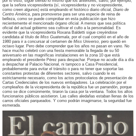
por lo visto, sigue siendo lo mismo que los anteriores, salvo, por ejemplo,
que la señora vicepresidenta (sí, vicepresidenta y no vicepresidente,
como creen algunos) está empleando el histórico diario oficial,
Diario de
Centro América
, para promoverse para ser una especie de reina de
belleza, como se puede comprobar en esta publicación que hizo
recientemente el mencionado órgano oficial. A menos que sea política
oficial del actual gobierno sea cultivar el culto a la personalidad. Es
evidente que la vicepresidenta Roxana Baldetti sigue creyéndose
candidata al título de
Miss Guatemala
, por el cual compitió en el año de
1980 para ir a concursar al certamen de
Miss Universo
, pero quedó en
octavo lugar. Pero debe comprender que los años no pasan en vano. No
hace mucho celebró con una fiesta memorable la llegada de su 50
aniversario en las magníficas instalaciones en la zona 10 que está
empleando el presidente Pérez para despachar. Porque no acude día a día
a despachar al Palacio Nacional, ni tampoco a Casa Presidencial,
probablemente para evitar el tránsito o para no tener que soportar las
constantes protestas de diferentes sectores, salvo cuando le es
estrictamente necesario, como los actos protocolarios de presentación de
Cartas Credenciales de los nuevos embajadores. La celebración por el
cumpleaños de la vicepresidenta de la república fue un parrandón, porque
como se dice comúnmente, tiraron la casa por la ventana. Todos los altos
funcionarios públicos asistieron. Las calles aledañas estaban llenas de los
carros oficiales parqueados. Y como podrán imagirnarse, la seguridad fue
esmerada.