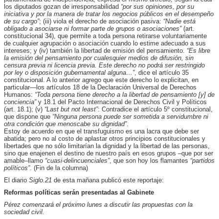
los diputados gozan de irresponsabilidad
“por sus opiniones, por su
iniciativa y por la manera de tratar los negocios públicos en el desempeño
de su cargo”
; (iii) viola el derecho de asociación pasiva:
“Nadie está
obligado a asociarse ni formar parte de grupos o asociaciones”
(art.
constitucional 34), que permite a toda persona retirarse voluntariamente
de cualquier agrupación o asociación cuando lo estime adecuado a sus
intereses; y (iv) también la libertad de emisión del pensamiento.
“Es libre
la emisión del pensamiento por cualesquier medios de difusión, sin
censura previa ni licencia previa. Este derecho no podrá ser restringido
por ley o disposición gubernamental alguna…”
, dice el artículo 35
constitucional. A lo anterior agrego que este derecho lo explicitan, en
particular—los artículos 18 de la Declaración Universal de Derechos
Humanos:
“Toda persona tiene derecho a la libertad de pensamiento [y] de
conciencia”
y 18.1 del Pacto Internacional de Derechos Civil y Políticos
(art. 18.1); (v)
“Last but not least”
: Contradice el artículo 5º constitucional,
que dispone que
“Ninguna persona puede ser sometida a servidumbre ni
otra condición que menoscabe su dignidad”
.
Estoy de acuerdo en que el transfuguismo es una lacra que debe ser
abatida; pero no al costo de aplastar otros principios constitucionales y
libertades que no sólo limitarían la dignidad y la libertad de las personas,
sino que enajenen el destino de nuestro país en esos grupos –que por ser
amable–llamo
“cuasi-delincuenciales”
, que son hoy los flamantes
“partidos
políticos”
. (Fin de la columna)
El diario
Siglo.21
de esta mañana publicó este reportaje:
Reformas políticas serán presentadas al Gabinete
Pérez comenzará el próximo lunes a discutir las propuestas con la
sociedad civil.