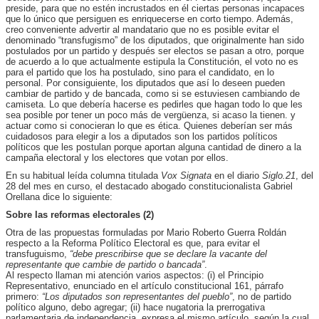
preside, para que no estén incrustados en él ciertas personas incapaces
que lo único que persiguen es enriquecerse en corto tiempo. Además,
creo conveniente advertir al mandatario que no es posible evitar el
denominado “transfugismo” de los diputados, que originalmente han sido
postulados por un partido y después ser electos se pasan a otro, porque
de acuerdo a lo que actualmente estipula la Constitución, el voto no es
para el partido que los ha postulado, sino para el candidato, en lo
personal. Por consiguiente, los diputados que así lo deseen pueden
cambiar de partido y de bancada, como si se estuviesen cambiando de
camiseta. Lo que debería hacerse es pedirles que hagan todo lo que les
sea posible por tener un poco más de vergüenza, si acaso la tienen. y
actuar como si conocieran lo que es ética. Quienes deberían ser más
cuidadosos para elegir a los a diputados son los partidos políticos
políticos que les postulan porque aportan alguna cantidad de dinero a la
campaña electoral y los electores que votan por ellos.
En su habitual leída columna titulada
Vox Signata
en el diario
Siglo.21
, del
28 del mes en curso, el destacado abogado constitucionalista Gabriel
Orellana dice lo siguiente:
Sobre las reformas electorales (2)
Otra de las propuestas formuladas por Mario Roberto Guerra Roldán
respecto a la Reforma Político Electoral es que, para evitar el
transfuguismo,
“debe prescribirse que se declare la vacante del
representante que cambie de partido o bancada”
.
Al respecto llaman mi atención varios aspectos: (i) el Principio
Representativo, enunciado en el artículo constitucional 161, párrafo
primero:
“Los diputados son representantes del pueblo”
, no de partido
político alguno, debo agregar; (ii) hace nugatoria la prerrogativa
parlamentaria de independencia, expresa el mismo artículo, según la cual