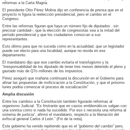
reformas a la Carta Magna.
El presidente Otto Pérez Molina dijo en conferencia de prensa que en el
proyecto ni figura la reelección presidencial, pero el cambio en el
Congreso.
Entre las reformas figuran que haya un número fijo de diputados ..sin
precisar cantidad–, que la elección de congresistas sea a la mitad del
período presidencial y que los ciudadanos conozcan a sus
representantes.
Esto último para que no suceda como en la aciualidad, que un legislador
puede ser electo para una localidad, aunque no resida en ese
departamento.
El mandatario dijo que ese cambio evitaría el transfugismo y la
“irresponsabilidad de los diputado de tener tres meses detenido el pleno y
gastado más de Q7o millones de los impuestos.
Pérez aseguró que mañana continuará la discursión en el Gobierno para
afinar las propuestas de moficicación a la Constitución, y que el próximo
lunes podria comenzar el proceso de socialización”
Amplia discusión
Entre los cambiso a la Constitución también figurarán reformas al
organismo Judicial. “Es fristrante que en casios emblemáticos salgan con
una sonrisa como si nada ha sucedido. Por eso s necesita una reforma al
sistema de justicia”, afirmó el mandatario, respecto a la liberación del
exfiscal general Carlos d León.” (Fin de la nota).
Este gobierno ha venido repitiendo que es el
“gobierno del cambio”
pero,