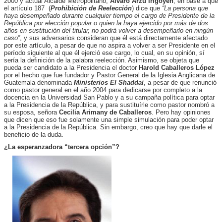
2000 y actual Alcalde Metropolitano,
Álvaro Arzú Irigoyen
, en base a que
el artículo 187 (
Prohibición de Reelección
) dice que
“La persona que
haya desempeñado durante cualquier tiempo el cargo de Presidente de la
República por elección popular o quien la haya ejercido por más de dos
años en sustitución del titular, no podrá volver a desempeñarlo en ningún
caso”
, y sus adversarios consideran que él está directamente afectado
por este artículo, a pesar de que no aspira a volver a ser Presidente en el
período siguiente al que él ejerció ese cargo, lo cual, en su opinión, sí
sería la definición de la palabra reelección. Asimismo, se objeta que
pueda ser candidato a la Presidencia el doctor
Harold
Caballeros López
por el hecho que fue fundador y Pastor General de la Iglesia Anglicana de
Guatemala denominada
Ministerios El Shaddai
, a pesar de que renunció
como pastor general en el año 2004 para dedicarse por completo a la
docencia en la Universidad San Pablo y a su campaña política para optar
a la Presidencia de la República, y para sustituírle como pastor nombró a
su esposa, señora
Cecilia Arimany de Caballeros
. Pero hay opiniones
que dicen que eso fue solamente una simple simulación para poder optar
a la Presidencia de la República. Sin embargo, creo que hay que darle el
beneficio de la duda.
¿La esperanzadora “tercera opción”?