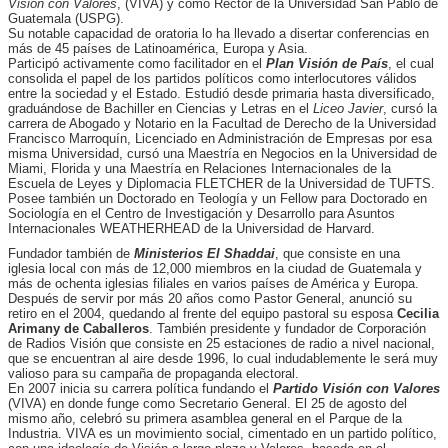
Visión con Valores
, (VIVA) y como Rector de la Universidad San Pablo de
Guatemala (USPG).
Su notable capacidad de oratoria lo ha llevado a disertar conferencias en
más de 45 países de Latinoamérica, Europa y Asia.
Participó activamente como facilitador en el
Plan Visión de País
, el cual
consolida el papel de los partidos políticos como interlocutores válidos
entre la sociedad y el Estado. Estudió desde primaria hasta diversificado,
graduándose de Bachiller en Ciencias y Letras en el
Liceo Javier
, cursó la
carrera de Abogado y Notario en la Facultad de Derecho de la Universidad
Francisco Marroquín, Licenciado en Administración de Empresas por esa
misma Universidad, cursó una Maestría en Negocios en la Universidad de
Miami, Florida y una Maestría
en
Relaciones Internacionales de la
Escuela de Leyes y Diplomacia FLETCHER de la Universidad de
TUFTS.
Posee también un Doctorado en Teología y un Fellow
para Doctorado en
Sociología en el Centro de Investigación y
Desarrollo para Asuntos
Internacionales WEATHERHEAD de la Universidad de Harvard.
Fundador también de
Ministerios El Shaddai
, que consiste en una
iglesia local con más de 12,000 miembros en la ciudad de Guatemala y
más de ochenta iglesias filiales en varios países de América y Europa.
Después de servir por más 20 años como Pastor General, anunció su
retiro en el 2004, quedando al frente del equipo pastoral su esposa
Cecilia
Arimany de Caballeros
. También presidente y fundador de Corporación
de Radios Visión que consiste en 25 estaciones de radio a nivel nacional,
que se encuentran al aire desde 1996, lo cual indudablemente le será muy
valioso para su campaña de propaganda electoral.
En 2007 inicia su carrera política fundando el
Partido Visión con Valores
(VIVA) en donde funge como Secretario General. El 25 de agosto del
mismo año, celebró su primera asamblea general en el Parque de la
Industria. VIVA es un movimiento social, cimentado en un partido político,