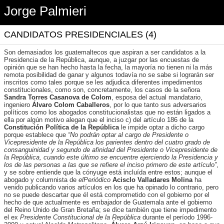
Jorge Palmieri
CANDIDATOS PRESIDENCIALES (4)
Son demasiados los guatemaltecos que aspiran a ser candidatos a la
Presidencia de la República, aunque, a juzgar por las encuestas de
opinión que se han hecho hasta la fecha, la mayoría no tienen ni la más
remota posibilidad de ganar y algunos todavía no se sabe si lograrán ser
inscritos como tales porque se les adjudica diferentes impedimentos
constitucionales, como son, concretamente, los casos de la señora
Sandra Torres Casanova de Colom
, esposa del actual mandatario,
ingeniero
Álvaro Colom Caballeros
, por lo que tanto sus adversarios
políticos como los abogados constitucionalistas que no están ligados a
ella por algún motivo alegan que el inciso c) del artículo 186 de la
Constitución Política de la República
le impide optar a dicho cargo
porque establece que
“No podrán optar al cargo de Presidente o
Vicepresidente de la República los parientes dentro del cuatro grado de
consanguinidad y segundo de afinidad del Presidente o Vicepresidente de
la República, cuando este último se encuentre ejerciendo la Presidencia y
los de las personas a las que se refiere el inciso primero de este artículo”
,
y se sobre entiende que la cónyuge está incluída entre estos; aunque el
abogado y columnista de
elPeriódico
Acisclo Valladares Molina
ha
venido publicando varios artículos en los que ha opinado lo contrario, pero
no se puede descartar que él está comprometido con el gobierno por el
hecho de que actualmente es embajador de Guatemala ante el gobierno
del Reino Unido de Gran Bretaña; se dice también que tiene impedimento
el ex
Presidente Constitucional de la República
durante el período 1996-