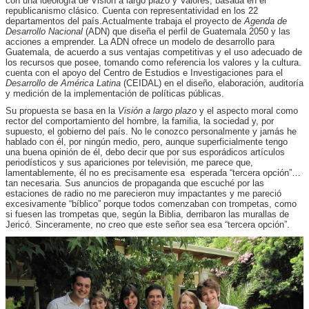
con una ideología de Visión a largo plazo y Valores, basada en el
republicanismo clásico. Cuenta con representatividad en los 22
departamentos del país.Actualmente trabaja el proyecto de
Agenda de
Desarrollo Nacional
(ADN) que diseña el perfil de Guatemala 2050 y las
acciones a emprender. La ADN ofrece un modelo de desarrollo para
Guatemala, de acuerdo a sus ventajas competitivas y el uso adecuado de
los recursos que posee, tomando como referencia los valores y la cultura.
cuenta con el apoyo del Centro de Estudios e Investigaciones para el
Desarrollo de América Latina
(CEIDAL) en el diseño, elaboración, auditoría
y medición de la implementación de políticas públicas.
Su propuesta se basa en la
Visión a largo plazo
y el aspecto moral como
rector del comportamiento del hombre, la familia, la sociedad y, por
supuesto, el gobierno del país. No le conozco personalmente y jamás he
hablado con él, por ningún medio, pero, aunque superficialmente tengo
una buena opinión de él, debo decir que por sus esporádicos artículos
periodísticos y sus apariciones por televisión, me parece que,
lamentablemente, él no es precisamente esa esperada “tercera opción”…
tan necesaria. Sus anuncios de propaganda que escuché por las
estaciones de radio no me parecieron muy impactantes y me pareció
excesivamente “bíblico” porque todos comenzaban con trompetas, como
si fuesen las trompetas que, según la Biblia, derribaron las murallas de
Jericó. Sinceramente, no creo que este señor sea esa “tercera opción”.