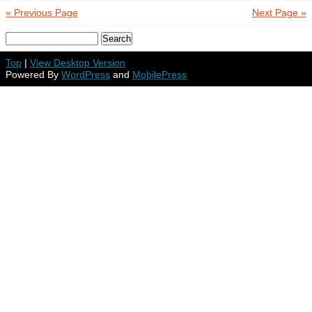
« Previous Page
Next Page »
Top
|
View Desktop Version
Powered By
WordPress
and
MobilePress