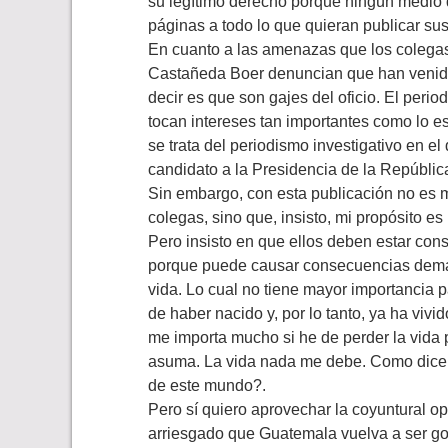
su legítimo derecho porque ningún medio 
páginas a todo lo que quieran publicar su
En cuanto a las amenazas que los colega
Castañeda Boer denuncian que han venido
decir es que son gajes del oficio. El per
tocan intereses tan importantes como lo e
se trata del periodismo investigativo en e
candidato a la Presidencia de la Repúblic
Sin embargo, con esta publicación no es 
colegas, sino que, insisto, mi propósito es
Pero insisto en que ellos deben estar cons
porque puede causar consecuencias demasia
vida. Lo cual no tiene mayor importancia 
de haber nacido y, por lo tanto, ya ha viv
me importa mucho si he de perder la vida
asuma. La vida nada me debe. Como dic
de este mundo?.
Pero sí quiero aprovechar la coyuntural o
arriesgado que Guatemala vuelva a ser g