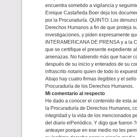
encuentra sometido a vigilancia y seguim
Enrique Castañeda Boer deja los documen
por la Procuraduría. QUINTO: Los denuncia
Derechos Humanos a fin de que proteja su 
investigaciones, y piden expresamente qu
INTERAMERICANA DE PRENSA y a la Comi
que se certifique el presente expediente al
amenazas. No habiendo más que hacer cons
después de su inicio y enterados de su con
infrascrito notario quien de todo lo expu
Abajo hay cuatro firmas ilegibles y el sel
Procuraduría de los Derechos Humanos.
Mi comentario al respecto
He dado a conocer el contenido de esta a
la Procuraduría de Derechos Humanos, con e
integridad y la vida de los mencionados p
del diario elPeriódico. Y digo que fueron
anteayer porque en ese medio no les permi