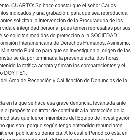
iento. CUARTO: Se hace constar que el señor Carlos
tos indicados y una grabación, para que sea reproducida
ntes solicitan la intervención de la Procuraduría de los
vida e integridad personal pues temen represalias por sus
e se soliciten medidas de protección a la SOCIEDAD
sión Interamericana de Derechos Humanos. Asimismo,
 Ministerio Público para que se investiguen el origen de las
tar se da por terminada la presente acta, dos horas
tenido la ratifica acepta y firman los comparecientes y el
esto DOY FE?.
lo del Área de Recepción y Calificación de Denuncias de la
cta en la que se hace esa grave denuncia, levantada ante
l propósito de tratar de contribuir a la protección de la
eriodistas que fueron miembros del Equipo de Investigación
 ?no que son- porque según tengo entendido renunciaron
tieron publicar su denuncia. A lo cual elPeriódico está en