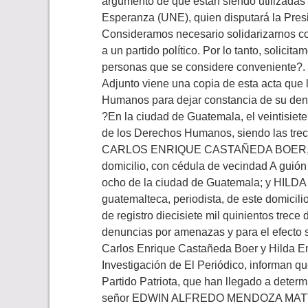
argumento de que están siendo utilizadas 
Esperanza (UNE), quien disputará la Pres
Consideramos necesario solidarizarnos con
a un partido político. Por lo tanto, solic
personas que se considere conveniente?.
Adjunto viene una copia de esta acta que 
Humanos para dejar constancia de su den
?En la ciudad de Guatemala, el veintisiete
de los Derechos Humanos, siendo las trece 
CARLOS ENRIQUE CASTAÑEDA BOER, mayor
domicilio, con cédula de vecindad A guión 
ocho de la ciudad de Guatemala; y HI
guatemalteca, periodista, de este domicil
de registro diecisiete mil quinientos trec
denuncias por amenazas y para el efecto
Carlos Enrique Castañeda Boer y Hilda 
Investigación de El Periódico, informan qu
Partido Patriota, que han llegado a determ
señor EDWIN ALFREDO MENDOZA MATTA, e