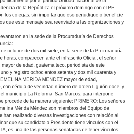
políticamente por el partido Unidad Nacional de la
idencia de la República el próximo domingo con el PP.
 los colegas, sin importar que eso perjudique o beneficie
itamos que este mensaje sea reenviado a las organizaciones y
levantaron en la sede de la Procuraduría de Derechos
uncia:
 de octubre de dos mil siete, en la sede de la Procuraduría
horas, comparecen ante el infrascrito Oficial, el señor
 de edad, guatemalteco, periodista de este
uno y registro ochocientos setenta y dos mil cuarenta y
LDA EMELINA MERIDA MENDEZ mayor de edad,
io, con cédula de vecindad número de orden L guión doce, y
e del municipio La Reforma, San Marcos, para interponer
 se procede de la manera siguiente: PRIMERO: Los señores
Emelina Mérida Méndez son miembros del Equipo de
e han realizado diversas investigaciones con relación al
inar que su candidato a Presidente tiene vínculos con el
s una de las personas señaladas de tener vínculos