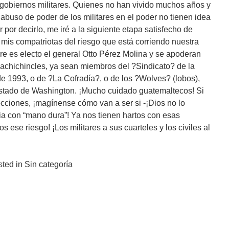
 gobiernos militares. Quienes no han vivido muchos años y
y abuso de poder de los militares en el poder no tienen idea
 por decirlo, me iré a la siguiente etapa satisfecho de
 mis compatriotas del riesgo que está corriendo nuestra
re es electo el general Otto Pérez Molina y se apoderan
y achichincles, ya sean miembros del ?Sindicato? de la
 de 1993, o de ?La Cofradía?, o de los ?Wolves? (lobos),
stado de Washington. ¡Mucho cuidado guatemaltecos! Si
cciones, ¡magínense cómo van a ser si -¡Dios no lo
ria con “mano dura”! Ya nos tienen hartos con esas
 ese riesgo! ¡Los militares a sus cuarteles y los civiles al
ted in Sin categoría