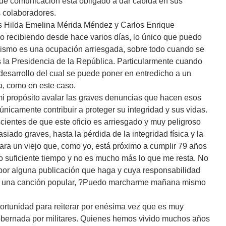
de comunicación está obligado a dar cabida en sus
s colaboradores.
s Hilda Emelina Mérida Méndez y Carlos Enrique
 recibiendo desde hace varios días, lo único que puedo
iodismo es una ocupación arriesgada, sobre todo cuando se
s la Presidencia de la República. Particularmente cuando
l desarrollo del cual se puede poner en entredicho a un
a, como en este caso.
mi propósito avalar las graves denuncias que hacen esos
 únicamente contribuir a proteger su integridad y sus vidas.
cientes de que este oficio es arriesgado y muy peligroso
do graves, hasta la pérdida de la integridad física y la
para un viejo que, como yo, está próximo a cumplir 79 años
ido suficiente tiempo y no es mucho más lo que me resta. No
 por alguna publicación que haga y cuya responsabilidad
e una canción popular, ?Puedo marcharme mañana mismo
portunidad para reiterar por enésima vez que es muy
obernada por militares. Quienes hemos vivido muchos años