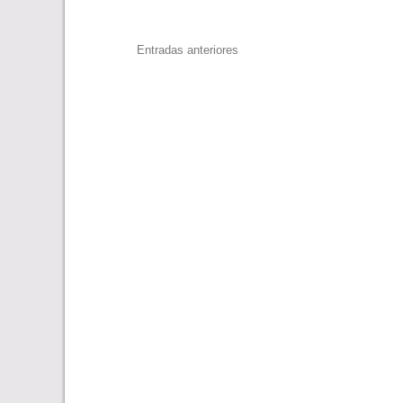
Navegación
Entradas anteriores
de
entradas