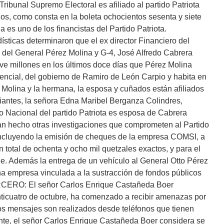
ribunal Supremo Electoral es afiliado al partido Patriota
dos, como consta en la boleta ochocientos sesenta y siete
 es uno de los financistas del Partido Patriota.
ísticas determinaron que el ex director Financiero del
 del General Pérez Molina y G-4, José Alfredo Cabrera
ve millones en los últimos doce días que Pérez Molina
encial, del gobierno de Ramiro de León Carpio y habita en
Molina y la hermana, la esposa y cuñados están afiliados
iantes, la señora Edna Maribel Berganza Colindres,
vo Nacional del partido Patriota es esposa de Cabrera
n hecho otras investigaciones que comprometen al Partido
, incluyendo la emisión de cheques de la empresa COMSI, a
n total de ochenta y ocho mil quetzales exactos, y para el
e. Además la entrega de un vehículo al General Otto Pérez
una empresa vinculada a la sustracción de fondos públicos
ERCERO: El señor Carlos Enrique Castañeda Boer
nticuatro de octubre, ha comenzado a recibir amenazas por
os mensajes son realizados desde teléfonos que tienen
ente, el señor Carlos Enrique Castañeda Boer considera se