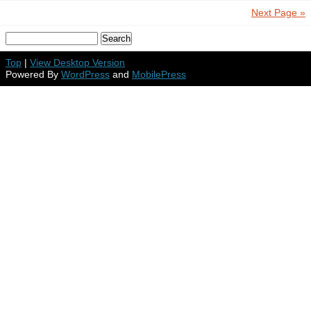
Next Page »
Top
|
View Desktop Version
Powered By
WordPress
and
MobilePress