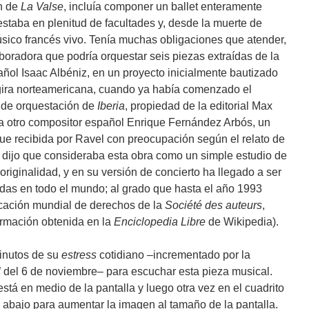
n de
La
Valse
, incluía componer un ballet enteramente
estaba en plenitud de facultades y, desde la muerte de
ico francés vivo. Tenía muchas obligaciones que atender,
laboradora que podría orquestar seis piezas extraídas de la
ñol Isaac Albéniz, en un proyecto inicialmente bautizado
gira norteamericana, cuando ya había comenzado el
s de orquestación de
Iberia
, propiedad de la editorial Max
 a otro compositor español Enrique Fernández Arbós, un
 fue recibida por Ravel con preocupación según el relato de
 dijo que consideraba esta obra como un simple estudio de
iginalidad, y en su versión de concierto ha llegado a ser
das en todo el mundo; al grado que hasta el año 1993
ficación mundial de derechos de la
Société des
auteurs
,
formación obtenida en la
Enciclopedia Libre
de Wikipedia).
inutos de su
estress
cotidiano –incrementado por la
l
del 6 de noviembre– para escuchar esta pieza musical.
está en medio de la pantalla y luego otra vez en el cuadrito
e abajo para aumentar la imagen al tamaño de la pantalla.