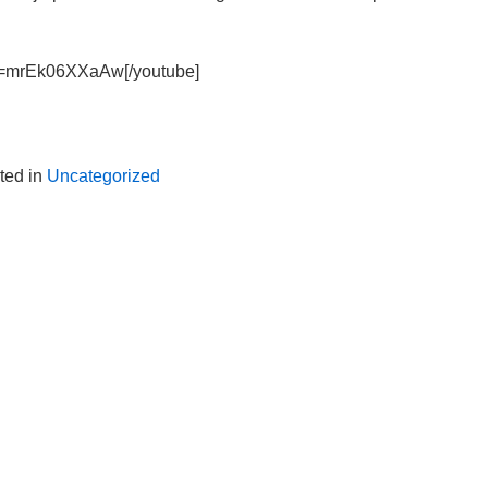
?v=mrEk06XXaAw[/youtube]
ted in
Uncategorized