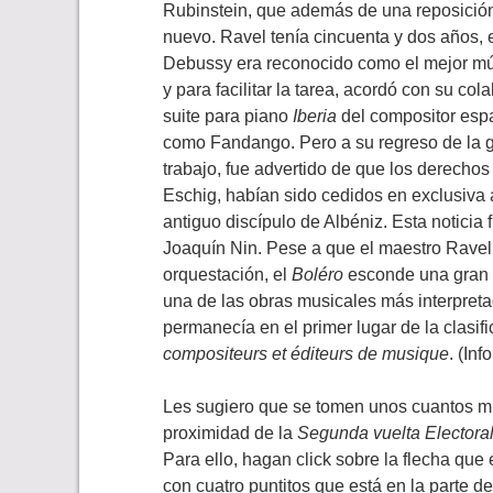
Rubinstein, que además de una reposició
nuevo. Ravel tenía cincuenta y dos años, 
Debussy era reconocido como el mejor mús
y para facilitar la tarea, acordó con su co
suite para piano
Iberia
del compositor espa
como Fandango. Pero a su regreso de la 
trabajo, fue advertido de que los derecho
Eschig, habían sido cedidos en exclusiva
antiguo discípulo de Albéniz. Esta noticia
Joaquín Nin. Pese a que el maestro Ravel
orquestación, el
Boléro
esconde una gran or
una de las obras musicales más interpreta
permanecía en el primer lugar de la clasi
compositeurs et éditeurs de musique
. (In
Les sugiero que se tomen unos cuantos m
proximidad de la
Segunda vuelta Electora
Para ello, hagan click sobre la flecha que 
con cuatro puntitos que está en la parte d