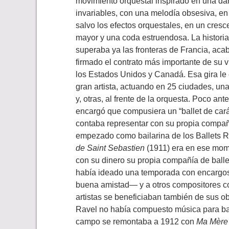
movimiento orquestal inspirado en una dan
invariables, con una melodía obsesiva, en
salvo los efectos orquestales, en un cres
mayor y una coda estruendosa. La histori
superaba ya las fronteras de Francia, aca
firmado el contrato más importante de su v
los Estados Unidos y Canadá. Esa gira le 
gran artista, actuando en 25 ciudades, u
y, otras, al frente de la orquesta. Poco ant
encargó que compusiera un “ballet de cará
contaba representar con su propia compa
empezado como bailarina de los Ballets 
de Saint Sebastien
(1911) era en ese mom
con su dinero su propia compañía de balle
había ideado una temporada con encargos
buena amistad— y a otros compositores co
artistas se beneficiaban también de sus 
Ravel no había compuesto música para ba
campo se remontaba a 1912 con
Ma Mère