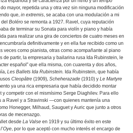
za española y se caracteriza por un ritmo y un
tempo
 do mayor, repetida una y otra vez sin ninguna modificación
cendo que,
in extremis
, se acaba con una modulación a mi
a del
Boléro
se remonta a 1927. Ravel, cuya reputación
baba de terminar su Sonata para violín y piano y había
ida para realizar una gira de conciertos de cuatro meses en
encumbraría definitivamente y en ella fue recibido como un
nas veces como pianista, otras como acompañante al piano
es de partir, la empresaria y bailarina rusa Ida Rubinstein, le
cter español” que ella misma, con cuarenta y dos años,
ñía,
Les Ballets Ida Rubinstein.
Ida Rubinstein, que había
Rusos
Cleopâtre
(1909),
Scheherazade
(1910) y
Le Martyre
ento ya una rica empresaria que había decidido montar
t y competir con el mismísimo Serge Diaghilev. Para ello
 a Ravel y a Stravinski —con quienes mantenía una
mo Honegger, Milhaud, Sauguet y Auric que junto a otros
obras de mecenazgo.
llet desde
La Valse
en 1919 y su último éxito en este
l’Oye
, por lo que aceptó con mucho interés el encargo de