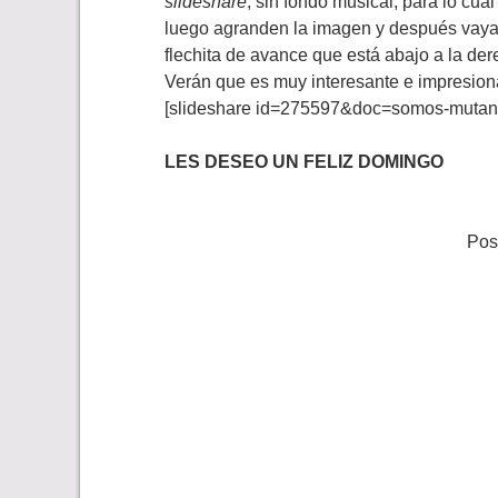
slideshare
, sin fondo musical, para lo cual
luego agranden la imagen y después va
flechita de avance que está abajo a la de
Verán que es muy interesante e impresion
[slideshare id=275597&doc=somos-muta
LES DESEO UN FELIZ DOMINGO
Pos