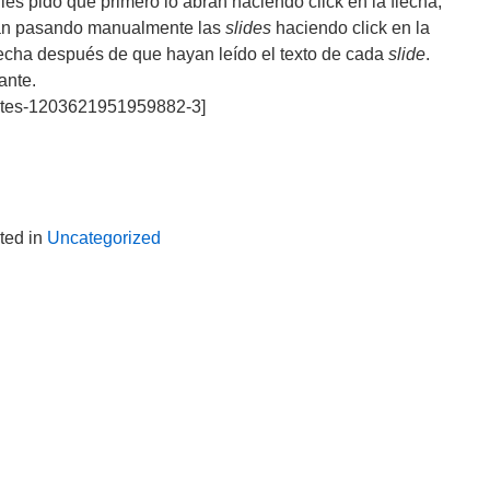
 les pido que primero lo abran haciendo click en la flecha,
yan pasando manualmente las
slides
haciendo click en la
recha después de que hayan leído el texto de cada
slide
.
ante.
ntes-1203621951959882-3]
ted in
Uncategorized