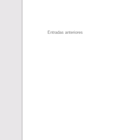
Navegación
Entradas anteriores
de
entradas