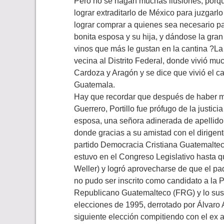
Pero no se hagan muchas ilusiones, porq
lograr extraditarlo de México para juzgarl
lograr comprar a quienes sea necesario p
bonita esposa y su hija, y dándose la gran
vinos que más le gustan en la cantina ?L
vecina al Distrito Federal, donde vivió mu
Cardoza y Aragón y se dice que vivió el c
Guatemala.
Hay que recordar que después de haber m
Guerrero, Portillo fue prófugo de la justi
esposa, una señora adinerada de apellido 
donde gracias a su amistad con el dirigen
partido Democracia Cristiana Guatemalteca,
estuvo en el Congreso Legislativo hasta q
Weller) y logró aprovecharse de que el padr
no pudo ser inscrito como candidato a la P
Republicano Guatemalteco (FRG) y lo sust
elecciones de 1995, derrotado por Álvaro 
siguiente elección compitiendo con el ex 