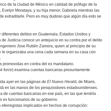
nco de la ciudad de México en calidad de prófugo de la
, Evelyn Morataya, y su hija menor, Gabriela mientras las
e extraditarle. Pero es muy dudoso que algún día esto se
or diferentes delitos en Guatemala, Estados Unidos y
 Justicia conoce un antejuicio en su contra por el delito
ingeniero Jose Rubén Zamora, quien al principio de su
 y le organizaba una cena cada semana en su casa con
.
s promovidas en contra del ex mandatario.
sk force
) examina cuentas bancarias presuntamente
ida ayer en las páginas de
El Nuevo Herald
, de Miami,
 está en las manos de los pesquisidores estadounidenses.
ia de cuentas bancarias en ese país, en las que tendría
os ex funcionarios de su gobierno.
s eferregistas implicados en hechos de corrupción: