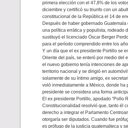
primera elección con el 47,8% de los votos
diciembre y certificó su triunfo con un abu
constitucional de la República el 14 de e
Después de haber gobernado Guatemala dur
una política errática y populista, rodeado 
sustituyó el licenciado Óscar Berger Per
para el período comprendido entre los añ
Y un día que el ex presidente Portillo se 
Oriente del país, se enteró por medio del 
el nuevo gobierno tenía intenciones de ap
territorio nacional y se dirigió en automó
solamente de su íntimo amigo, ex secretar
voló inmediatamente a México, donde ha 
presidente se considera una forma anticipa
El ex presidente Portillo, apodado “Pollo
Constitucionalidad resolvió que, tanto él
derecho a integrar el Parlamento Centroam
otorgaría ser diputados. Cuando fue prófu
es prófugo de la justicia guatemalteca y s