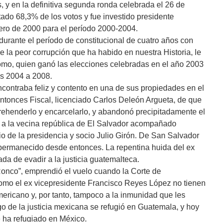
, y en la definitiva segunda ronda celebrada el 26 de
ltado 68,3% de los votos y fue investido presidente
nero de 2000 para el período 2000-2004.
ante el período de constitucional de cuatro años con
de la peor corrupción que ha habido en nuestra Historia, le
domo, quien ganó las elecciones celebradas en el año 2003
os 2004 a 2008.
encontraba feliz y contento en una de sus propiedades en el
entonces Fiscal, licenciado Carlos Deleón Argueta, de que
rehenderlo y encarcelarlo, y abandonó precipitadamente el
vil a la vecina república de El Salvador acompañado
io de la presidencia y socio Julio Girón. De San Salvador
permanecido desde entonces. La repentina huida del ex
da de evadir a la justicia guatemalteca.
 Ronco”, emprendió el vuelo cuando la Corte de
 como el ex vicepresidente Francisco Reyes López no tienen
ericano y, por tanto, tampoco a la inmunidad que les
go de la justicia mexicana se refugió en Guatemala, y hoy
e ha refugiado en México.