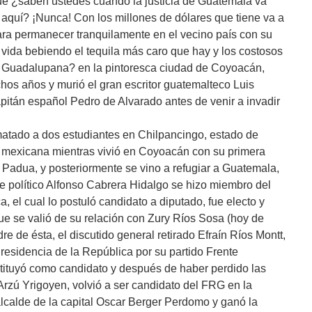
ue ¿saben ustedes cuándo la justicia de Guatemala va
o aquí? ¡Nunca! Con los millones de dólares que tiene va a
ara permanecer tranquilamente en el vecino país con su
 vida bebiendo el tequila más caro que hay y los costosos
a Guadalupana? en la pintoresca ciudad de Coyoacán,
chos años y murió el gran escritor guatemalteco Luis
apitán español Pedro de Alvarado antes de venir a invadir
atado a dos estudiantes en Chilpancingo, estado de
cia mexicana mientras vivió en Coyoacán con su primera
Padua, y posteriormente se vino a refugiar a Guatemala,
te político Alfonso Cabrera Hidalgo se hizo miembro del
 el cual lo postuló candidato a diputado, fue electo y
ue se valió de su relación con Zury Ríos Sosa (hoy de
e de ésta, el discutido general retirado Efraín Ríos Montt,
residencia de la República por su partido Frente
ituyó como candidato y después de haber perdido las
Arzú Yrigoyen, volvió a ser candidato del FRG en la
alcalde de la capital Oscar Berger Perdomo y ganó la