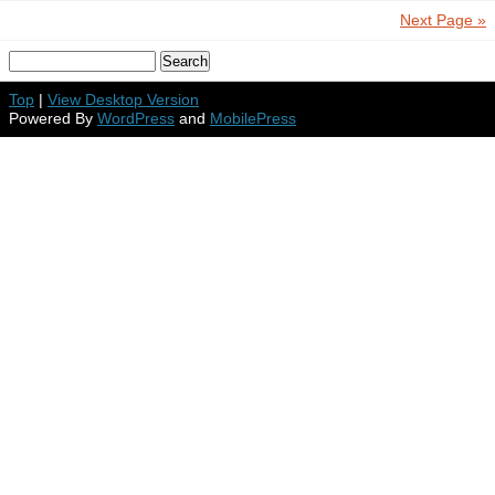
Next Page »
Top
|
View Desktop Version
Powered By
WordPress
and
MobilePress