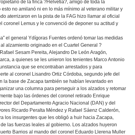
opietario de la finca ?Helvetia?, amigo de toda la
 esto no amilanó ni en lo más mínimo al veterano militar y
ndo aterrizaron en la pista de la FAG hizo llamar al oficial
el coronel Lemus y le convenció de deponer su actitud y
” el general Ydígoras Fuentes ordenó tomar las medidas
 al alzamiento originado en el Cuartel General ?
 Rafael Sesam Pereita, Alejandro De León Aragón,
rca, a quienes se les unieron los tenientes Marco Antonio
rcunstancia que se encontraban arrestados y para
erte al coronel Lisandro Ortiz Córdoba, segundo jefe del
 en la base de Zacapa también se habían levantado en
ganizar una columna para perseguir a los alzados y retomar
mente bajo las órdenes del coronel retirado Enrique
Director del Departamento Agracio Nacional (DAN) y del
mayores Ricardo Peralta Méndez y Rafael Sáenz Calderón,
a los insurgentes que les obligó a huir hacia Zacapa,
 de las fuerzas leales al gobierno. Los alzados huyeron
erto Barrios al mando del coronel Eduardo Llerena Muller