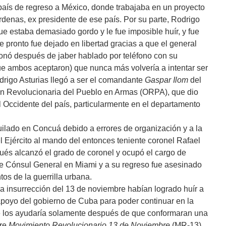
país de regreso a México, donde trabajaba en un proyecto
denas, ex presidente de ese país. Por su parte, Rodrigo
e estaba demasiado gordo y le fue imposible huír, y fue
 pronto fue dejado en libertad gracias a que el general
donó después de jaber hablado por teléfono con su
ue ambos aceptaron) que nunca más volvería a intentar ser
odrigo Asturias llegó a ser el comandante
Gaspar Ilom
del
ón Revolucionaria del Pueblo en Armas (ORPA), que dio
l Occidente del país, particularmente en el departamento
quilado en Concuá debido a errores de organización y a la
el Ejército al mando del entonces teniente coronel Rafael
és alcanzó el grado de coronel y ocupó el cargo de
ue Cónsul General en Miami y a su regreso fue asesinado
os de la guerrilla urbana.
la insurrección del 13 de noviembre habían logrado huír a
 apoyo del gobierno de Cuba para poder continuar en la
ue los ayudaría solamente después de que conformaran una
bre
Movimiento Revolucionario 13 de Noviembre
(MR-13),