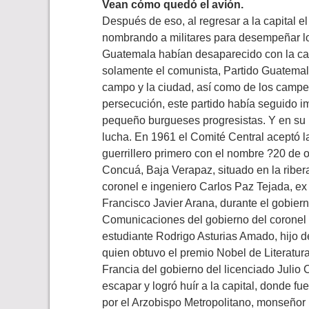
Vean cómo quedó el avión.
Después de eso, al regresar a la capital el
nombrando a militares para desempeñar lo
Guatemala habían desaparecido con la caí
solamente el comunista, Partido Guatemalt
campo y la ciudad, así como de los campes
persecución, este partido había seguido i
pequeño burgueses progresistas. Y en su 
lucha. En 1961 el Comité Central aceptó 
guerrillero primero con el nombre ?20 de
Concuá, Baja Verapaz, situado en la riber
coronel e ingeniero Carlos Paz Tejada, e
Francisco Javier Arana, durante el gobier
Comunicaciones del gobierno del coronel 
estudiante Rodrigo Asturias Amado, hijo de
quien obtuvo el premio Nobel de Literatu
Francia del gobierno del licenciado Juli
escapar y logró huír a la capital, donde fu
por el Arzobispo Metropolitano, monseñor