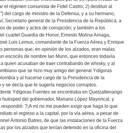
 el régimen comunista de Fidel Castro; 2) destituir al
 del cargo de ministro de la Defensa, y a su hermano,
í, Secretario general de la Presidencia de la República, a
s de poder y actos de corrupción; y también a los
l cuartel Guardia de Honor, Ernesto Molina Arriaga,
José Luis Lemus, comandante de la Fuerza Aérea y Enrique
nas personas que, en opinión de los alzados, eran malas
 a un escocés de nombre Ian Munn, que entonces todavía
y a quien acusaban de traer contrabando de whisky, y al
ombiano que se hizo muy amigo del general Ydígoras
ombia y al hacerse cargo de la Presidencia de la
y se decía que le sugería negocios corruptos.
sidente Ydígoras Fuentes se encontraba en Quetzaltenango
 huésped del gobernador, Mariano López Mayorical, y
s respondió: ?¡A mí no me pueden exigir que haga lo que
diato el regreso a la capital, por la vía aérea, a pesar de
ronel Antonio Batres, de que las instalaciones de la Fuerza
 por los alzados que tenían detenido en la oficina del