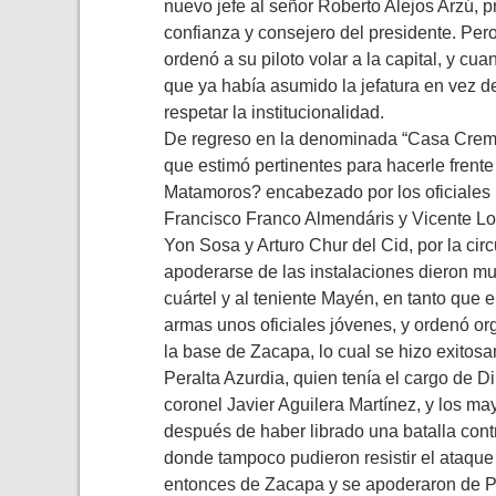
nuevo jefe al señor Roberto Alejos Arzú, pr
confianza y consejero del presidente. Pero
ordenó a su piloto volar a la capital, y cua
que ya había asumido la jefatura en vez d
respetar la institucionalidad.
De regreso en la denominada “Casa Crema
que estimó pertinentes para hacerle frente
Matamoros? encabezado por los oficiales
Francisco Franco Almendáris y Vicente Loa
Yon Sosa y Arturo Chur del Cid, por la ci
apoderarse de las instalaciones dieron mu
cuártel y al teniente Mayén, en tanto que
armas unos oficiales jóvenes, y ordenó or
la base de Zacapa, lo cual se hizo exitosa
Peralta Azurdia, quien tenía el cargo de 
coronel Javier Aguilera Martínez, y los 
después de haber librado una batalla contr
donde tampoco pudieron resistir el ataque
entonces de Zacapa y se apoderaron de Pu