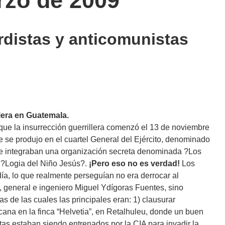
rzo de 2009
rdistas y anticomunistas
lera en Guatemala.
ue la insurrección guerrillera comenzó el 13 de noviembre
e se produjo en el cuartel General del Ejército, denominado
ue integraban una organización secreta denominada ?Los
 ?Logia del Niño Jesús?.
¡Pero eso no es verdad!
Los
ía, lo que realmente perseguían no era derrocar al
, general e ingeniero Miguel Ydígoras Fuentes, sino
as de las cuales las principales eran: 1) clausurar
cana en la finca “Helvetia”, en Retalhuleu, donde un buen
as estaban siendo entrenados por la CIA para invadir la