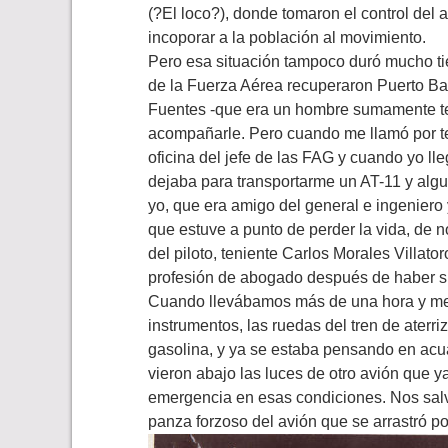
(?El loco?), donde tomaron el control del a
incoporar a la población al movimiento.
Pero esa situación tampoco duró mucho tie
de la Fuerza Aérea recuperaron Puerto Barr
Fuentes -que era un hombre sumamente teme
acompañarle. Pero cuando me llamó por te
oficina del jefe de las FAG y cuando yo l
dejaba para transportarme un AT-11 y alg
yo, que era amigo del general e ingeniero 
que estuve a punto de perder la vida, de no
del piloto, teniente Carlos Morales Villato
profesión de abogado después de haber s
Cuando llevábamos más de una hora y medi
instrumentos, las ruedas del tren de ate
gasolina, y ya se estaba pensando en acuati
vieron abajo las luces de otro avión que ya
emergencia en esas condiciones. Nos salv
panza forzoso del avión que se arrastró por