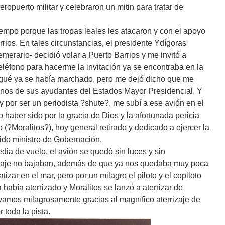
eropuerto militar y celebraron un mitin para tratar de
mpo porque las tropas leales les atacaron y con el apoyo
ios. En tales circunstancias, el presidente Ydígoras
rario- decidió volar a Puerto Barrios y me invitó a
léfono para hacerme la invitación ya se encontraba en la
legué ya se había marchado, pero me dejó dicho que me
unos de sus ayudantes del Estados Mayor Presidencial. Y
y por ser un periodista ?shute?, me subí a ese avión en el
 haber sido por la gracia de Dios y la afortunada pericia
ro (?Moralitos?), hoy general retirado y dedicado a ejercer la
ido ministro de Gobernación.
a de vuelo, el avión se quedó sin luces y sin
rrizaje no bajaban, además de que ya nos quedaba muy poca
zar en el mar, pero por un milagro el piloto y el copiloto
 había aterrizado y Moralitos se lanzó a aterrizar de
amos milagrosamente gracias al magnífico aterrizaje de
 toda la pista.