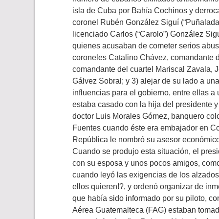
isla de Cuba por Bahía Cochinos y derrocar
coronel Rubén González Siguí (“Puñalada”)
licenciado Carlos (“Carolo”) González Sigu
quienes acusaban de cometer serios abuso
coroneles Catalino Chávez, comandante de
comandante del cuartel Mariscal Zavala, 
Gálvez Sobral; y 3) alejar de su lado a u
influencias para el gobierno, entre ellas
estaba casado con la hija del presidente 
doctor Luis Morales Gómez, banquero col
Fuentes cuando éste era embajador en Col
República le nombró su asesor económico 
Cuando se produjo esta situación, el pre
con su esposa y unos pocos amigos, como
cuando leyó las exigencias de los alzado
ellos quieren!?, y ordenó organizar de inme
que había sido informado por su piloto, co
Aérea Guatemalteca (FAG) estaban tomadas