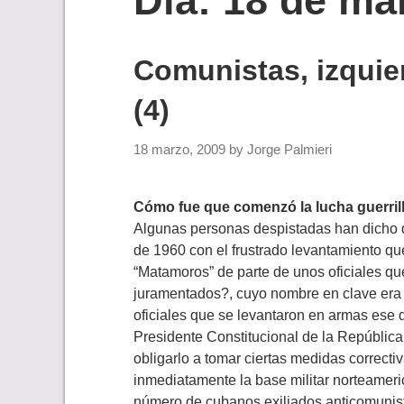
Día:
18 de ma
Comunistas, izquie
(4)
18 marzo, 2009
by
Jorge Palmieri
Cómo fue que comenzó la lucha guerril
Algunas personas despistadas han dicho q
de 1960 con el frustrado levantamiento qu
“Matamoros” de parte de unos oficiales q
juramentados?, cuyo nombre en clave era
oficiales que se levantaron en armas ese d
Presidente Constitucional de la República
obligarlo a tomar ciertas medidas correctiv
inmediatamente la base militar norteameri
número de cubanos exiliados anticomunist