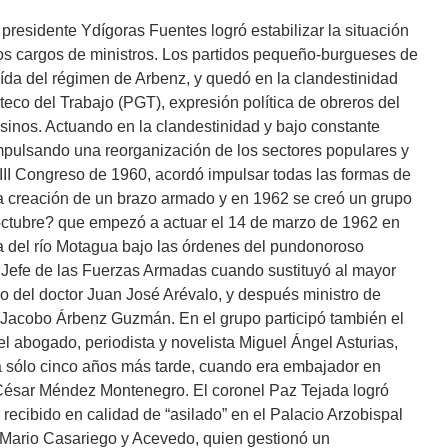
 presidente Ydígoras Fuentes logró estabilizar la situación
s cargos de ministros. Los partidos pequeño-burgueses de
da del régimen de Arbenz, y quedó en la clandestinidad
eco del Trabajo (PGT), expresión política de obreros del
inos. Actuando en la clandestinidad y bajo constante
mpulsando una reorganización de los sectores populares y
III Congreso de 1960, acordó impulsar todas las formas de
la creación de un brazo armado y en 1962 se creó un grupo
 octubre? que empezó a actuar el 14 de marzo de 1962 en
a del río Motagua bajo las órdenes del pundonoroso
x Jefe de las Fuerzas Armadas cuando sustituyó al mayor
no del doctor Juan José Arévalo, y después ministro de
Jacobo Árbenz Guzmán. En el grupo participó también el
l abogado, periodista y novelista Miguel Ángel Asturias,
ra sólo cinco años más tarde, cuando era embajador en
o César Méndez Montenegro. El coronel Paz Tejada logró
e recibido en calidad de “asilado” en el Palacio Arzobispal
 Mario Casariego y Acevedo, quien gestionó un