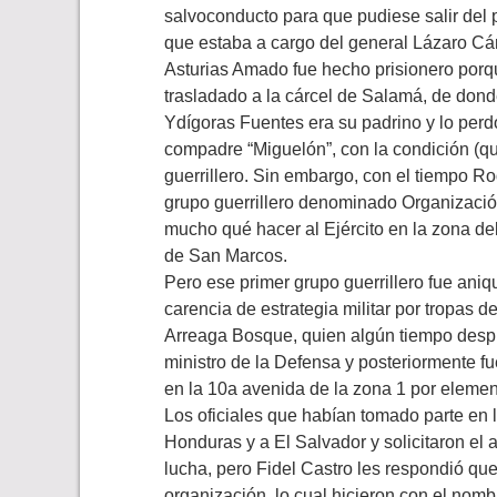
salvoconducto para que pudiese salir del 
que estaba a cargo del general Lázaro Cár
Asturias Amado fue hecho prisionero porqu
trasladado a la cárcel de Salamá, de donde
Ydígoras Fuentes era su padrino y lo per
compadre “Miguelón”, con la condición (q
guerrillero. Sin embargo, con el tiempo R
grupo guerrillero denominado Organizaci
mucho qué hacer al Ejército en la zona de
de San Marcos.
Pero ese primer grupo guerrillero fue ani
carencia de estrategia militar por tropas d
Arreaga Bosque, quien algún tiempo despu
ministro de la Defensa y posteriormente f
en la 10a avenida de la zona 1 por element
Los oficiales que habían tomado parte en 
Honduras y a El Salvador y solicitaron el
lucha, pero Fidel Castro les respondió q
organización, lo cual hicieron con el nom