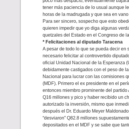
poco más despacio, eventualmente bajará.
tener más paciencia de lo usual aunque le
horas de la madrugada y que sea en vano 
Para ser sincero, sospecho que esto obe
quieren impedir que yo diga algunas verda
quetzales del Estado en el Congreso de l
* Felicitaciones al diputado Taracena
A pesar de todo lo que se pueda decir en 
necesario felicitar al controvertido diputa
oficial Unidad Nacional de la Esperanza
debidamente castigados con el peso de la
Nacional para lucrar con las comisiones 
(MDF). Primero el ex presidente en el per
entonces miembro prominente del partido 
Q16 millones y pico y haber recibido un 
autorizado la inversión, mismo que inmedi
después el Dr. Eduardo Meyer Maldonad
“desviaron” Q82.8 millones supuestamente
depositados en el MDF y se sabe que tant