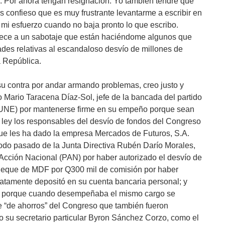
 Por ahora tengan resignación. Yo también tendré que
s confieso que es muy frustrante levantarme a escribir en
mi esfuerzo cuando no baja pronto lo que escribo.
dece a un sabotaje que están haciéndome algunos que
des relativas al escandaloso desvío de millones de
a República.
su contra por andar armando problemas, creo justo y
do Mario Taracena Díaz-Sol, jefe de la bancada del partido
 (UNE) por mantenerse firme en su empeño porque sean
 ley los responsables del desvío de fondos del Congreso
que les ha dado la empresa Mercados de Futuros, S.A.
íodo pasado de la Junta Directiva Rubén Darío Morales,
Acción Nacional (PAN) por haber autorizado el desvío de
cheque de MDF por Q300 mil de comisión por haber
atamente depositó en su cuenta bancaria personal; y
o porque cuando desempeñaba el mismo cargo se
 “de ahorros” del Congreso que también fueron
o su secretario particular Byron Sánchez Corzo, como el