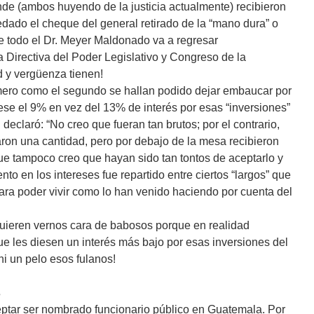
nde (ambos huyendo de la justicia actualmente) recibieron
dado el cheque del general retirado de la “mano dura” o
e todo el Dr. Meyer Maldonado va a regresar
a Directiva del Poder Legislativo y Congreso de la
 y vergüenza tienen!
imero como el segundo se hallan podido dejar embaucar por
se el 9% en vez del 13% de interés por esas “inversiones”
declaró: “No creo que fueran tan brutos; por el contrario,
aron una cantidad, pero por debajo de la mesa recibieron
que tampoco creo que hayan sido tan tontos de aceptarlo y
to en los intereses fue repartido entre ciertos “largos” que
ara poder vivir como lo han venido haciendo por cuenta del
uieren vernos cara de babosos porque en realidad
ue les diesen un interés más bajo por esas inversiones del
ni un pelo esos fulanos!
s
ptar ser nombrado funcionario público en Guatemala. Por