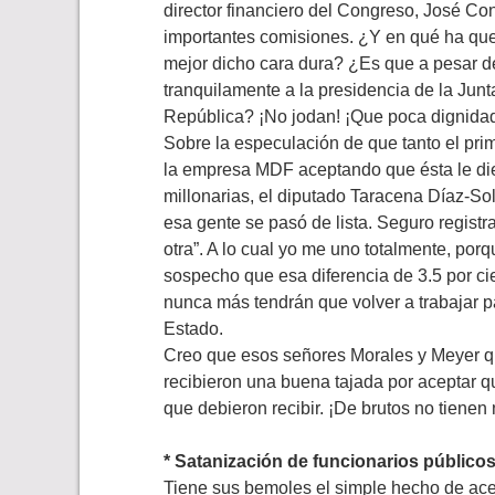
director financiero del Congreso, José Co
importantes comisiones. ¿Y en qué ha que
mejor dicho cara dura? ¿Es que a pesar d
tranquilamente a la presidencia de la Junt
República? ¡No jodan! ¡Que poca dignidad
Sobre la especulación de que tanto el pr
la empresa MDF aceptando que ésta le die
millonarias, el diputado Taracena Díaz-Sol 
esa gente se pasó de lista. Seguro registr
otra”. A lo cual yo me uno totalmente, por
sospecho que esa diferencia de 3.5 por cien
nunca más tendrán que volver a trabajar p
Estado.
Creo que esos señores Morales y Meyer q
recibieron una buena tajada por aceptar q
que debieron recibir. ¡De brutos no tienen 
* Satanización de funcionarios público
Tiene sus bemoles el simple hecho de ace