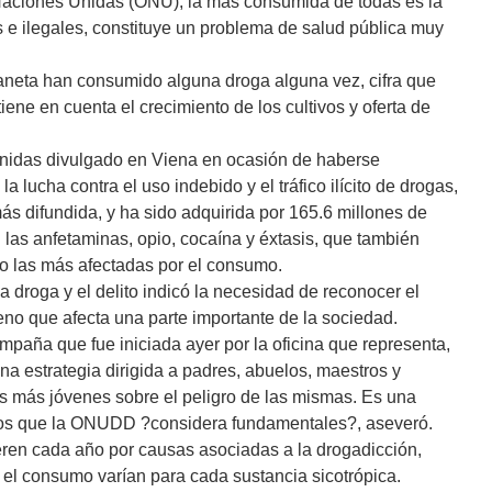
Naciones Unidas (ONU), la más consumida de todas es la
 e ilegales, constituye un problema de salud pública muy
aneta han consumido alguna droga alguna vez, cifra que
ne en cuenta el crecimiento de los cultivos y oferta de
nidas divulgado en Viena en ocasión de haberse
la lucha contra el uso indebido y el tráfico ilícito de drogas,
ás difundida, y ha sido adquirida por 165.6 millones de
 las anfetaminas, opio, cocaína y éxtasis, que también
o las más afectadas por el consumo.
la droga y el delito indicó la necesidad de reconocer el
o que afecta una parte importante de la sociedad.
paña que fue iniciada ayer por la oficina que representa,
na estrategia dirigida a padres, abuelos, maestros y
s más jóvenes sobre el peligro de las mismas. Es una
os que la ONUDD ?considera fundamentales?, aseveró.
ren cada año por causas asociadas a la drogadicción,
 el consumo varían para cada sustancia sicotrópica.