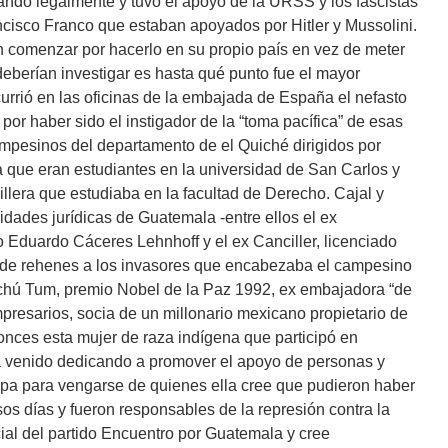
do legalmente y tuvo el apoyo de la URSS y los fascistas
cisco Franco que estaban apoyados por Hitler y Mussolini.
an comenzar por hacerlo en su propio país en vez de meter
eberían investigar es hasta qué punto fue el mayor
urrió en las oficinas de la embajada de España el nefasto
r haber sido el instigador de la “toma pacífica” de esas
mpesinos del departamento de el Quiché dirigidos por
a que eran estudiantes en la universidad de San Carlos y
lera que estudiaba en la facultad de Derecho. Cajal y
lidades jurídicas de Guatemala -entre ellos el ex
o Eduardo Cáceres Lehnhoff y el ex Canciller, licenciado
n de rehenes a los invasores que encabezaba el campesino
hú Tum, premio Nobel de la Paz 1992, ex embajadora “de
presarios, socia de un millonario mexicano propietario de
nces esta mujer de raza indígena que participó en
ha venido dedicando a promover el apoyo de personas y
opa para vengarse de quienes ella cree que pudieron haber
esos días y fueron responsables de la represión contra la
ial del partido Encuentro por Guatemala y cree