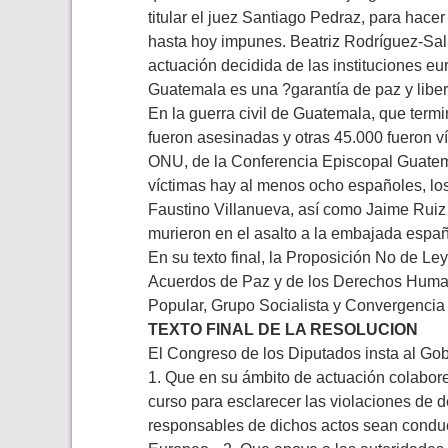
titular el juez Santiago Pedraz, para hace
hasta hoy impunes. Beatriz Rodríguez-Sal
actuación decidida de las instituciones eu
Guatemala es una ?garantía de paz y liber
En la guerra civil de Guatemala, que ter
fueron asesinadas y otras 45.000 fueron v
ONU, de la Conferencia Episcopal Guatema
víctimas hay al menos ocho españoles, lo
Faustino Villanueva, así como Jaime Ruiz 
murieron en el asalto a la embajada españ
En su texto final, la Proposición No de Le
Acuerdos de Paz y de los Derechos Huma
Popular, Grupo Socialista y Convergencia
TEXTO FINAL DE LA RESOLUCION
El Congreso de los Diputados insta al Gob
1. Que en su ámbito de actuación colabore
curso para esclarecer las violaciones de
responsables de dichos actos sean conduc