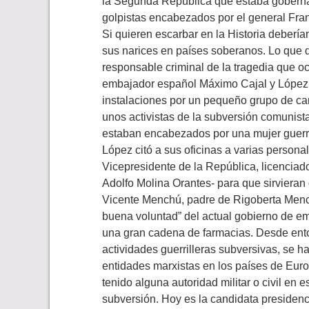
la Segunda República que estaba gobernan
golpistas encabezados por el general Fran
Si quieren escarbar en la Historia deberí
sus narices en países soberanos. Lo que d
responsable criminal de la tragedia que oc
embajador español Máximo Cajal y López po
instalaciones por un pequeño grupo de ca
unos activistas de la subversión comunist
estaban encabezados por una mujer guerril
López citó a sus oficinas a varias persona
Vicepresidente de la República, licenciad
Adolfo Molina Orantes- para que sirviera
Vicente Menchú, padre de Rigoberta Menc
buena voluntad” del actual gobierno de em
una gran cadena de farmacias. Desde ento
actividades guerrilleras subversivas, se 
entidades marxistas en los países de Eur
tenido alguna autoridad militar o civil en 
subversión. Hoy es la candidata presidenc