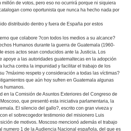
illón de votos, pero eso no ocurrirá porque ni siquiera
 catalogan como oportunista que nunca ha hecho nada por
do distribuido dentro y fuera de España por estos
erno que colabore ?con todos los medios a su alcance?
erechos Humanos durante la guerra de Guatemala (1960-
de esos actos sean conducidos ante la Justicia. Los
ue apoye a las autoridades guatemaltecas en la adopción
ucha contra la impunidad y facilitar el trabajo de los
su ?máximo respeto y consideración a todas las víctimas?
stigamientos que aún hoy sufren en Guatemala algunas
hos humanos.
d en la Comisión de Asuntos Exteriores del Congreso de
 Moscoso, que presentó esta iniciativa parlamentaria, la
emala. El silencio del gallo?, escrito con gran viveza y
 con el sobrecogedor testimonio del misionero Luis
osición de motivos. Moscoso mencionó además el trabajo
al numero 1 de la Audiencia Nacional española, del que es