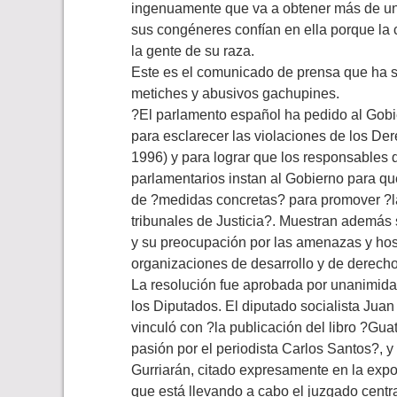
ingenuamente que va a obtener más de un m
sus congéneres confían en ella porque la
la gente de su raza.
Este es el comunicado de prensa que ha si
metiches y abusivos gachupines.
?El parlamento español ha pedido al Gobi
para esclarecer las violaciones de los D
1996) y para lograr que los responsables 
parlamentarios instan al Gobierno para q
de ?medidas concretas? para promover ?la l
tribunales de Justicia?. Muestran además 
y su preocupación por las amenazas y ho
organizaciones de desarrollo y de derec
La resolución fue aprobada por unanimida
los Diputados. El diputado socialista Juan
vinculó con ?la publicación del libro ?Guat
pasión por el periodista Carlos Santos?, y
Gurriarán, citado expresamente en la exp
que está llevando a cabo el juzgado centr