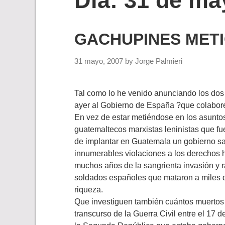
Día:
31 de ma
GACHUPINES MET
31 mayo, 2007
by
Jorge Palmieri
Tal como lo he venido anunciando los dos 
ayer al Gobierno de España ?que colabore
En vez de estar metiéndose en los asuntos
guatemaltecos marxistas leninistas que fue
de implantar en Guatemala un gobierno saté
innumerables violaciones a los derechos 
muchos años de la sangrienta invasión y 
soldados españoles que mataron a miles de
riqueza.
Que investiguen también cuántos muertos y
transcurso de la Guerra Civil entre el 17 de