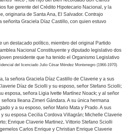
os fue gerente del Crédito Hipotecario Nacional, y la
, originaria de Santa Ana, El Salvador. Contrajo
 señorita Graciela Díaz Castillo, con quien estuvo
 un destacado político, miembro del original Partido
amblea Nacional Constituyente y diputado legislativo dos
 joven presidente que ha tenido el Organismo Legislativo
sidencial del licenciado Julio César Méndez Montenegro (1966-1970).
, la señora Graciela Díaz Castillo de Claverie y a sus
laverie Díaz de Sciolli y su esposo, señor Stefano Sciolli;
su esposa, señora Ligia Ivette Martínez Noack; y al señor
, señora Ileana Zimeri Gándara. A su única hermana
lgado y a su esposo, señor Mario Mata y Prado. A sus
z y su esposa Cecilia Cordova Villagrán; Michelle Claverie
o; Enrique Claverie Martinez, Vittorio Stefano Sciolli
s gemelos Carlos Enrique y Christian Enrique Claverie