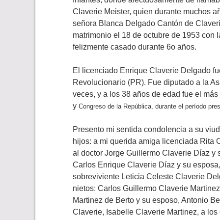
Claverie Meister, quien durante muchos añ
señora Blanca Delgado Cantón de Claverie
matrimonio el 18 de octubre de 1953 con la
felizmente casado durante 6o años.
El licenciado Enrique Claverie Delgado fue
Revolucionario (PR). Fue diputado a la As
veces, y a los 38 años de edad fue el más
y
Congreso de la República,
durante el período pre
Presento mi sentida condolencia a su viuda
hijos: a mi querida amiga licenciada Rita C
al doctor Jorge Guillermo Claverie Díaz y 
Carlos Enrique Claverie Díaz y su esposa
sobreviviente Leticia Celeste Claverie De
nietos: Carlos Guillermo Claverie Martine
Martinez de Berto y su esposo, Antonio Bert
Claverie, Isabelle Claverie Martinez, a lo