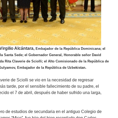
irgilio Alcántara,
Embajador d
e la República Dominicana; el
la Santa Sede; el Gobernador General, Honorable señor David
a Rita Claverie de Sciolli; el Alto Comisionado de la República de
r Gulyamov, Embajador de la República de Uzbekistan.
rie de Sciolli se vio en la necesidad de regresar
 tarde, por el sensible fallecimiento de su padre, el
ido el 7 de abril, después de haber sufrido una larga,
ro de estudios de secundaria en el antiguo Colegio de
amos “Mico”, fue hijo del bien recordado don Carlos