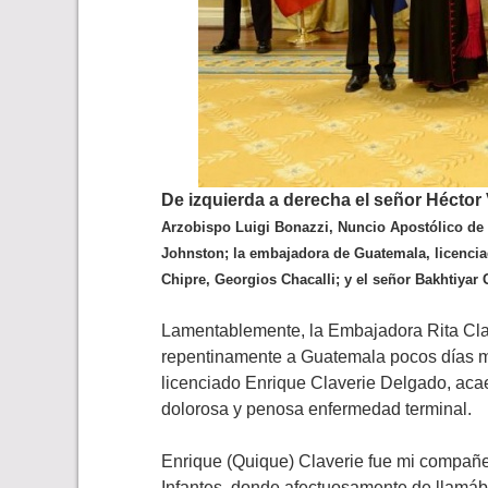
De izquierda a derecha el señor Héctor V
Arzobispo Luigi Bonazzi, Nuncio Apostólico de 
Johnston; la embajadora de Guatemala, licenciad
Chipre, Georgios Chacalli; y el señor Bakhtiya
Lamentablemente, la Embajadora Rita Clave
repentinamente a Guatemala pocos días más
licenciado Enrique Claverie Delgado, acaec
dolorosa y penosa enfermedad terminal.
Enrique (Quique) Claverie fue mi compañe
Infantes, donde afectuosamente de llamáb