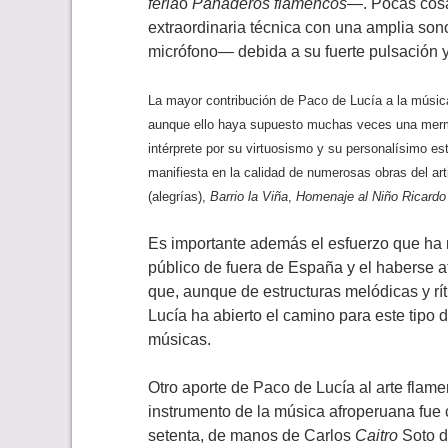
feria
o
Panaderos flamencos
―. Pocas cosa
extraordinaria técnica con una amplia so
micrófono― debida a su fuerte pulsación 
La mayor contribución de Paco de Lucía a la música
aunque ello haya supuesto muchas veces una merma
intérprete por su virtuosismo y su personalísimo est
manifiesta en la calidad de numerosas obras del art
(alegrías),
Barrio la Viña
,
Homenaje al Niño Ricardo
Es importante además el esfuerzo que ha re
público de fuera de España y el haberse atr
que, aunque de estructuras melódicas y rí
Lucía ha abierto el camino para este tipo
músicas.
Otro aporte de Paco de Lucía al arte flam
instrumento de la música afroperuana fue 
setenta, de manos de Carlos
Caitro
Soto d