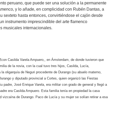
mento peruano, que puede ser una solución a la permanente
lamenco, y lo añade, en complicidad con Rubén Dantas, a
su sexteto hasta entonces, convirtiéndose el cajón desde
un instrumento imprescindible del arte flamenco
es musicales internacionales.
z
con Casilda Varela Ampuero,
, en Ámsterdam,
de donde tuvieron que
milia de la novia, con la cual tuvo tres hijos, Casilda, Lucía,
a la oligarquía de Neguri procedente de Durango (su abuelo materno,
urango y diputado provincial a Cortes, quien organizó las Fiestas
 padre, José Enrique Varela, era militar con grado de general y llegó a
madre era Casilda Ampuero. Esta familia tenía en propiedad la casa
dad vizcaína de Durango. Paco de Lucía y su mujer se solían retirar a esa