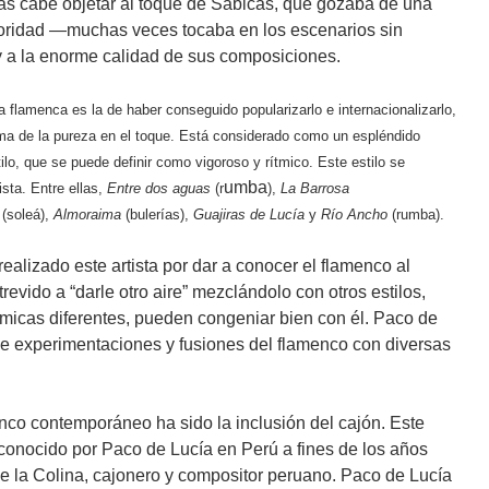
s cabe objetar al toque de Sabicas, que gozaba de una
noridad ―muchas veces tocaba en los escenarios sin
y a la enorme calidad de sus composiciones.
 flamenca es la de haber conseguido popularizarlo e internacionalizarlo,
 de la pureza en el toque. Está considerado como un espléndido
ilo, que se puede definir como vigoroso y rítmico. Este estilo se
umba
ista.
Entre ellas,
Entre dos aguas
(r
),
La Barrosa
(soleá),
Almoraima
(bulerías),
Guajiras de Lucía
y
Río Ancho
(rumba).
alizado este artista por dar a conocer el flamenco al
evido a “darle otro aire” mezclándolo con otros estilos,
tmicas diferentes, pueden congeniar bien con él. Paco de
 de experimentaciones y fusiones del flamenco con diversas
enco contemporáneo ha sido la inclusión del cajón. Este
conocido por Paco de Lucía en Perú a fines de los años
e la Colina, cajonero y compositor peruano. Paco de Lucía