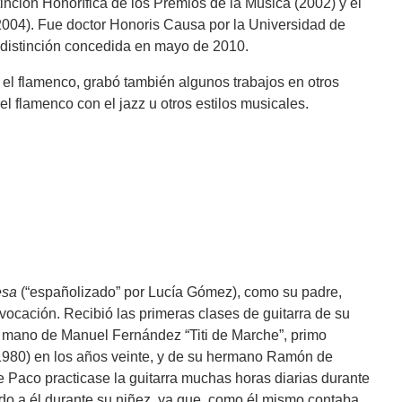
stinción Honorífica de los Premios de la Música (2002) y el
(2004). Fue doctor Honoris Causa por la Universidad de
 distinción concedida en mayo de 2010.
 el flamenco, grabó también algunos trabajos en otros
del flamenco con el jazz u otros estilos musicales.
esa
(“españolizado” por Lucía Gómez), como su padre,
ocación. Recibió las primeras clases de guitarra de su
a mano de Manuel Fernández “Titi de Marche”, primo
980) en los años veinte, y de su hermano Ramón de
 Paco practicase la guitarra muchas horas diarias durante
do a él durante su niñez, ya que, como él mismo contaba,