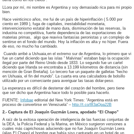
LLora por mí, mi nombre es Argentina y soy demasiado rica para mi propio
bien.
Hace veinticinco años, me fui de un país de hiperinflación ( 5.000 por
ciento en 1989 ), fuga de capitales, inestabilidad monetaria,
intervencionismo estatal de mano dura, disminución de las reservas, la
industria no competitiva, fuerte dependencia de las exportaciones de
materias primas, algo que reaviva fantasías peronistas y un complejo de
sentirse en el fondo del mundo. Hoy la inflación es alta y no híper. Fuera
de eso, no mucho ha cambiado.
Cuando arribé a Ushuaia,en el extremo sur de Argentina, lo primero que vi
fue un cartel diciendo que las islas ” Malvinas” estaban bajo la ocupación
ilegal por parte del Reino Unido desde 1833. Lo segundo fue un cartel
diciendo que Irlanda se encontraba a 13.199 kilometros de distancia (sin
mención de Gran Bretaña). Lo tercero fue un paquete de galletas “hecho
en Ushuaia, el fin del mundo”. La cuarta era una calculadora de bolsillo
utilizado por un comerciante para averiguar las tasas dolar-peso.
La esperanza es difícil de desterrar del corazón del hombre, pero tiene
que ser dicho que Argentina hace todo lo posible para hacerlo.
FUENTE:
Infobae
editorial del New York Times: “Argentina está en
proceso de convertirse en Venezuela” –
http://t.co/8I3aQpa22B
2.- Captura de El Joaquín
Guzmán
Loera, apodado “El Chapo”
A raíz de la exitosa operación de inteligencia de las fuerzas conjuntas de
la DEA, la Policia Federal y la Marina, en México surgieron versiones a
cuales más caprichosas aduciendo que no fue Joaquín Guzmán Loera
(alias El Chapo) el hombre que había siso capturado en un hotel de un