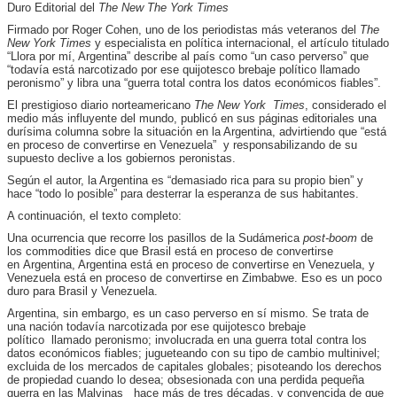
Duro Editorial del
The New The York Times
Firmado por Roger Cohen, uno de los periodistas más veteranos del
The
New York Times
y especialista en política internacional, el artículo titulado
“Llora por mí, Argentina” describe al país como “un caso perverso” que
“todavía está narcotizado por ese quijotesco brebaje político llamado
peronismo” y libra una “guerra total contra los datos económicos fiables”.
El prestigioso diario norteamericano
The New York Times
, considerado el
medio más influyente del mundo, publicó en sus páginas editoriales una
durísima columna sobre la situación en la Argentina,
advirtiendo que “está
en proceso de convertirse en Venezuela” y responsabilizando de su
supuesto declive a los gobiernos peronistas.
Según el autor, la Argentina es “demasiado rica para su propio bien” y
hace “todo lo posible” para desterrar la esperanza de sus habitantes.
A continuación, el texto completo:
Una ocurrencia que recorre los pasillos de la Sudámerica
post-boom
de
los commodities dice que Brasil está en proceso de convertirse
en Argentina, Argentina está en proceso de convertirse en Venezuela, y
Venezuela está en proceso de convertirse en Zimbabwe. Eso es un poco
duro para Brasil y Venezuela.
Argentina, sin embargo, es un caso perverso en sí mismo. Se trata de
una nación todavía narcotizada por ese quijotesco brebaje
político llamado peronismo; involucrada en una guerra total contra los
datos económicos fiables; jugueteando con su tipo de cambio multinivel;
excluida de los mercados de capitales globales; pisoteando los derechos
de propiedad cuando lo desea; obsesionada con una perdida pequeña
guerra en las Malvinas hace más de tres décadas, y convencida de que