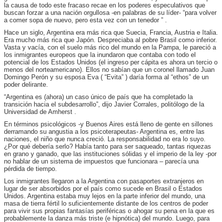
la causa de todo este fracaso recae en los poderes especulativos que
buscan forzar a una nación orgullosa -en palabras de su líder- “para volver
a comer sopa de nuevo, pero esta vez con un tenedor ” .
Hace un siglo, Argentina era más rica que Suecia, Francia, Austria e Italia.
Era mucho más rica que Japón. Despreciaba al pobre Brasil como inferior.
Vasta y vacía, con el suelo más rico del mundo en la Pampa, le pareció a
los inmigrantes europeos que la inundaron que contaba con todo el
potencial de los Estados Unidos (el ingreso per cápita es ahora un tercio o
menos del norteamericano). Ellos no sabían que un coronel llamado Juan
Domingo Perón y su esposa Eva ( “Evita” ) daría forma al “ethos” de un
poder delirante.
“Argentina es (ahora) un caso único de país que ha completado la
transición hacia el subdesarrollo”, dijo Javier Corrales, politólogo de la
Universidad de Amherst .
En términos psicológicos -y Buenos Aires está lleno de gente en sillones
derramando su angustia a los psicoterapeutas- Argentina es, entre las
naciones, el niño que nunca creció. La responsabilidad no era lo suyo.
¿Por qué debería serlo? Había tanto para ser saqueado, tantas riquezas
en grano y ganado, que las instituciones sólidas y el imperio de la ley -por
no hablar de un sistema de impuestos que funcionara – parecía una
pérdida de tiempo.
Los inmigrantes llegaron a la Argentina con pasaportes extr
anjeros en
lugar de ser absorbidos por el país como sucede en Brasil o Estados
Unidos. Argentina estaba muy lejos en la parte inferior del mundo, una
masa de tierra fértil lo suficientemente distante de los centros de poder
para vivir sus propias fantasías periféricas o ahogar su pena en la que es
probablemente la danza más triste (e hipnótica) del mundo. Luego, para