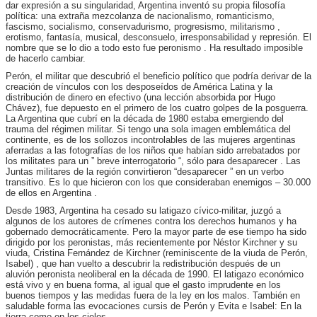
dar expresión a su singularidad, Argentina inventó su propia filosofía
política: una extraña mezcolanza de nacionalismo, romanticismo,
fascismo, socialismo, conservadurismo, progresismo, militarismo ,
erotismo, fantasía, musical, desconsuelo, irresponsabilidad y represión. El
nombre que se lo dio a todo esto fue peronismo . Ha resultado imposible
de hacerlo cambiar.
Perón, el militar que descubrió el beneficio político que podría derivar de la
creación de vínculos con los desposeídos de América Latina y la
distribución de dinero en efectivo (una lección absorbida por Hugo
Chávez), fue depuesto en el primero de los cuatro golpes de la posguerra.
La Argentina que cubrí en la década de 1980 estaba emergiendo del
trauma del régimen militar. Si tengo una sola imagen emblemática del
continente, es de los sollozos incontrolables de las mujeres argentinas
aferradas a las fotografías de los niños que habían sido arrebatados por
los militates para un ” breve interrogatorio “, sólo para desaparecer . Las
Juntas militares de la región convirtieron “desaparecer ” en un verbo
transitivo. Es lo que hicieron con los que consideraban enemigos – 30.000
de ellos en Argentina .
Desde 1983, Argentina ha cesado su latigazo cívico-militar, juzgó a
algunos de los autores de crímenes contra los derechos humanos y ha
gobernado democráticamente. Pero la mayor parte de ese tiempo ha sido
dirigido por los peronistas, más recientemente por Néstor Kirchner y su
viuda, Cristina Fernández de Kirchner (reminiscente de la viuda de Perón,
Isabel) , que han vuelto a descubrir la redistribución después de un
aluvión peronista neoliberal en la década de 1990. El latigazo económico
está vivo y en buena forma, al igual que el gasto imprudente en los
buenos tiempos y las medidas fuera de la ley en los malos. También en
saludable forma las evocaciones cursis de Perón y Evita e Isabel: En la
tierra como en los cielos .