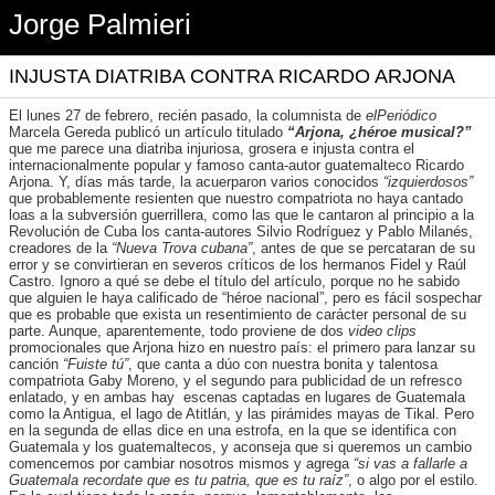
Jorge Palmieri
INJUSTA DIATRIBA CONTRA RICARDO ARJONA
El lunes 27 de febrero, recién pasado, la columnista de
elPeriódico
Marcela Gereda publicó un artículo titulado
“Arjona, ¿héroe musical?”
que me parece una diatriba injuriosa, grosera e injusta contra el
internacionalmente popular y famoso canta-autor guatemalteco Ricardo
Arjona. Y, días más tarde, la acuerparon varios conocidos
“izquierdosos”
que probablemente resienten que nuestro compatriota no haya cantado
loas a la subversión guerrillera, como las que le cantaron al principio a la
Revolución de Cuba los canta-autores Silvio Rodríguez y Pablo Milanés,
creadores de la
“Nueva Trova cubana”
, antes de que se percataran de su
error y se convirtieran en severos críticos de los hermanos Fidel y Raúl
Castro. Ignoro a qué se debe el título del artículo, porque no he sabido
que alguien le haya calificado de “héroe nacional”, pero es fácil sospechar
que es probable que exista un resentimiento de carácter personal de su
parte. Aunque, aparentemente, todo proviene de dos
video clips
promocionales que Arjona hizo en nuestro país: el primero para lanzar su
canción
“Fuiste tú”
, que canta a dúo con nuestra bonita y talentosa
compatriota Gaby Moreno, y el segundo para publicidad de un refresco
enlatado, y en ambas hay escenas captadas en lugares de Guatemala
como la Antigua, el lago de Atitlán, y las pirámides mayas de Tikal. Pero
en la segunda de ellas dice en una estrofa, en la que se identifica con
Guatemala y los guatemaltecos, y aconseja que si queremos un cambio
comencemos por cambiar nosotros mismos y agrega
“si vas a fallarle a
Guatemala recordate que es tu patria, que es tu raíz”
, o algo por el estilo.