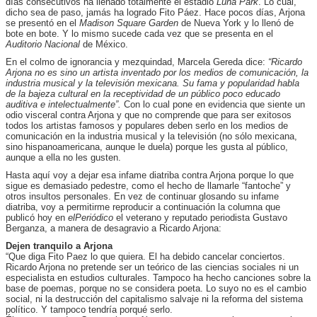
días consecutivos ha llenado totalmente el estadio
Luna Park
. Lo cual,
dicho sea de paso, jamás ha logrado Fito Páez. Hace pocos días, Arjona
se presentó en el
Madison Square Garden
de Nueva York y lo llenó de
bote en bote. Y lo mismo sucede cada vez que se presenta en el
Auditorio Nacional
de México.
En el colmo de ignorancia y mezquindad, Marcela Gereda dice:
“Ricardo
Arjona no es sino un artista inventado por los medios de comunicación, la
industria musical y la televisión mexicana. Su fama y popularidad habla
de la bajeza cultural en la receptividad de un público poco educado
auditiva e intelectualmente”.
Con lo cual pone en evidencia que siente un
odio visceral contra Arjona y que no comprende que para ser exitosos
todos los artistas famosos y populares deben serlo en los medios de
comunicación en la industria musical y la televisión (no sólo mexicana,
sino hispanoamericana, aunque le duela) porque les gusta al público,
aunque a ella no les gusten.
Hasta aquí voy a dejar esa infame diatriba contra Arjona porque lo que
sigue es demasiado pedestre, como el hecho de llamarle “fantoche” y
otros insultos personales. En vez de continuar glosando su infame
diatriba, voy a permitirme reproducir a continuación la columna que
publicó hoy en
elPeriódico
el veterano y reputado periodista Gustavo
Berganza, a manera de desagravio a Ricardo Arjona:
Dejen tranquilo a Arjona
“Que diga Fito Paez lo que quiera. El ha debido cancelar conciertos.
Ricardo Arjona no pretende ser un teórico de las ciencias sociales ni un
especialista en estudios culturales. Tampoco ha hecho canciones sobre la
base de poemas, porque no se considera poeta. Lo suyo no es el cambio
social, ni la destrucción del capitalismo salvaje ni la reforma del sistema
político. Y tampoco tendría porqué serlo.