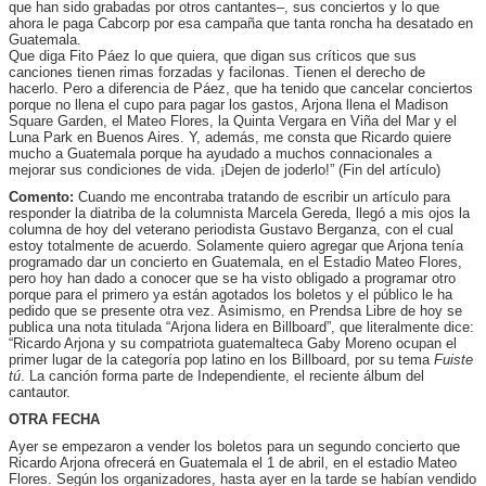
que han sido grabadas por otros cantantes–, sus conciertos y lo que
ahora le paga Cabcorp por esa campaña que tanta roncha ha desatado en
Guatemala.
Que diga Fito Páez lo que quiera, que digan sus críticos que sus
canciones tienen rimas forzadas y facilonas. Tienen el derecho de
hacerlo. Pero a diferencia de Páez, que ha tenido que cancelar conciertos
porque no llena el cupo para pagar los gastos, Arjona llena el Madison
Square Garden, el Mateo Flores, la Quinta Vergara en Viña del Mar y el
Luna Park en Buenos Aires. Y, además, me consta que Ricardo quiere
mucho a Guatemala porque ha ayudado a muchos connacionales a
mejorar sus condiciones de vida. ¡Dejen de joderlo!” (Fin del artículo)
Comento:
Cuando me encontraba tratando de escribir un artículo para
responder la diatriba de la columnista Marcela Gereda, llegó a mis ojos la
columna de hoy del veterano periodista Gustavo Berganza, con el cual
estoy totalmente de acuerdo. Solamente quiero agregar que Arjona tenía
programado dar un concierto en Guatemala, en el Estadio Mateo Flores,
pero hoy han dado a conocer que se ha visto obligado a programar otro
porque para el primero ya están agotados los boletos y el público le ha
pedido que se presente otra vez. Asimismo, en Prendsa Libre de hoy se
publica una nota titulada “Arjona lidera en Billboard”, que literalmente dice:
“Ricardo Arjona y su compatriota guatemalteca Gaby Moreno ocupan el
primer lugar de la categoría pop latino en los Billboard, por su tema
Fuiste
tú
. La canción forma parte de Independiente, el reciente álbum del
cantautor.
OTRA FECHA
Ayer se empezaron a vender los boletos para un segundo concierto que
Ricardo Arjona ofrecerá en Guatemala el 1 de abril, en el estadio Mateo
Flores. Según los organizadores, hasta ayer en la tarde se habían vendido