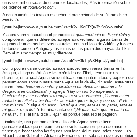
unas dos mil entradas de diferentes localidades, Más información sobre
los boletos en
todoticket.com
.”
A continuación les invito a escuchar el promocional de su último disco
Fuiste Tú
[youtube]http://www.youtube.com/watch?v=I9cCPQVPv8o[/youtube]
Y ahora vean y escuchen el promocional
guatemorfosis
de
Pepsi Cola
y
comprobarán que es diferente, aunque aprovecharon algunas tomas de
algunas de nuestras bellezas naturales, como el lago de Atitlán, y lugares
históricos como la Antigua y las ruinas de las pirámides mayas de Tikal.
Pero al mismo tiempo es muy diferente.
[youtube]http://www.youtube.com/watch?v=95TqWSHqrfU[/youtube]
Como podrán darse cuenta, aunque aprovecharon varias tomas en la
Antigua, el lago de Atitlán y las pirámides de Tikal, tiene un texto
diferente, en el cual Arjona se identifica como guatemalteco y expresa sus
pensamientos sobre nuestra patria –que es la de él–, diciendo, entre otras
cosas:
“esta tierra es nuestra y dividirnos es abrirle las puertas a la
desgracia en Guatemala”,
y agrega:
“Hay un cambio esperando a
Guatemala y este cambio solo empieza si vos cambiás.
¡Cuando estés
tentado de fallarle a Guatemala, acordate que es tuya, y que es fallarte a
vos mismo!”
. Y sigue diciendo:
“Igual que vos, esta es mi patria, esta es
mi gente, mi país”
. Y termina cantando:
“¡Mi país, más que mi patria es
mi raíz!”.
Y si al final dice
¡Pepsi!
es porque para eso le pagaron.
Finalmente, una persona criticó a Ricardo Arjona porque tiene
guardaespaldas que no permiten que se le acerquen, pero eso mismo
tienen que hacer todas las figuras populares del mundo, tales como Luis
Miguel, Juan Gabriel, o Alejandro Fernández, no sólo para que les protejan