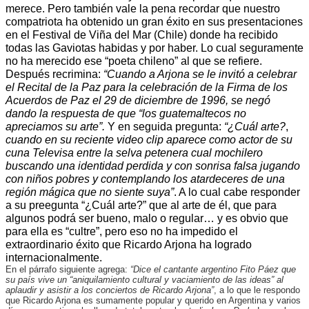
merece. Pero también vale la pena recordar que nuestro
compatriota ha obtenido un gran éxito en sus presentaciones
en el Festival de Viña del Mar (Chile) donde ha recibido
todas las Gaviotas habidas y por haber. Lo cual seguramente
no ha merecido ese “poeta chileno” al que se refiere.
Después recrimina:
“Cuando a Arjona se le invitó a celebrar
el Recital de la Paz para la celebración de la Firma de los
Acuerdos de Paz el 29 de diciembre de 1996, se negó
dando la respuesta de que “los guatemaltecos no
apreciamos su arte”.
Y en seguida pregunta:
“¿Cuál arte?
,
cuando en su reciente video clip aparece como actor de su
cuna Televisa entre la selva petenera cual mochilero
buscando una identidad perdida y con sonrisa falsa jugando
con niños pobres y contemplando los atardeceres de una
región mágica que no siente suya”
. A lo cual cabe responder
a su preegunta “¿Cuál arte?” que al arte de él, que para
algunos podrá ser bueno, malo o regular… y es obvio que
para ella es “cultre”, pero eso no ha impedido el
extraordinario éxito que Ricardo Arjona ha logrado
internacionalmente.
En el párrafo siguiente agrega:
“Dice el cantante argentino Fito Páez que
su país vive un “aniquilamiento cultural y vaciamiento de las ideas” al
aplaudir y asistir a los conciertos de Ricardo Arjona”
, a lo que le respondo
que Ricardo Arjona es sumamente popular y querido en Argentina y varios