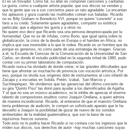
Él es un trovador. Como tal, su afán es componer canciones y cantarlas.
Le gusta, como a cualquier artista popular, que sus discos se vendan y
que la gente que va a sus conciertos pase un rato agradable. Le encantan
los aplausos y goza cuando las multitudes corean sus baladas. Ricardo
no es Billy Graham ni Benedicto XVI, porque no quiere “convertir” a sus
fans a su credo. Solamente quiere agradarles, compartir su estética
particular, que a algunos les gusta y a otros no.
No quiere eso decir que Ricardo sea una persona despreocupada por la
humanidad. Que no se dé ínfulas, como Bono, que igual opina sobre la
globalización, la crisis de la deuda en Europa o el hambre en África, no
implica que sea insensible a lo que le rodea. Ricardo es un hombre que da
porque es generoso, no como parte de una estrategia de imagen. Gracias
a él, la Escuela de Ciencias de la Comunicación de la Universidad de San
Carlos, en donde él estudio publicidad en la segunda mitad de 1980, pudo
contar con su primer laboratorio de computación.
Ricardo nunca ha olvidado de donde viene, ni las grandes dificultades que
tiene que afrontar un muchacho de provincia con vocación artística. Por
eso, porque no olvida sus orígenes dotó de instrumentos al coro infantil de
Zacapa y a escuelas en Sololá, Petén, Izabal, San Marcos y
Suchitepéquez. No olvidemos que las ganancias del último concierto de
su gira “Quinto Piso” las donó para ayudar a los damnificados de Agatha.
Y el que no sea un músico académico, no le inhibe de apreciar el enorme
talento de compositores eruditos como Joaquín Orellana, a quien admira
de manera incondicional. Ricardo, al enterarse de que el maestro Orellana
tenía problemas de audición, le compró un sofisticado aparato que le ha
devuelto a Joaquín la posibilidad de gozar de nuevo de los sonidos
ambientales de la realidad guatemalteca, que son la base de sus
riquísimos frescos sonoros.
Todo esto no lo podría hacer Ricardo si no contara con los ingresos que le
rinden sus discos, sus derechos de autor –hay muchas canciones suyas