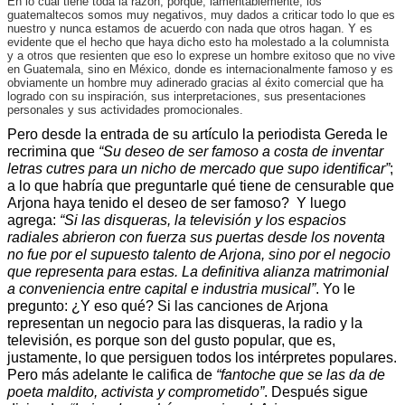
En lo cual tiene toda la razón, porque, lamentablemente, los
guatemaltecos somos muy negativos, muy dados a criticar todo lo que es
nuestro y nunca estamos de acuerdo con nada que otros hagan. Y es
evidente que el hecho que haya dicho esto ha molestado a la columnista
y a otros que resienten que eso lo exprese un hombre exitoso que no vive
en Guatemala, sino en México, donde es internacionalmente famoso y es
obviamente un hombre muy adinerado gracias al éxito comercial que ha
logrado con su inspiración, sus interpretaciones, sus presentaciones
personales y sus actividades promocionales.
Pero desde la entrada de su artículo la periodista Gereda le
recrimina que
“Su deseo de ser famoso a costa de inventar
letras cutres para un nicho de mercado que supo identificar”
;
a lo que habría que preguntarle qué tiene de censurable que
Arjona haya tenido el deseo de ser famoso? Y luego
agrega:
“Si las disqueras, la televisión y los espacios
radiales abrieron con fuerza sus puertas desde los noventa
no fue por el supuesto talento de Arjona, sino por el negocio
que representa para estas. La definitiva alianza matrimonial
a conveniencia entre capital e industria musical”
. Yo le
pregunto: ¿Y eso qué? Si las canciones de Arjona
representan un negocio para las disqueras, la radio y la
televisión, es porque son del gusto popular, que es,
justamente, lo que persiguen todos los intérpretes populares.
Pero más adelante le califica de
“fantoche que se las da de
poeta maldito, activista y comprometido”
. Después sigue