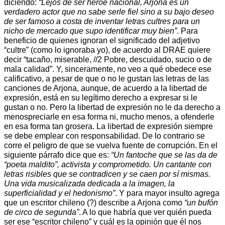
diciendo:
“Lejos de ser héroe nacional, Arjona es un
verdadero actor que no sabe serle fiel sino a su bajo deseo
de ser famoso a costa de inventar letras cultres para un
nicho de mercado que supo identificar muy bien”
. Para
beneficio de quienes ignoran el significado del adjetivo
“cultre” (como lo ignoraba yo), de acuerdo al DRAE quiere
decir “tacaño, miserable, //2 Pobre, descuidado, sucio o de
mala calidad”. Y, sinceramente, no veo a qué obedece ese
calificativo, a pesar de que o no le gustan las letras de las
canciones de Arjona, aunque, de acuerdo a la libertad de
expresión, está en su legítimo derecho a expresar si le
gustan o no. Pero la libertad de expresión no le da derecho a
menospreciarle en esa forma ni, mucho menos, a ofenderle
en esa forma tan grosera. La libertad de expresión siempre
se debe emplear con responsabilidad. De lo contrario se
corre el peligro de que se vuelva fuente de corrupción. En el
siguiente párrafo dice que es:
“Un fantoche que se las da de
“poeta maldito”, activista y comprometido. Un cantante con
letras risibles que se contradicen y se caen por sí mismas.
Una vida musicalizada dedicada a la imagen, la
superficialidad y el hedonismo”
. Y para mayor insulto agrega
que un escritor chileno (?) describe a Arjona como
“un bufón
de circo de segunda”
. A lo que habría que ver quién pueda
ser ese “escritor chileno” y cuál es la opinión que él nos