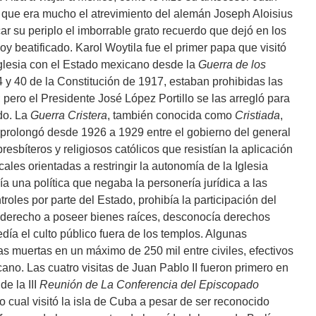
ó que era mucho el atrevimiento del alemán Joseph Aloisius
r su periplo el imborrable grato recuerdo que dejó en los
y beatificado. Karol Woytila fue el primer papa que visitó
Iglesia con el Estado mexicano desde la
Guerra de los
4 y 40 de la Constitución de 1917, estaban prohibidas las
 pero el Presidente José López Portillo se las arregló para
odo. La
Guerra Cristera
, también conocida como
Cristiada
,
 prolongó desde 1926 a 1929 entre el gobierno del general
presbíteros y religiosos católicos que resistían la aplicación
icales orientadas a restringir la autonomía de la Iglesia
ía una política que negaba la personería jurídica a las
troles por parte del Estado, prohibía la participación del
del derecho a poseer bienes raíces, desconocía derechos
edía el culto público fuera de los templos. Algunas
 muertas en un máximo de 250 mil entre civiles, efectivos
icano. Las cuatro visitas de Juan Pablo II fueron primero en
de la III
Reunión de La Conferencia del Episcopado
o cual visitó la isla de Cuba a pesar de ser reconocido