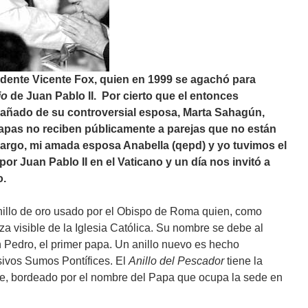
sidente Vicente Fox, quien en 1999 se agachó para
io
de Juan Pablo II.
Por cierto que el entonces
añado de su controversial esposa, Marta Sahagún,
apas no reciben públicamente a parejas que no están
mbargo, mi amada esposa Anabella (qepd) y yo tuvimos el
por Juan Pablo II en el Vaticano y un día nos invitó a
o.
nillo de oro usado por el Obispo de Roma quien, como
a visible de la Iglesia Católica. Su nombre se debe al
n Pedro, el primer papa. Un anillo nuevo es hecho
ivos Sumos Pontífices. El
Anillo del Pescador
tiene la
, bordeado por el nombre del Papa que ocupa la sede en