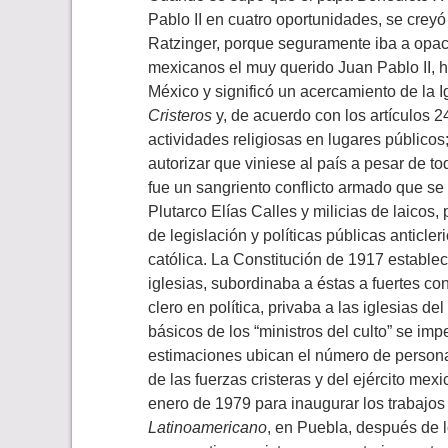
Pablo II en cuatro oportunidades, se crey
Ratzinger, porque seguramente iba a opaca
mexicanos el muy querido Juan Pablo II, ho
México y significó un acercamiento de la 
Cristeros
y, de acuerdo con los artículos 2
actividades religiosas en lugares públicos;
autorizar que viniese al país a pesar de t
fue un sangriento conflicto armado que se
Plutarco Elías Calles y milicias de laicos, 
de legislación y políticas públicas anticler
católica. La Constitución de 1917 establec
iglesias, subordinaba a éstas a fuertes con
clero en política, privaba a las iglesias 
básicos de los “ministros del culto” se imp
estimaciones ubican el número de personas
de las fuerzas cristeras y del ejército mex
enero de 1979 para inaugurar los trabajos 
Latinoamericano
, en Puebla, después de l