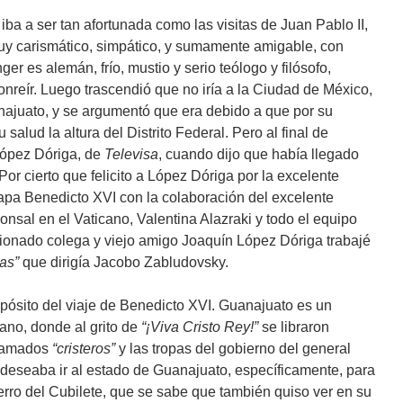
iba a ser tan afortunada como las visitas de Juan Pablo II,
muy carismático, simpático, y sumamente amigable, con
er es alemán, frío, mustio y serio teólogo y filósofo,
sonreír. Luego trascendió que no iría a la Ciudad de México,
uanajuato, y se argumentó que era debido a que por su
alud la altura del Distrito Federal. Pero al final de
López Dóriga, de
Televisa
, cuando dijo que había llegado
 Por cierto que felicito a López Dóriga por la excelente
papa Benedicto XVI con la colaboración del excelente
onsal en el Vaticano, Valentina Alazraki y todo el equipo
ionado colega y viejo amigo Joaquín López Dóriga trabajé
as”
que dirigía Jacobo Zabludovsky.
opósito del viaje de Benedicto XVI. Guanajuato es un
ano, donde al grito de
“¡Viva Cristo Rey!”
se libraron
llamados
“cristeros”
y las tropas del gobierno del general
s deseaba ir al estado de Guanajuato, específicamente, para
Cerro del Cubilete, que se sabe que también quiso ver en su