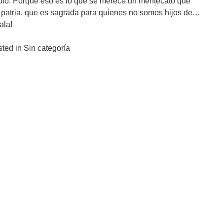
blo. Porque eso es lo que se merece un mentecato que
a patria, que es sagrada para quienes no somos hijos de…
ala!
ted in Sin categoría