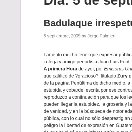
Día:
5 de sep
Badulaque irrespet
5 septiembre, 2009
by
Jorge Palmieri
Lamento mucho tener que expresar pública
colega y amigo periodista Juan Luis Font, 
A primera Hora
de ayer, por
Emisoras Un
que calificó de ?gracioso?, títulado
Zury
p
de la página Penúltima de dicho medio, a 
estúpida y cobarde, escrita por ese contro
reproduzco a continuación para que los le
pueden llegar la estupidez, la grosería y 
de vanidad, y en la búsqueda de notorieda
pública, con lo cual no sólo desprestigian
peligro la libertad de expresión en Guate