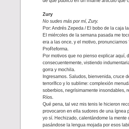
de que publicó en un infame artículo que 
Zury
No sudes más por mí, Zury.
Por: Andrés Zepeda / El bobo de la caja
l
El miércoles de la semana pasada me tocó 
era a las once, y el motivo, pronunciarnos 
ProReforma.
Por motivos que no pienso explicar aquí, d
consecuentemente, vistiendo indumentaria 
gorra y mochila.
Ingresamos. Saludos, bienvenida, cruce de
terrorífico y lo sublime: complexión menu
soberbios, negrísimamente insondables, re
Ríos.
Qué pena, tal vez mis tenis le hicieron re
provocaron en ella sudores de una ígnea pa
yo sí. Hechizado, calentándome la mente c
pasándose la lengua mojada por esos labi