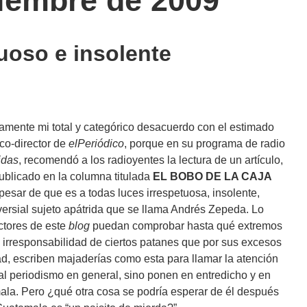
tiembre de 2009
uoso e insolente
mente mi total y categórico desacuerdo con el estimado
co-director de
elPeriódico
, porque en su programa de radio
idas
, recomendó a los radioyentes la lectura de un artículo,
ublicado en la columna titulada
EL BOBO DE LA CAJA
pesar de que es a todas luces irrespetuosa, insolente,
versial sujeto apátrida que se llama Andrés Zepeda. Lo
ctores de este
blog
puedan comprobar hasta qué extremos
la irresponsabilidad de ciertos patanes que por sus excesos
d, escriben majaderías como esta para llamar la atención
 al periodismo en general, sino ponen en entredicho y en
mala. Pero ¿qué otra cosa se podría esperar de él después