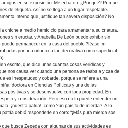
s amigos en su exposición. Me echaron. ¿Por qué? Porque
nes de etiqueta. Así no se llega a un lugar respetable.
amento interno que justifique tan severa disposición? No
a chiche a medio hemiciclo para amamantar a su criatura,
nes sin eructar, y Anabella De León puede exhibir sin
o puedo permanecer en la casa del pueblo ?léase: mi
robadas por una ortodoxia tan decorativa como superficial.
o)
en escrito, que dice unas cuantas cosas verídicas y
que nos causa ver cuando una persona se resbala y cae de
e es irrespetuoso y cobarde, porque se refiere a una
iña, doctora en Ciencias Políticas y una de las
as positivas y se desenvuelve con toda propiedad. En
respeto y consideración. Pero eso no lo puede entender un
mala -¡nuestra patria!- como ?un paisito de mierda?. A lo
u patria debió responderle en coro: “¡Más pura mierda sos
o que busca Zepeda con algunas de sus actividades es