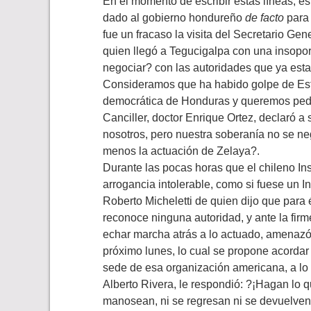
En el momento de escribir estas líneas, e
dado al gobierno hondureño
de facto
para 
fue un fracaso la visita del Secretario Ge
quien llegó a Tegucigalpa con una insopor
negociar? con las autoridades que ya estab
Consideramos que ha habido golpe de Esta
democrática de Honduras y queremos pedir 
Canciller, doctor Enrique Ortez, declaró a
nosotros, pero nuestra soberanía no se ne
menos la actuación de Zelaya?.
Durante las pocas horas que el chileno I
arrogancia intolerable, como si fuese un I
Roberto Micheletti de quien dijo que para
reconoce ninguna autoridad, y ante la fir
echar marcha atrás a lo actuado, amenazó
próximo lunes, lo cual se propone acordar
sede de esa organización americana, a lo 
Alberto Rivera, le respondió: ?¡Hagan lo 
manosean, ni se regresan ni se devuelven?