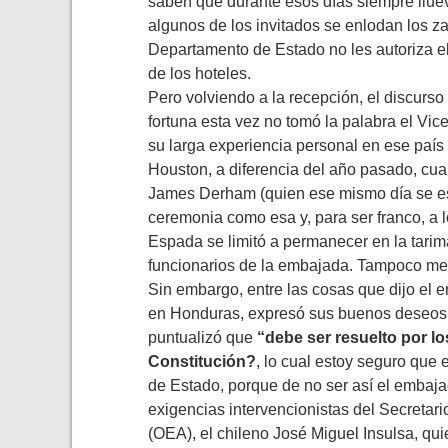
saben que durante esos días siempre llueve
algunos de los invitados se enlodan los z
Departamento de Estado no les autoriza el
de los hoteles.
Pero volviendo a la recepción, el discurso
fortuna esta vez no tomó la palabra el Vic
su larga experiencia personal en ese país
Houston, a diferencia del año pasado, cu
James Derham (quien ese mismo día se est
ceremonia como esa y, para ser franco, a l
Espada se limitó a permanecer en la tari
funcionarios de la embajada. Tampoco me e
Sin embargo, entre las cosas que dijo el e
en Honduras, expresó sus buenos deseos p
puntualizó que
“debe ser resuelto por l
Constitución?
, lo cual estoy seguro que 
de Estado, porque de no ser así el embaja
exigencias intervencionistas del Secretar
(OEA), el chileno José Miguel Insulsa, qui