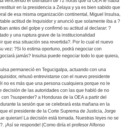
stá venciendo el ultimatum de 72 horas que la OEA le había
restituir en la presidencia a Zelaya y ya es bien sabido que
neral de esa misma organización continental, Miguel Insulsa,
table actitud de Inquisidor y anunció que solamente iba a ?
an antes del golpe y confirmó su actitud al declarar: ?
do y una ruptura grave de la institucionalidad
que esa situación sea revertida?. Por lo cual el nuevo
 su vez: ?Si lo estima oportuno, podrá negociar con
gociará jamás? Insulsa puede negociar todo lo que quiera,
nsulsa permaneció en Tegucigalpa, actuando con una
nquisidor, rehusó entrevistarse con el nuevo presidente
 él no es más que una persona cualquiera porque no le
me decisión de las autoridades con las que habló de no
 con ?suspender? a Honduras de la OEA a partir del
 durante la sesión que se celebrará esta mañana en la
que el presidente de la Corte Suprema de Justicia, Jorge
que quieran! La decisión está tomada. Nuestras leyes no se
. ¡Así se responde! (Como diría el profesor Alfonso