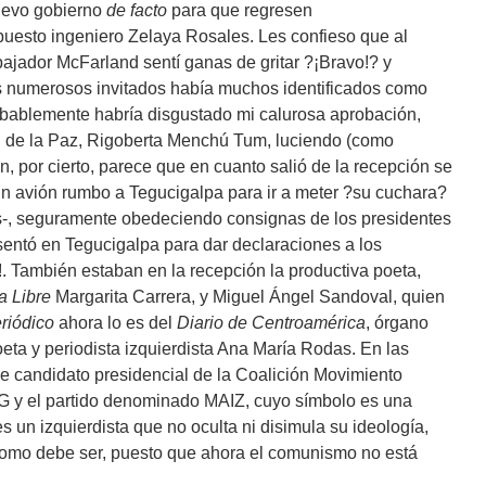
nuevo gobierno
de facto
para que regresen
puesto ingeniero Zelaya Rosales. Les confieso que al
ajador McFarland sentí ganas de gritar ?¡Bravo!? y
os numerosos invitados había muchos identificados como
obablemente habría disgustado mi calurosa aprobación,
l de la Paz, Rigoberta Menchú Tum, luciendo (como
en, por cierto, parece que en cuanto salió de la recepción se
un avión rumbo a Tegucigalpa para ir a meter ?su cuchara?
 es-, seguramente obedeciendo consignas de los presidentes
sentó en Tegucigalpa para dar declaraciones a los
!. También estaban en la recepción la productiva poeta,
a Libre
Margarita Carrera, y Miguel Ángel Sandoval, quien
riódico
ahora lo es del
Diario de Centroamérica
, órgano
 poeta y periodista izquierdista Ana María Rodas. En las
e candidato presidencial de la Coalición Movimiento
G y el partido denominado MAIZ, cuyo símbolo es una
 un izquierdista que no oculta ni disimula su ideología,
, como debe ser, puesto que ahora el comunismo no está