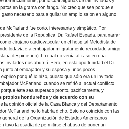
 torrencialmente, por lo cual algunas de las invitadas y
apatos en la grama con fango. No creo que sea porque el
 gasto necesario para alquilar un amplio salón en alguno
 de McFarland fue corto, interesante y simpático. Por
epresidente de la República, Dr. Rafael Espada, para narrar
 como cirujano cardiovascular en el hospital Metodista de
ando todavía era embajador mi gratamente recordado amigo
aba despidiendo). Lo cual no venía al caso en una
os invitados nos aburrió. Pero, en esta oportunidad el Dr.
ma junto al embajador y su esposa y unos pocos
xplico por qué lo hizo, puesto que sólo era un invitado.
mbajador McFarland, cuando se refirió al actual conflicto
orque éste sea superado pronto, pacíficamente, y
os propios hondureños y de acuerdo con su
es la opinión oficial de la Casa Blanca y del Departamento
dor McFarland no lo habría dicho. Esto no coincide con las
io general de la Organización de Estados Americanos
en tuvo la osadía de permitirse el abuso de poner un