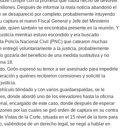
osible cumplir con la promesa que había hecho de devolver
 millones. Después de informar la mala noticia abandonó el
 y se desapareció por completo, probablemente intuyendo
su captura el nuevo Fiscal General y Jefe del Ministerio
ate, quien también se encontraba presente en la reunión. Y
 justicia mientras estuvo escondido y era buscado
 la Policía Nacional Civil (PNC) que catearon muchas
e entregó voluntariamente a la justicia, probablemente
 gozaría del beneficio de una medida sustitutiva y no
ona 18.
do, Girón expresó su temor a ser asesinado para impedirle
ración y quiénes recibieron comisiones y solicitó la
justicia.
ehículo blindado y con varios guardaespaldas, se le
les, donde abordó uno de los elevadores hasta la oficina
enal, encargado de este caso, donde después de esperar
zones por las cuales se giró orden de captura en su contra
e Vistas de la Corte, situada en el 15 nivel de la torre para
ro, valiéndose de un derecho legal, se negó a hablar en