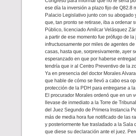
Congreso para informar que no le sería p
ese día la inversión a plazo fijo de Q82.8
Palacio Legislativo junto con su abogado
que, tan pronto se retirase, iba a ordenar 
Público, licenciado Amílcar Velásquez Zár
a partir de ese momento fue prófugo de la
infructuosamente por miles de agentes de
casas, hasta que, sorpresivamente, ayer s
esperanzado en que por haberse entregado
tendría que ir al Centro Preventivo de la z
Ya en presencia del doctor Morales Alvara
que hable de cómo se llevó a cabo esa ope
protección de la PDH para entregarse a la 
El procurador Morales ordenó que en un v
llevase de inmediato a la Torre de Tribuna
del Juez Segundo de Primera Instancia P
más de media hora fue notificado de las ra
y posteriormente fue trasladado a la Sala d
que diese su declaración ante el juez. Pe