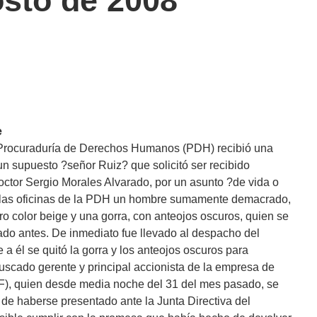
osto de 2008
e
a Procuraduría de Derechos Humanos (PDH) recibió una
un supuesto ?señor Ruiz? que solicitó ser recibido
doctor Sergio Morales Alvarado, por un asunto ?de vida o
a las oficinas de la PDH un hombre sumamente demacrado,
ro color beige y una gorra, con anteojos oscuros, quien se
ado antes. De inmediato fue llevado al despacho del
 a él se quitó la gorra y los anteojos oscuros para
buscado gerente y principal accionista de la empresa de
F), quien desde media noche del 31 del mes pasado, se
s de haberse presentado ante la Junta Directiva del