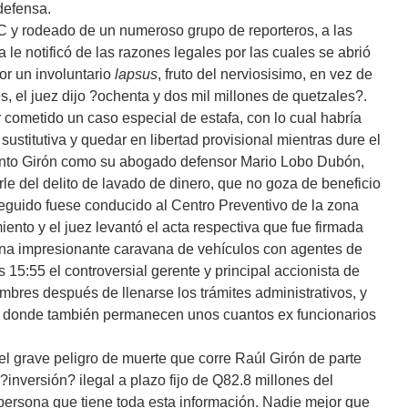
 defensa.
 y rodeado de un numeroso grupo de reporteros, a las
 le notificó de las razones legales por las cuales se abrió
or un involuntario
lapsus
, fruto del nerviosisimo, en vez de
s, el juez dijo ?ochenta y dos mil millones de quetzales?.
cometido un caso especial de estafa, con lo cual habría
ustitutiva y quedar en libertad provisional mientras dure el
nto Girón como su abogado defensor Mario Lobo Dubón,
le del delito de lavado de dinero, que no goza de beneficio
seguido fuese conducido al Centro Preventivo de la zona
iento y el juez levantó el acta respectiva que fue firmada
una impresionante caravana de vehículos con agentes de
s 15:55 el controversial gerente y principal accionista de
bres después de llenarse los trámites administrativos, y
2, donde también permanecen unos cuantos ex funcionarios
el grave peligro de muerte que corre Raúl Girón de parte
inversión? ilegal a plazo fijo de Q82.8 millones del
persona que tiene toda esta información. Nadie mejor que