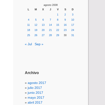
agosto 2008
L
M
X
J
V
S
D
1
2
3
4
5
6
7
8
9
10
11
12
13
14
15
16
17
18
19
20
21
22
23
24
25
26
27
28
29
30
31
« Jul
Sep »
Archivo
agosto 2017
julio 2017
junio 2017
mayo 2017
abril 2017