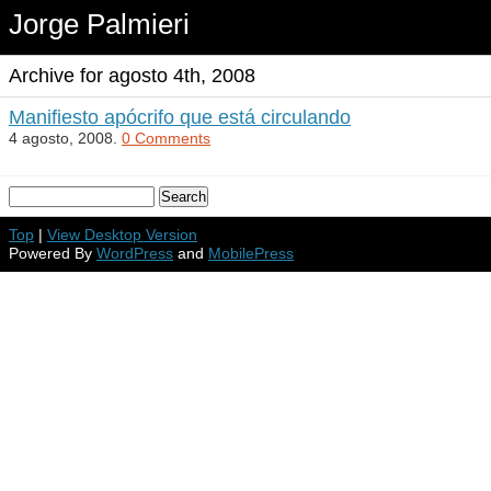
Jorge Palmieri
Archive for agosto 4th, 2008
Manifiesto apócrifo que está circulando
4 agosto, 2008.
0 Comments
Top
|
View Desktop Version
Powered By
WordPress
and
MobilePress