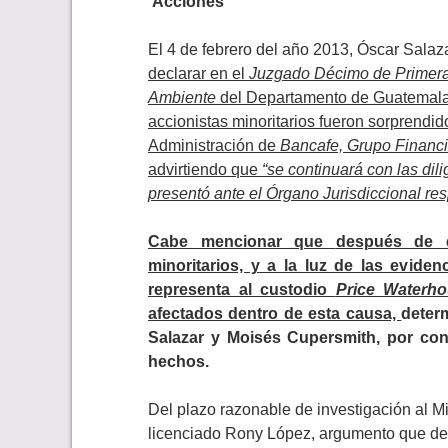
Acciones
El 4 de febrero del año 2013, Óscar Sala
declarar en el
Juzgado Décimo de Primera I
Ambiente
del Departamento de Guatemala
accionistas minoritarios fueron sorprendi
Administración de
Bancafe, Grupo Financi
advirtiendo que
“
se continuará con las dil
presentó ante el Órgano Jurisdiccional res
Cabe mencionar que
después de e
minoritarios, y a la luz de las evide
representa al custodio
Price Waterh
afectados dentro de esta causa,
deter
Salazar y Moisés Cupersmith, por con
hechos.
Del plazo razonable de investigación al Mi
licenciado Rony López, argumento que de 