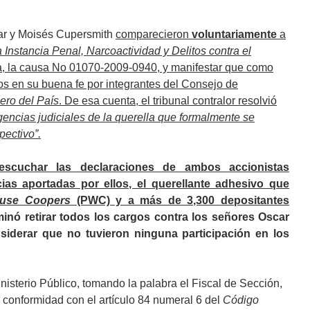
zar y Moisés Cupersmith
comparecieron
voluntariamente
a
nstancia Penal, Narcoactividad y Delitos contra el
, la causa No 01070-2009-0940, y manifestar que como
dos en su buena fe por integrantes del Consejo de
ero del País
. De esa cuenta, el tribunal contralor resolvió
igencias judiciales de la querella que formalmente se
pectivo”.
scuchar las declaraciones de ambos accionistas
ncias aportadas por ellos,
el querellante adhesivo que
ouse Coopers
(PWC) y a más de 3,300 depositantes
minó retirar todos los cargos contra los señores Oscar
siderar que no tuvieron ninguna participación en los
nisterio Público, tomando la palabra el Fiscal de Sección,
conformidad con el artículo 84 numeral 6 del
Código