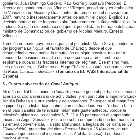
gobierno, Juan Domingo Cordero, Raúl Gorrín y Gustavo Perdomo. El
director designado por ellos, Vladimir Villegas, periodista y ex embajador
de Venezuela en México y Brasil antes de romper con el chavismo en
2007, renunció inesperadamente antes de asumir el cargo. Explicó su
decisión porque no se le garantizaba “autonomía en la línea editorial” de la
cadena. Se da la circunstancia de que el periodista es hermano del actual
ministro de Comunicación del gobierno de Nicolás Maduro, Ernesto
Villegas.
También en mayo cayó en desgracia el periodista Mario Silva, conductor
del programa
La Hojilla
, el favorito de Chávez y desde el que
desacreditaba cada noche la reputación de algún opositor, tras dar a
conocer la oposición un audio en le que contaba a un miembro del
espiomaje cubano las fracturas internas del régimen. Ese mismo mes,
seis años antes, el Gobierno de Hugo Chávez clausuró las trasmisiones
de
Radio Caracas Televisión
. (
Tomado de EL PAIS Internacional de
España)
3.- Cuarto aniversario de
Canal Antigua
Mi más cordial felicitación a
Canal Antigua
en general por haber celebrado
ayer su cuatro aniversario de actividades, y en particular al ingeniero Erick
Archila Dehesa y a sus socios y colaboradores. En especial al magnífico
equipo de periodistas bajo la dirección de Juan Luis Font. Ya hacía falta
en el país canales de televisión netamente guatemaltecos, porque la
televisión abierta de los canales 3, 7, 11 y 13 pertenecen al empresario
mexicano Ángel González y está de sobra comprobado que los maneja a
su entera conveniencia. Ha sido afortunada la llegada de los canales 39
(
Guatevisión
), propiedad del diario
Prensa Libre
) y 23 (
Antigua,
de una
sociedad que preside el ingeniero Erick Archila Dehesa). Les deseo
muchos éxitos.