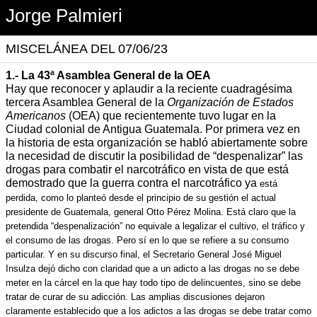
Jorge Palmieri
MISCELÁNEA DEL 07/06/23
1.- La 43ª Asamblea General de la OEA
Hay que reconocer y aplaudir a la reciente cuadragésima
tercera Asamblea General de la
Organización de Estados
Americanos
(OEA) que recientemente tuvo lugar en la
Ciudad colonial de Antigua Guatemala. Por primera vez en
la historia de esta organización se habló abiertamente sobre
la necesidad de discutir la posibilidad de “despenalizar” las
drogas para combatir el narcotráfico en vista de que está
demostrado que la guerra contra el narcotráfico ya
está
perdida,
como lo planteó desde el principio de su gestión el actual
presidente de Guatemala, general Otto Pérez Molina. Está claro que la
pretendida “despenalización” no equivale a legalizar el cultivo, el tráfico y
el consumo de las drogas. Pero sí en lo que se refiere a su consumo
particular. Y en su discurso final, el Secretario General José Miguel
Insulza dejó dicho con claridad que
a un adicto a las drogas
no se debe
meter en la cárcel en la que hay todo tipo de delincuentes, sino se debe
tratar de curar de su adicción. Las amplias discusiones dejaron
claramente establecido que
a los adictos a las drogas
se debe tratar como