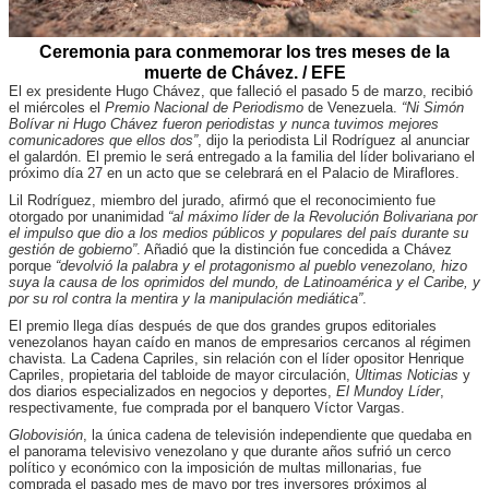
Ceremonia para conmemorar los tres meses de la
muerte de Chávez. / EFE
El ex presidente Hugo Chávez, que falleció el pasado 5 de marzo, recibió
el miércoles el
Premio Nacional de Periodismo
de Venezuela.
“Ni Simón
Bolívar ni Hugo Chávez fueron periodistas y nunca tuvimos mejores
comunicadores que ellos dos”
, dijo la periodista Lil Rodríguez al anunciar
el galardón. El premio le será entregado a la familia del líder bolivariano el
próximo día 27 en un acto que se celebrará en el Palacio de Miraflores.
Lil Rodríguez, miembro del jurado, afirmó que el reconocimiento fue
otorgado por unanimidad
“al máximo líder de la Revolución Bolivariana por
el impulso que dio a los medios públicos y populares del país durante su
gestión de gobierno”
. Añadió que la distinción fue concedida a Chávez
porque
“devolvió la palabra y el protagonismo al pueblo venezolano, hizo
suya la causa de los oprimidos del mundo, de Latinoamérica y el Caribe, y
por su rol contra la mentira y la manipulación mediática”
.
El premio llega días después de que dos grandes grupos editoriales
venezolanos hayan caído en manos de empresarios cercanos al régimen
chavista. La Cadena Capriles, sin relación con el líder opositor Henrique
Capriles, propietaria del tabloide de mayor circulación,
Últimas Noticias
y
dos diarios especializados en negocios y deportes,
El Mundo
y
Líder
,
respectivamente, fue comprada por el banquero Víctor Vargas.
Globovisión
, la única cadena de televisión independiente que quedaba en
el panorama televisivo venezolano y que durante años sufrió un cerco
político y económico con la imposición de multas millonarias, fue
comprada el pasado mes de mayo por tres inversores próximos al