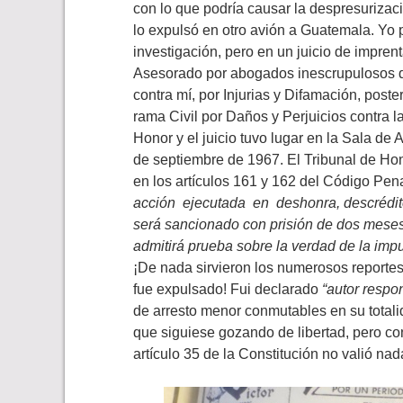
con lo que podría causar la despresurizaci
lo expulsó en otro avión a Guatemala. Yo 
investigación, pero en un juicio de imprent
Asesorado por abogados inescrupulosos que
contra mí, por Injurias y Difamación, post
rama Civil por Daños y Perjuicios contra 
Honor y el juicio tuvo lugar en la Sala de
de septiembre de 1967. El Tribunal de Ho
en los artículos 161 y 162 del Código Pena
acción ejecutada en deshonra, descrédit
será sancionado con prisión de dos meses
admitirá prueba sobre la verdad de la impu
¡De nada sirvieron los numerosos reportes 
fue expulsado! Fui declarado
“autor respon
de arresto menor conmutables en su totali
que siguiese gozando de libertad, pero con
artículo 35 de la Constitución no valió nad