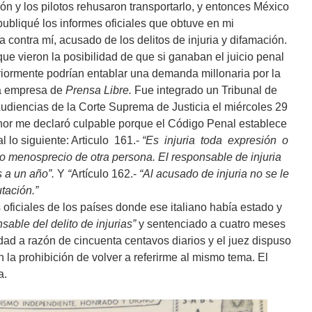
ón y los pilotos rehusaron transportarlo, y entonces México
publiqué los informes oficiales que obtuve en mi
a contra mí, acusado de los delitos de injuria y difamación.
 vieron la posibilidad de que si ganaban el juicio penal
eriormente podrían entablar una demanda millonaria por la
la empresa de
Prensa Libre.
Fue integrado un Tribunal de
 Audiencias de la Corte Suprema de Justicia el miércoles 29
nor me declaró culpable porque el Código Penal establece
l lo siguiente: Articulo 161.-
“Es injuria toda expresión o
o menosprecio de otra persona.
El responsable de injuria
 a un año”.
Y
“
Artículo 162.-
“Al acusado de injuria no se le
tación.”
oficiales de los países donde ese italiano había estado y
sable del delito de injurias”
y sentenciado a cuatro meses
dad a razón de cincuenta centavos diarios y el juez dispuso
 la prohibición de volver a referirme al mismo tema. El
a.