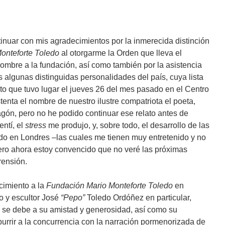
tinuar con mis agradecimientos por la inmerecida distinción
onteforte Toledo
al otorgarme la Orden que lleva el
nombre a la fundación, así como también por la asistencia
 algunas distinguidas personalidades del país, cuya lista
acto que tuvo lugar el jueves 26 del mes pasado en el Centro
enta el nombre de nuestro ilustre compatriota el poeta,
ragón, pero no he podido continuar ese relato antes de
ntí, el
stress
me produjo, y, sobre todo, el desarrollo de las
o en Londres –las cuales me tienen muy entretenido y no
, pero ahora estoy convencido que no veré las próximas
rensión.
cimiento a la
Fundación Mario Monteforte Toledo
en
o y escultor José
“Pepo”
Toledo Ordóñez en particular,
 se debe a su amistad y generosidad, así como su
burrir a la concurrencia con la narración pormenorizada de