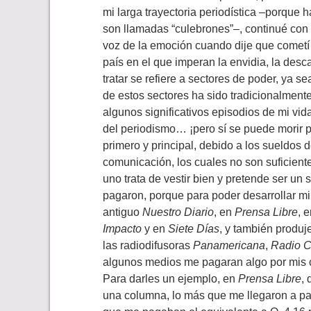
mi larga trayectoria periodística –porque
son llamadas “culebrones”–, continué con
voz de la emoción cuando dije que cometí 
país en el que imperan la envidia, la desca
tratar se refiere a sectores de poder, ya se
de estos sectores ha sido tradicionalmen
algunos significativos episodios de mi vi
del periodismo… ¡pero sí se puede morir p
primero y principal, debido a los sueldos
comunicación, los cuales no son suficien
uno trata de vestir bien y pretende ser un 
pagaron, porque para poder desarrollar mi v
antiguo
Nuestro Diario
, en
Prensa Libre
, 
Impacto
y en
Siete Días
, y también produ
las radiodifusoras
Panamericana
,
Radio C
algunos medios me pagaran algo por mis c
Para darles un ejemplo, en
Prensa Libre
,
una columna, lo más que me llegaron a p