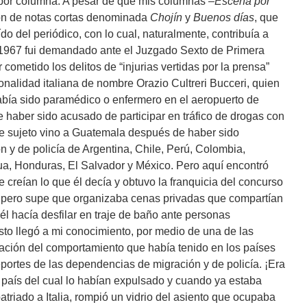
 por columna. A pesar de que mis columnas
–Escena por
ión de notas cortas denominada
Chojín
y
Buenos días
, que
o del periódico, con lo cual, naturalmente, contribuía a
n 1967 fui demandado ante el Juzgado Sexto de Primera
cometido los delitos de “injurias vertidas por la prensa”
onalidad italiana de nombre Orazio Cultreri Bucceri, quien
abía sido paramédico o enfermero en el aeropuerto de
haber sido acusado de participar en tráfico de drogas con
e sujeto vino a Guatemala después de haber sido
n y de policía de Argentina, Chile, Perú, Colombia,
a, Honduras, El Salvador y México. Pero aquí encontró
reían lo que él decía y obtuvo la franquicia del concurso
, pero supe que organizaba cenas privadas que compartían
él hacía desfilar en traje de baño ante personas
o llegó a mi conocimiento, por medio de una de las
ación del comportamiento que había tenido en los países
eportes de las dependencias de migración y de policía. ¡Era
o país del cual lo habían expulsado y cuando ya estaba
atriado a Italia, rompió un vidrio del asiento que ocupaba