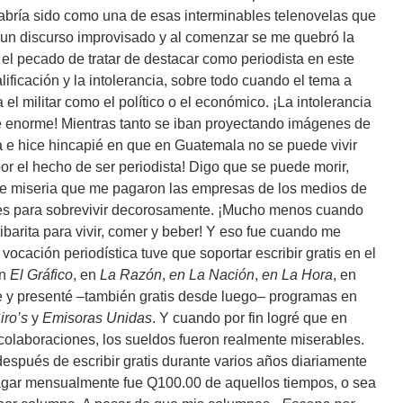
 habría sido como una de esas interminables telenovelas que
 un discurso improvisado y al comenzar se me quebró la
el pecado de tratar de destacar como periodista en este
lificación y la intolerancia, sobre todo cuando el tema a
a el militar como el político o el económico. ¡La intolerancia
te enorme! Mientras tanto se iban proyectando imágenes de
da e hice hincapié en que en Guatemala no se puede vivir
or el hecho de ser periodista! Digo que se puede morir,
 de miseria que me pagaron las empresas de los medios de
tes para sobrevivir decorosamente. ¡Mucho menos cuando
sibarita para vivir, comer y beber! Y eso fue cuando me
ocación periodística tuve que soportar escribir gratis en el
en
El Gráfico
, en
La Razón
,
en La Nación
,
en La Hora
, en
je y presenté –también gratis desde luego– programas en
iro’s
y
Emisoras Unidas
. Y cuando por fin logré que en
olaboraciones, los sueldos fueron realmente miserables.
 después de escribir gratis durante varios años diariamente
agar mensualmente fue Q100.00 de aquellos tiempos, o sea