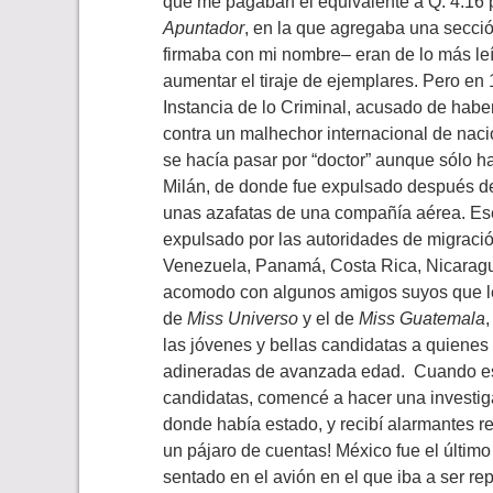
que me pagaban el equivalente a Q. 4.16
Apuntador
, en la que agregaba una secc
firmaba con mi nombre– eran de lo más leíd
aumentar el tiraje de ejemplares. Pero e
Instancia de lo Criminal, acusado de haber 
contra un malhechor internacional de naci
se hacía pasar por “doctor” aunque sólo h
Milán, de donde fue expulsado después de 
unas azafatas de una compañía aérea. Es
expulsado por las autoridades de migració
Venezuela, Panamá, Costa Rica, Nicaragu
acomodo con algunos amigos suyos que le c
de
Miss Universo
y el de
Miss Guatemala
las jóvenes y bellas candidatas a quienes 
adineradas de avanzada edad. Cuando est
candidatas, comencé a hacer una investig
donde había estado, y recibí alarmantes r
un pájaro de cuentas! México fue el últim
sentado en el avión en el que iba a ser rep