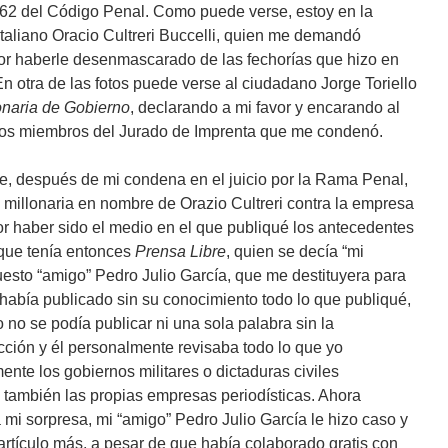
162 del Código Penal. Como puede verse, estoy en la
italiano Oracio Cultreri Buccelli, quien me demandó
 haberle desenmascarado de las fechorías que hizo en
n otra de las fotos puede verse al ciudadano Jorge Toriello
onaria de Gobierno
, declarando a mi favor y encarando al
n los miembros del Jurado de Imprenta que me condenó.
e, después de mi condena en el juicio por la Rama Penal,
illonaria en nombre de Orazio Cultreri contra la empresa
or haber sido el medio en el que publiqué los antecedentes
 que tenía entonces
Prensa Libre
, quien se decía “mi
puesto “amigo” Pedro Julio García, que me destituyera para
había publicado sin su conocimiento todo lo que publiqué,
no se podía publicar ni una sola palabra sin la
dacción y él personalmente revisaba todo lo que yo
nte los gobiernos militares o dictaduras civiles
n también las propias empresas periodísticas. Ahora
i sorpresa, mi “amigo” Pedro Julio García le hizo caso y
artículo más, a pesar de que había colaborado gratis con