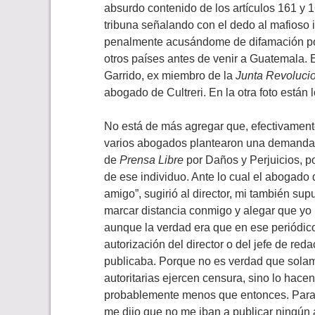
absurdo contenido de los artículos 161 y 
tribuna señalando con el dedo al mafioso 
penalmente acusándome de difamación por
otros países antes de venir a Guatemala. E
Garrido, ex miembro de la
Junta Revoluci
abogado de Cultreri. En la otra foto está
No está de más agregar que, efectivament
varios abogados plantearon una demanda m
de
Prensa Libre
por Daños y Perjuicios, p
de ese individuo. Ante lo cual el abogado
amigo”, sugirió al director, mi también su
marcar distancia conmigo y alegar que yo 
aunque la verdad era que en ese periódico 
autorización del director o del jefe de re
publicaba. Porque no es verdad que solame
autoritarias ejercen censura, sino lo hace
probablemente menos que entonces. Para m
me dijo que no me iban a publicar ningún 