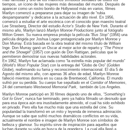
tiempos, un ícono de las mujeres más deseadas del mundo. Después de
aparecer como un rostro bonito de Hollywood más en varios, filmes
Marilyn comenzó a prepararse para dejar su imagen de “rubia
despampanante” y dedicarse a la actuación de alto nivel. En 1956,
comenzó a estudiar el arte escénica con el conocido gran maestro teatral
Lee Strasberg, Director del estudio
Actor’s Studio
de New York. Durante el
mismo año, Marilyn lanzó
Marilyn Monroe Productions
junto al fotógrafo
Milton Green. Su nueva empresa produjo la película
“Bus Stop”
(1956) una
película dirigida por Joshua Logan protagonizada por Marilyn Monroe y
Don Murray. Está basada en la obra teatral del mismo título de William
Inge. Don Murray ganó un Oscar al mejor actor de reparto y
“The Prince
and the Showgirl”
(1957) con guión de Don Rattigan, películas que le
permitieron demostrar sus nuevas habilidades actorales.
En 1962, Marilyn fue aclamada como “la estrella más popular del mundo”
(
World’s Most Popular Star
) con la entrega del “Globo de Oro” (
Golden
Globe
), reafirmando su fama y reconocimiento internacional. El día 5 de
Agosto del mismo año, con apenas 36 años de edad, Marilyn Monroe
falleció mientras dormía en su casa de Brentwood, California. El mundo
sufrió por su perdida. Su cuerpo fue sepultado en el
Corridor of Memories
,
24 del cementario
Westwood Memorial Park
,
también de Los Angeles.
Marilyn Monroe participó en 30 filmes dejando uno de ellos,
“Something’s
Got to Give”
, nunca fue terminado, pero ya había filmado un desnudo que
para esa época aún era inusitadamente atrevido, el cual ha sido exhibido
en privado. Pero ella fue mucho más que una estrella del cine. Su
popularidad la transformó en un mito y leyenda de inmensa admiración.
Aunque se sabe que sufrió muchos dramáticos conflictos en su vida,
actualmente el nombre e imagen de Marilyn Monroe son símbolos de
belleza y glamour. Su espíritu sirve de inspiración para aquellos que
luchan durante su vida en busca de la grandeza. La cual ella llegó a