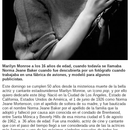
Marilyn Monroe a los 16 años de edad, cuando todavía se llamaba
Norma Jeane Baker cuando fue descubierta por un fotógrafo cuando
trabajaba en una fábrica de aviones, y modeló para algunos
publicistas.
Este domingo se cumplen 50 años desde la misteriosa muerte de la bella
actriz y cantante estadounidense Marilyn Monroe, un ícono
pop
, y por ello
quiero dedicarle este
blog
. Nació en la Ciudad de Los Ángeles, Estado de
California, Estados Unidos de América, el 1 de junio de 1926 como Norma
Jeane Mortenson, con el apellido de soltera de su madre, y fue bautizada
con el nombre Norma Jeane Baker por el apellido de la familia que la
adoptó y falleció por causa aún conocida en el condado de Brentwood,
entre Santa Mónica y Beverly Hills de esa misma ciudad el 5 de agosto
de 1962, a 36 años de edad. Fue una modelo, actriz de cine y cantante
que con el paso del tiempo llegó a ser considerada una de las la actrices
más famosas y uno de los máximos símbolos sexuales de todos los