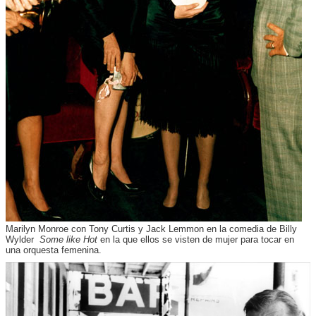
Marilyn Monroe con Tony Curtis y Jack Lemmon en la comedia de Billy
Wylder
Some like Hot
en la que ellos se visten de mujer para tocar en
una orquesta femenina.