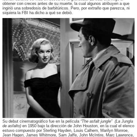
obtener con creces antes de su muerte, la cual algunos atribuyen a que
ingirió una sobredosis de barbitúricos. Pero, por extraño que parezca, ni
siquiera la FBI ha dicho a qué se debió.
Su debut cinematográfico fue en la película
“The asfalt jungle”
(La Jungla
de asfalto)
en 1950 bajo la dirección de John Houston, en la cual el elenco
estuvo compuesto por Sterling Hayden, Louis Calhern, Marilyn Monroe,
Jean Hagen, James Whitmore, Sam Jaffe, John McIntire, Marc Lawrence,