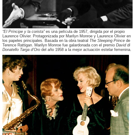
“El Príncipe y la corista”
es una película de 1957, dirigida por el propio
Laurence Olivier. Protagonizada por Marilyn Monroe y Laurence Olivier en
los papeles principales. Basada en la obra teatral
The Sleeping Prince
de
Terence Rattigan. Marilyn Monroe fue galardonada con el premio
David di
Donatello Targa d’Oro
del año 1958 a la mejor actuación estelar femenina.