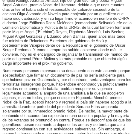
empleó Rodrigo Asturias Amado, hijo del gran escritor y poeta Miguel
Ángel Asturias, premio Nobel de Literatura, debido a que unos cuantos
días antes él había sido el responsable del cobarde secuestro de la
anciana Olga Alvarado de Novella para canjearla por un guerrillero que
había sido capturado, y en su lugar firmó el acuerdo en nombre de ORPA
el doctor Jorge Edilberto Rosal Meléndez (comandante Belisario) jefe de la
Comisión Diplomática y Política de la URNG, de la cual también formaron
parte Miguel Angel (“El chino”) Reyes, Rigoberta Menchú, Luis Becker,
Miguel Ángel González y Eduardo Stein Barillas, quien años más tarde
fue ministro de Relaciones Exteriores del gobierno de Arzú y
posteriormente Vicepresidente de la República en el gobierno de Óscar
Berger Perdomo. Y como siempre ha sabido colocarse donde más le
conviene, hoy es el encargado de organizar la transmisión del mando de
parte del general Pérez Molina y lo más probable es que obtendrá algún
cargo importante en el próximo gobierno.
Numerosas personas expresaron su desacuerdo con este acuerdo porque
sospechaban que firmar un documento de paz no sería suficiente para
que hubiese paz en Guatemala y, por el contrario, sería ventajoso para los
terroristas insurgentes porque, habiéndose encontrado ya prácticamente
vencidos en el campo de batalla, podrían recuperar su vigencia
legalmente actuando al amparo de una amnistía a la que se acogieron
algunos, mas no todos, porque ni siquiera Rigoberta Menchú, premio
Nobel de la Paz, aceptó hacerlo y regresó al país sin haberse acogido a la
amnistía durante el período del presidente Serrano Elías amparada
solamente por su inmerecido premio Nobel. De hecho, la mayor parte del
contenido del acuerdo fue expuesto en una consulta popular y la mayoría
de los votantes se pronunció en contra. Porque se desconfiaba de que los
guerrilleros fuesen realmente a deponer las armas y se temía que a su
regreso continuarían con sus actividades subversivas. Sin embargo, el
tiempo ha transcurrido y aunque murieron tantos luchando por sus ideales