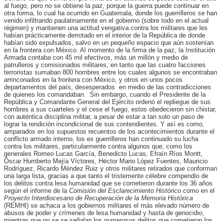
al fuego, pero no se obtiene la paz, porque la guerra puede continuar en
otra forma, lo cual ha ocurrido en Guatemala, donde los guerrilleros se han
venido infiltrando paulatinamente en el gobierno (sobre todo en el actual
régimen) y mantienen una actitud vengativa contra los militares que les
habían prácticamente derrotado en el interior de la República de donde
habían sido expulsados, salvo en un pequeño espacio que aún sostenían
en la frontera con México. Al momento de la firma de la paz, la Institución
Armada contaba con 45 mil efectivos, más un millón y medio de
patrulleros y comisionados militares, en tanto que las cuatro facciones
terroristas sumaban 800 hombres entre los cuales algunos se encontraban
arrinconados en la frontera con México, y otros en unos pocos
departamentos del país, desesperados en medio de las contradicciones
de quienes los comandaban. Sin embargo, cuando el Presidente de la
República y Comandante General del Ejército ordenó el repliegue de sus
hombres a sus cuarteles y el cese el fuego, estos obedecieron sin chistar,
con auténtica disciplina militar, a pesar de estar a tan solo un paso de
lograr la rendición incondicional de sus contendientes. Y así es como,
amparados en los supuestos recuentos de los acontecimientos durante el
conflicto armado interno, los ex guerrilleros han continuado su lucha
contra los militares, particularmente contra algunos que, como los
generales Romeo Lucas García, Benedicto Lucas, Efraín Ríos Montt,
Óscar Humberto Mejía Víctores, Héctor Mario López Fuentes, Mauricio
Rodríguez, Ricardo Méndez Ruiz y otros militares retirados que conforman
una larga lista, gracias a que tanto el tristemente célebre compendio de
los delitos contra lesa humanidad que se cometieron durante los 36 años
según el informe de la
Comisión del Esclarecimiento Histórico
como en el
Proyecto Interdiocesano de Recuperación de la Memoria Histórica
(REMHI) se achaca a los gobiernos militares el más elevado número de
abusos de poder y crímenes de lesa humanidad y hasta de genocidio,
mientras que no se se señalan los numerosos delitos que cometieron los