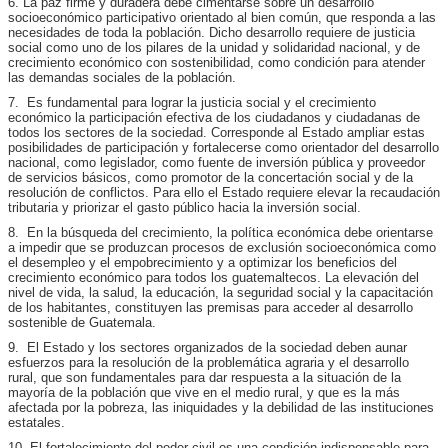
6. La paz firme y duradera debe cimentarse sobre un desarrollo
socioeconómico participativo orientado al bien común, que responda a las
necesidades de toda la población. Dicho desarrollo requiere de justicia
social como uno de los pilares de la unidad y solidaridad nacional, y de
crecimiento económico con sostenibilidad, como condición para atender
las demandas sociales de la población.
7. Es fundamental para lograr la justicia social y el crecimiento
económico la participación efectiva de los ciudadanos y ciudadanas de
todos los sectores de la sociedad. Corresponde al Estado ampliar estas
posibilidades de participación y fortalecerse como orientador del desarrollo
nacional, como legislador, como fuente de inversión pública y proveedor
de servicios básicos, como promotor de la concertación social y de la
resolución de conflictos. Para ello el Estado requiere elevar la recaudación
tributaria y priorizar el gasto público hacia la inversión social.
8. En la búsqueda del crecimiento, la política económica debe orientarse
a impedir que se produzcan procesos de exclusión socioeconómica como
el desempleo y el empobrecimiento y a optimizar los beneficios del
crecimiento económico para todos los guatemaltecos. La elevación del
nivel de vida, la salud, la educación, la seguridad social y la capacitación
de los habitantes, constituyen las premisas para acceder al desarrollo
sostenible de Guatemala.
9. El Estado y los sectores organizados de la sociedad deben aunar
esfuerzos para la resolución de la problemática agraria y el desarrollo
rural, que son fundamentales para dar respuesta a la situación de la
mayoría de la población que vive en el medio rural, y que es la más
afectada por la pobreza, las iniquidades y la debilidad de las instituciones
estatales.
10. El fortalecimiento del poder civil es una condición indispensable para