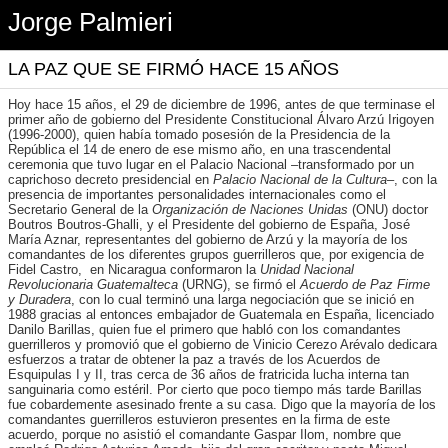
Jorge Palmieri
LA PAZ QUE SE FIRMÓ HACE 15 AÑOS
Hoy hace 15 años, el 29 de diciembre de 1996, antes de que terminase el
primer año de gobierno del Presidente Constitucional Álvaro Arzú Irigoyen
(1996-2000), quien había tomado posesión de la Presidencia de la
República el 14 de enero de ese mismo año, en una trascendental
ceremonia que tuvo lugar en el Palacio Nacional –transformado por un
caprichoso decreto presidencial en
Palacio Nacional de la Cultura
–, con la
presencia de importantes personalidades internacionales como el
Secretario General de la
Organización de Naciones Unidas
(ONU) doctor
Boutros Boutros-Ghalli, y el Presidente del gobierno de España, José
María Aznar, representantes del gobierno de Arzú y la mayoría de los
comandantes de los diferentes grupos guerrilleros que, por exigencia de
Fidel Castro, en Nicaragua conformaron la
Unidad Nacional
Revolucionaria Guatemalteca
(URNG), se firmó el
Acuerdo de Paz Firme
y Duradera
, con lo cual terminó una larga negociación que se inició en
1988 gracias al entonces embajador de Guatemala en España, licenciado
Danilo Barillas, quien fue el primero que habló con los comandantes
guerrilleros y promovió que el gobierno de Vinicio Cerezo Arévalo dedicara
esfuerzos a tratar de obtener la paz a través de los Acuerdos de
Esquipulas I y II, tras cerca de 36 años de fratricida lucha interna tan
sanguinaria como estéril. Por cierto que poco tiempo más tarde Barillas
fue cobardemente asesinado frente a su casa. Digo que la mayoría de los
comandantes guerrilleros estuvieron presentes en la firma de este
acuerdo, porque no asistió el comandante Gaspar Ilom, nombre que