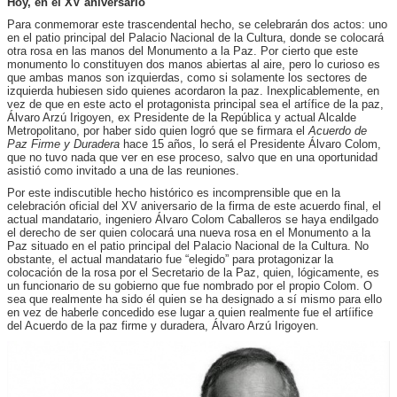
Hoy, en el XV aniversario
Para conmemorar este trascendental hecho, se celebrarán dos actos: uno
en el patio principal del Palacio Nacional de la Cultura, donde se colocará
otra rosa en las manos del Monumento a la Paz. Por cierto que este
monumento lo constituyen dos manos abiertas al aire, pero lo curioso es
que ambas manos son izquierdas, como si solamente los sectores de
izquierda hubiesen sido quienes acordaron la paz. Inexplicablemente, en
vez de que en este acto el protagonista principal sea el artífice de la paz,
Álvaro Arzú Irigoyen, ex Presidente de la República y actual Alcalde
Metropolitano, por haber sido quien logró que se firmara el
Acuerdo de
Paz Firme y Duradera
hace 15 años, lo será el Presidente Álvaro Colom,
que no tuvo nada que ver en ese proceso, salvo que en una oportunidad
asistió como invitado a una de las reuniones.
Por este indiscutible hecho histórico es incomprensible que en la
celebración oficial del XV aniversario de la firma de este acuerdo final, el
actual mandatario, ingeniero Álvaro Colom Caballeros se haya endilgado
el derecho de ser quien colocará una nueva rosa en el Monumento a la
Paz situado en el patio principal del Palacio Nacional de la Cultura. No
obstante, el actual mandatario fue “elegido” para protagonizar la
colocación de la rosa por el Secretario de la Paz, quien, lógicamente, es
un funcionario de su gobierno que fue nombrado por el propio Colom. O
sea que realmente ha sido él quien se ha designado a sí mismo para ello
en vez de haberle concedido ese lugar a quien realmente fue el artíifice
del Acuerdo de la paz firme y duradera, Álvaro Arzú Irigoyen.