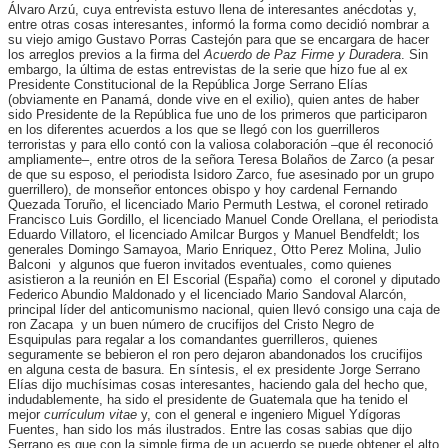
Álvaro Arzú, cuya entrevista estuvo llena de interesantes anécdotas y,
entre otras cosas interesantes, informó la forma como decidió nombrar a
su viejo amigo Gustavo Porras Castejón para que se encargara de hacer
los arreglos previos a la firma del
Acuerdo de Paz Firme y Duradera
. Sin
embargo, la última de estas entrevistas de la serie que hizo fue al ex
Presidente Constitucional de la República Jorge Serrano Elías
(obviamente en Panamá, donde vive en el exilio), quien antes de haber
sido Presidente de la República fue uno de los primeros que participaron
en los diferentes acuerdos a los que se llegó con los guerrilleros
terroristas y para ello contó con la valiosa colaboración –que él reconoció
ampliamente–, entre otros de la señora Teresa Bolaños de Zarco (a pesar
de que su esposo, el periodista Isidoro Zarco, fue asesinado por un grupo
guerrillero), de monseñor entonces obispo y hoy cardenal Fernando
Quezada Toruño, el licenciado Mario Permuth Lestwa, el coronel retirado
Francisco Luis Gordillo, el licenciado Manuel Conde Orellana, el periodista
Eduardo Villatoro, el licenciado Amilcar Burgos y Manuel Bendfeldt; los
generales Domingo Samayoa, Mario Enriquez, Otto Perez Molina, Julio
Balconi y algunos que fueron invitados eventuales, como quienes
asistieron a la reunión en El Escorial (España) como el coronel y diputado
Federico Abundio Maldonado y el licenciado Mario Sandoval Alarcón,
principal líder del anticomunismo nacional, quien llevó consigo una caja de
ron Zacapa y un buen número de crucifijos del Cristo Negro de
Esquipulas para regalar a los comandantes guerrilleros, quienes
seguramente se bebieron el ron pero dejaron abandonados los crucifijos
en alguna cesta de basura. En síntesis, el ex presidente Jorge Serrano
Elías dijo muchísimas cosas interesantes, haciendo gala del hecho que,
indudablemente, ha sido el presidente de Guatemala que ha tenido el
mejor
currículum vitae
y, con el general e ingeniero Miguel Ydígoras
Fuentes, han sido los más ilustrados. Entre las cosas sabias que dijo
Serrano es que con la simple firma de un acuerdo se puede obtener el alto