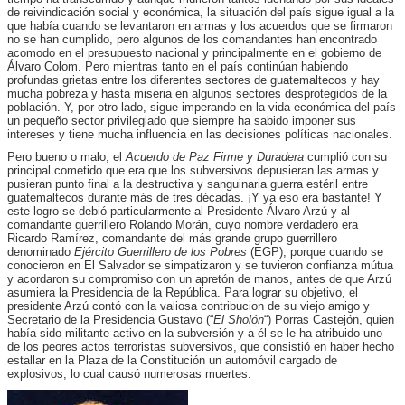
de reivindicación social y económica, la situación del país sigue igual a la
que había cuando se levantaron en armas y los acuerdos que se firmaron
no se han cumplido, pero algunos de los comandantes han encontrado
acomodo en el presupuesto nacional y principalmente en el gobierno de
Álvaro Colom. Pero mientras tanto en el país continúan habiendo
profundas grietas entre los diferentes sectores de guatemaltecos y hay
mucha pobreza y hasta miseria en algunos sectores desprotegidos de la
población. Y, por otro lado, sigue imperando en la vida económica del país
un pequeño sector privilegiado que siempre ha sabido imponer sus
intereses y tiene mucha influencia en las decisiones políticas nacionales.
Pero bueno o malo, el
Acuerdo de Paz Firme y Duradera
cumplió con su
principal cometido que era que los subversivos depusieran las armas y
pusieran punto final a la destructiva y sanguinaria guerra estéril entre
guatemaltecos durante más de tres décadas. ¡Y ya eso era bastante! Y
este logro se debió particularmente al Presidente Álvaro Arzú y al
comandante guerrillero Rolando Morán, cuyo nombre verdadero era
Ricardo Ramírez, comandante del más grande grupo guerrillero
denominado
Ejército Guerrillero de los Pobres
(EGP), porque cuando se
conocieron en El Salvador se simpatizaron y se tuvieron confianza mútua
y acordaron su compromiso con un apretón de manos, antes de que Arzú
asumiera la Presidencia de la República. Para lograr su objetivo, el
presidente Arzú contó con la valiosa contribucion de su viejo amigo y
Secretario de la Presidencia Gustavo (“
El Sholón
“) Porras Castejón, quien
había sido militante activo en la subversión y a él se le ha atribuido uno
de los peores actos terroristas subversivos, que consistió en haber hecho
estallar en la Plaza de la Constitución un automóvil cargado de
explosivos, lo cual causó numerosas muertes.