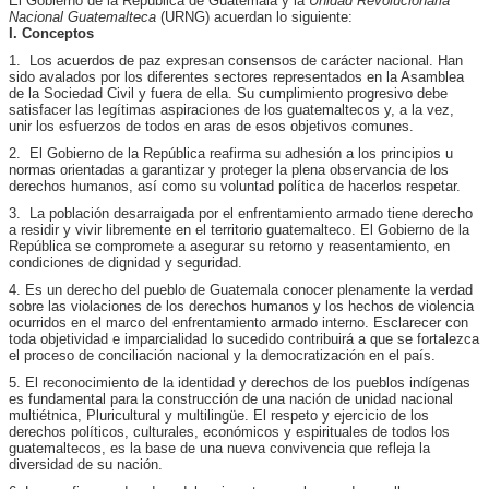
El Gobierno de la República de Guatemala y la
Unidad Revolucionaria
Nacional Guatemalteca
(URNG) acuerdan lo siguiente:
I. Conceptos
1. Los acuerdos de paz expresan consensos de carácter nacional. Han
sido avalados por los diferentes sectores representados en la Asamblea
de la Sociedad Civil y fuera de ella. Su cumplimiento progresivo debe
satisfacer las legítimas aspiraciones de los guatemaltecos y, a la vez,
unir los esfuerzos de todos en aras de esos objetivos comunes.
2. El Gobierno de la República reafirma su adhesión a los principios u
normas orientadas a garantizar y proteger la plena observancia de los
derechos humanos, así como su voluntad política de hacerlos respetar.
3. La población desarraigada por el enfrentamiento armado tiene derecho
a residir y vivir libremente en el territorio guatemalteco. El Gobierno de la
República se compromete a asegurar su retorno y reasentamiento, en
condiciones de dignidad y seguridad.
4. Es un derecho del pueblo de Guatemala conocer plenamente la verdad
sobre las violaciones de los derechos humanos y los hechos de violencia
ocurridos en el marco del enfrentamiento armado interno. Esclarecer con
toda objetividad e imparcialidad lo sucedido contribuirá a que se fortalezca
el proceso de conciliación nacional y la democratización en el país.
5. El reconocimiento de la identidad y derechos de los pueblos indígenas
es fundamental para la construcción de una nación de unidad nacional
multiétnica, Pluricultural y multilingüe. El respeto y ejercicio de los
derechos políticos, culturales, económicos y espirituales de todos los
guatemaltecos, es la base de una nueva convivencia que refleja la
diversidad de su nación.