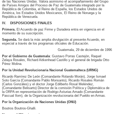
de las Naciones Unidas. Valora asimismo el acompañamiento del Grupo
de Países Amigos del Proceso de Paz de Guatemala integrado por la
República de Colombia, el Reino de España, los Estados Unidos de
América, los Estados Unidos Mexicanos, El Reino de Noruega y la
República de Venezuela.
IV. DISPOSICIONES FINALES
Primera.
El Acuerdo de paz Firme y Duradera entra en vigencia en el
momento de su suscripción.
Segunda.
Se dará la más amplia divulgación al presente Acuerdo, en
especial a través de los programas oficiales de Educación.
Guatemala, 29 de diciembre de 1996
Por el Gobierno de Guatemala
: Gustavo Porras Castejón, Raquel
Zelaya Rosales, Richard Aitkenhead Castillo y el general de brigada Otto
Pérez Molina.
Por la Unidad Revolucionaria Nacional Guatemalteca (URNG)
Ricardo Ramírez De León (Comandante Rolando Morán), Jorge Ismael
Soto García (Comandante Pablo Monsanto), Ricardo Rosales Román
(Carlos Gonzáles) y el doctor Jorge Edilberto Rosal Meléndez,
(Comandante Belisarto) Director de la comisión Política y Diplomática de
la ORPA en representación de Rodrigo Asturias Amado (Comandante
Pascual Ilom), de la Organización revolucionaria del Pueblo en Armas.
Por la Organización de Naciones Unidas (ONU)
Boutros Boutros-Ghalli.