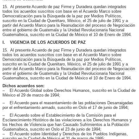
15. Al presente Acuerdo de paz Firme y Duradera quedan integrados
todos los acuerdos suscritos con base en el Acuerdo Marco sobre
Democratización para la Búsqueda de la paz por Medios Políticos,
suscrito en la Ciudad de Querétaro, México, el 25 de julio de 1991 y a
partir del Acuerdo Marco para la Reanudación del proceso de Negociación
entre el gobierno de Guatemala y la Unidad Revolucionaria Nacional
Guatemalteca, suscrito en la Ciudad de México el 10 de Enero de 1994.
I. VIGENCIA DE LOS ACUERDOS DE PAZ
15. Al presente Acuerdo de paz Firme y Duradera quedan integrados
todos los acuerdos suscritos con base en el Acuerdo Marco sobre
Democratización para la Búsqueda de la paz por Medios Políticos,
suscrito en la Ciudad de Querétaro, México, el 25 de julio de 1991 y a
partir del Acuerdo Marco para la Reanudación del proceso de Negociación
entre el gobierno de Guatemala y la Unidad Revolucionaria Nacional
Guatemalteca, suscrito en la Ciudad de México el 10 de Enero de 1994.
Dichos acuerdos son:
– El Acuerdo Global sobre Derechos Humanos, suscrito en la Ciudad de
México el 29 de marzo de 1994;
– El Acuerdo para el reasentamiento de las poblaciones Desarraigadas
por el enfrentamiento armado, suscrito en Oslo el 17 de junio de 1994;
– El Acuerdo sobre el Establecimiento de la Comisión para el
Esclarecimiento Histórico de las violaciones a los Derechos Humanos y
los Hechos de Violencia que han Causado Sufrimientos a la Población
Guatemalteca, suscrito en Oslo el 23 de junio de 1994;
– El Acuerdo sobre Identidad y Derechos de los Pueblos Indígenas,
suscrito en la Ciudad de México el 31 de marzo de 1995;