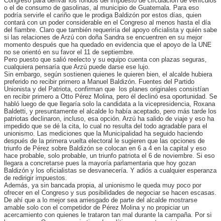
Congreso para derivar los fondos del impuesto de circulación de vehículos
o el de consumo de gasolinas, al municipio de Guatemala. Para eso
podría servirle el cariño que le prodiga Baldizón por estos días, quien
contará con un poder considerable en el Congreso al menos hasta el día
del fiambre. Claro que también requeriría del apoyo oficialista y quién sabe
si las relaciones de Arzú con doña Sandra se encuentren en su mejor
momento después que ha quedado en evidencia que el apoyo de la UNE
no se orientó en su favor el 11 de septiembre.
Pero puesto que salió reelecto y su equipo cuenta con plazas seguras,
cualquiera pensaría que Arzú puede darse ese lujo.
Sin embargo, según sostienen quienes le quieren bien, el alcalde hubiera
preferido no recibir primero a Manuel Baldizón. Fuentes del Partido
Unionista y del Patriota, confirman que los planes originales consistían
en recibir primero a Otto Pérez Molina, pero él declinó esa oportunidad. Se
habló luego de que llegaría solo la candidata a la vicepresidencia, Roxana
Baldetti, y presuntamente el alcalde lo había aceptado, pero más tarde los
patriotas declinaron, incluso, esa opción. Arzú ha salido de viaje y eso ha
impedido que se dé la cita, lo cual no resulta del todo agradable para el
unionismo. Las mediciones que la Municipalidad ha seguido haciendo
después de la primera vuelta electoral le sugieren que las opciones de
triunfo de Pérez sobre Baldizón se colocan en 6 a 4 en la capital y eso
hace probable, solo probable, un triunfo patriota el 6 de noviembre. Si eso
llegara a concretarse pues la mayoría parlamentaria que hoy gozan
Baldizón y los oficialistas se desvanecería. Y adiós a cualquier esperanza
de redirigir impuestos.
Además, ya sin bancada propia, al unionismo le queda muy poco por
ofrecer en el Congreso y sus posibilidades de negociar se hacen escasas.
De ahí que a lo mejor sea arriesgado de parte del alcalde mostrarse
amable solo con el competidor de Pérez Molina y no propiciar un
acercamiento con quienes le trataron tan mal durante la campaña. Por si