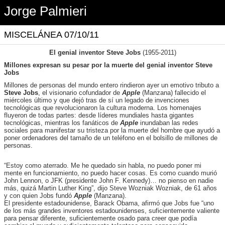
Jorge Palmieri
MISCELÁNEA 07/10/11
E
l genial inventor Steve Jobs
(1955-2011)
Millones expresan su pesar por la muerte del genial inventor Steve
Jobs
Millones de personas del mundo entero rindieron ayer un emotivo tributo a
Steve Jobs
, el visionario cofundador de
Apple
(Manzana) fallecido el
miércoles último y que dejó tras de sí un legado de invenciones
tecnológicas que revolucionaron la cultura moderna. Los homenajes
fluyeron de todas partes: desde líderes mundiales hasta gigantes
tecnológicas, mientras los fanáticos de
Apple
inundaban las redes
sociales para manifestar su tristeza por la muerte del hombre que ayudó a
poner ordenadores del tamaño de un teléfono en el bolsillo de millones de
personas.
“Estoy como aterrado. Me he quedado sin habla, no puedo poner mi
mente en funcionamiento, no puedo hacer cosas. Es como cuando murió
John Lennon, o JFK (presidente John F. Kennedy)… no pienso en nadie
más, quizá Martin Luther King”, dijo Steve Wozniak Wozniak, de 61 años
y con quien Jobs fundó
Apple
(Manzana).
El presidente estadounidense, Barack Obama, afirmó que Jobs fue “uno
de los más grandes inventores estadounidenses, suficientemente valiente
para pensar diferente, suficientemente osado para creer que podía