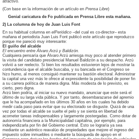
atractivo.
(Con base en la información de un artículo en
Prensa Libre
)
Genial caricatura de Fo publicada en Prensa Libre esta mañana.
2) La columna de hoy de Juan Luis Font
En su habitual columna en
elPeriódico
–del cual es co-director– esta
mañana el periodista Juan Luis Font publicó este artículo que reproduzco
porque me pareció muy interesante:
El guiño del alcalde
El encuentro entre Álvaro Arzú y Baldizón.
Cualquiera pensaría que Álvaro Arzú arriesga muy poco al atender primero
la visita del candidato presidencial Manuel Baldizón a su despacho. Arzú
volvió a ser reelecto. Si bien los resultados estuvieron lejos de mostrar la
contundencia que el alcalde buscaba, y su bancada en el Congreso se
hizo humo, al menos consiguió mantener su bastión electoral. Administrar
la capital una vez más le ofrece al expresidente la posibilidad de poner fin
a su carrera política de manera digna. Más modesta de lo previsto, es
cierto, pero digna.
Arzú bien podría, al iniciar su nuevo mandato, anunciar que este será el
último de su larga vida pública. Y por tanto, desembarazarse del apremio
que le ha acompañado en los últimos 30 años en los cuales ha debido
medir cada paso para evitar que su electorado se disguste. Quizá de una
vez por todas el alcalde se suelte el pelo y se sienta en libertad de
acometer tareas indispensables y largamente postergadas. Como dotar de
autonomía financiera a la Municipalidad capitalina, por ejemplo, para
independizarla por fin del Gobierno central. Esto se lograría ya sea
mediante un auténtico reavalúo de propiedades que mejore el ingreso del
impuesto sobre inmuebles o mediante la búsqueda de apoyo en el