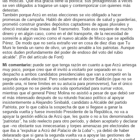
las moscas. Que esa gracia tiene la política: sus protagonistas a veces
se ven obligados a tragarse un sapo y contemporizar con quienes más
detestan.
También porque Arzú en estas elecciones se vio obligado a hacer
promesas de campaña. Habló de abrir dispensarios de salud y guarderías,
prometió construir grandes depósitos captadores de aguas pluviales y
ofreció instalar más líneas del Transmetro. Todo eso requiere de mucho
dinero y en algún caso, como en el del transporte, de la necesidad de
sonreírle a algún vecino como el nuevo alcalde de Mixco que se apellida
Pérez. De modo que no sería extraño ver en cosa de diez días que Tu
Muni le tienda un ramo de olivo, un gesto amable a los patriotas. Aunque
estos duden profundamente del poder de endoso del voto del rubio
alcalde”. (Fin del artículo de Font)
Mi comentario:
puede ser que tenga razón en cuanto a que Arzú arriesga
muy poco, porque creo que él invitó a visitarlo por separado en su
despacho a ambos candidatos presidenciales que van a competir en la
segunda vuelta electoral. Pero solamente el doctor Baldizón (que no se
pierde una, ni tiene límites en su astucia para promoverse), fue el único
asistió porque no se pierde una sola oportunidad para sumar votos,
mientras que el general Pérez Molina no asistió a pesar de que debió ser
el más interesado después de su rotundo fracaso político al apoyar
insistentemente a Alejandro Sinibaldi, candidato a Alcalde del partido
Patriota
, por lo que cabía la sospecha de que si llegase a ganar la
segunda vuelta y fuese investido Presidente de la República, no va a
apoyar la gestión edilicia de Arzú que, les guste o no a los denominados
“patriotas”
, ha sido reelecto para otro período, y deben aceptarlo y declarar
que –no obstante sus innecesarias y torpes amenazas pre electorales de
que iba a “expulsar a Arzú del
Palacio de la Loba
“–, ya debió de haber
delararado que si gana la segunda vuelta va a apoyar las gestiones de
todos los alcaldes de todos los municipios del país, sobre al de la capital.