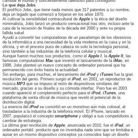
cambiar el mundo y suficientemente talentoso para conseguirlo.
Lo que deja Jobs
El prolífico Jobs, que tiene nada menos que 317 patentes a su nombre,
deja un legado que comenzó a forjarse en los años 1970.
Al cultivar la sensibilidad contracultural de
Apple
y la ética del diseño
minimalista, Jobs lanzó un producto sensacional tras otro, incluso ante la
cara de la recesión de finales de la década del 2000 y ante su propia
fallida salud.
Ayudó a convertir las computadoras de un pasatiempo de los obsesivos
de la informática a una necesidad de la vida moderna en la casa y en la
oficina, y en el proceso puso de cabeza no solo la tecnología personal,
sino también a las industrias de la telefonía celular y musical.
Aunque fueron muchos sus productos, como el
Apple I
, la
Apple II
, las
famosas computadoras
Mac
que inventó el lanzamiento de la
iMac
, en
1998, Jobs planteó un nuevo concepto de ordenador personal que ha
permanecido con éxito hasta la actualidad.
Sin embargo, para muchos, el lanzamiento del
iPod
y
iTunes
fue la gran
revolución del genio. Primero surgió el
iPod
, en 2001, un reproductor de
música
MP3
que se impuso al resto de dispositivos similares del
mercado, gracias a su diseño y su cómoda interfaz. Pero fue en 2003
cuando apareció el complemento perfecto para el
iPod
,
iTunes
, una
plataforma de venta oficial de música que reveló el potencial de la
distribución digital.
La esencia del
iPod
se convirtió en un monstruo aún más colosal, al
trasladarse a la industria de la telefonía móvil. El iPhone, lanzado en
2007, popularizó el concepto
smartphone
y obligó a sus competidores a
cambiar de estrategia.
La última gran revolución de
Apple
, anunciada en 2010, fue el
iPad
, un
ordenador portátil, producto que no inventaba nada sino que se limitaba a
aunar en un mismo dispositivo conceptos ya conocidos bajo un diseño