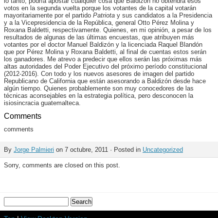
lo tanto, podría apostar cualquier cosa que Baldizón no obtendrá esos
votos en la segunda vuelta porque los votantes de la capital votarán
mayoritariamente por el partido
Patriota
y sus candidatos a la Presidencia
y a la Vicepresidencia de la República, general Otto Pérez Molina y
Roxana Baldetti, respectivamente. Quienes, en mi opinión, a pesar de los
resultados de algunas de las últimas encuestas, que atribuyen más
votantes por el doctor Manuel Baldizón y la licenciada Raquel Blandón
que por Pérez Molina y Roxana Baldetti, al final de cuentas estos serán
los ganadores. Me atrevo a predecir que ellos serán las próximas más
altas autoridades del Poder Ejecutivo del próximo período constitucional
(2012-2016). Con todo y los nuevos asesores de imagen del partido
Republicano de California que están asesorando a Baldizón desde hace
algún tiempo. Quienes probablemente son muy conocedores de las
técnicas aconsejables en la estrategia política, pero desconocen la
isiosincracia guatemalteca.
Comments
comments
By
Jorge Palmieri
on 7 octubre, 2011 · Posted in
Uncategorized
Sorry, comments are closed on this post.