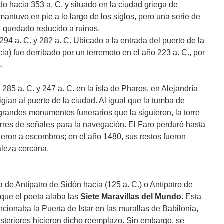
o hacia 353 a. C. y situado en la ciudad griega de
antuvo en pie a lo largo de los siglos, pero una serie de
a quedado reducido a ruinas.
94 a. C. y 282 a. C. Ubicado a la entrada del puerto de la
a) fue derribado por un terremoto en el año 223 a. C., por
.
285 a. C. y 247 a. C. en la isla de Pharos, en Alejandría
rigían al puerto de la ciudad. Al igual que la tumba de
randes monumentos funerarios que la siguieron, la torre
orres de señales para la navegación. El Faro perduró hasta
jeron a escombros; en el año 1480, sus restos fueron
taleza cercana.
 de Antípatro de Sidón hacia (125 a. C.) o Antípatro de
l que el poeta alaba las
Siete Maravillas del Mundo
. Esta
cionaba la Puerta de Istar en las murallas de Babilonia,
steriores hicieron dicho reemplazo. Sin embargo, se