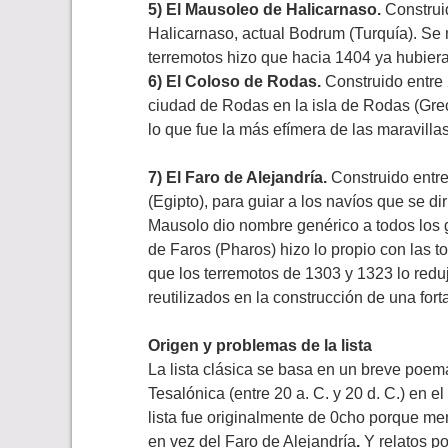
5) El Mausoleo de Halicarnaso.
Construid
Halicarnaso, actual Bodrum (Turquía). Se m
terremotos hizo que hacia 1404 ya hubier
6) El Coloso de Rodas.
Construido entre 2
ciudad de Rodas en la isla de Rodas (Greci
lo que fue la más efímera de las maravillas
7) El Faro de Alejandría.
Construido entre 
(Egipto), para guiar a los navíos que se di
Mausolo dio nombre genérico a todos los g
de Faros (Pharos) hizo lo propio con las t
que los terremotos de 1303 y 1323 lo redu
reutilizados en la construcción de una for
Origen y problemas de la lista
La lista clásica se basa en un breve poema
Tesalónica (entre 20 a. C. y 20 d. C.) en e
lista fue originalmente de 0cho porque men
en vez del Faro de Alejandría
.
Y relatos po