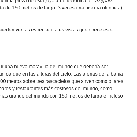
 última pieza de esta joya arquitectónica: el
‘Skypark’
nita de 150 metros de largo (3 veces una piscina olímpica).
.
pueden ver las espectaculares vistas que ofrece este
pur una nueva maravilla del mundo que debería ser
: un parque en las alturas del cielo. Las arenas de la bahía
200 metros sobre tres rascacielos que sirven como pilares
, bares y restaurantes más costosos del mundo, como
 y más grande del mundo con 150 metros de larga e incluso