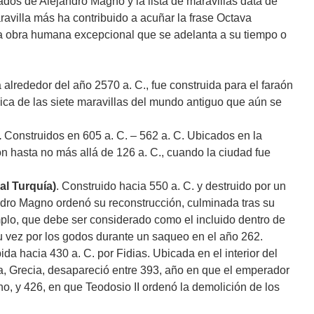
ados de Alejandro Magno y la lista de maravillas data de
avilla más ha contribuido a acuñar la frase Octava
a obra humana excepcional que se adelanta a su tiempo o
alrededor del año 2570 a. C., fue construida para el faraón
ica de las siete maravillas del mundo antiguo que aún se
.
Construidos en 605 a. C. – 562 a. C. Ubicados en la
on hasta no más allá de 126 a. C., cuando la ciudad fue
al Turquía)
. Construido hacia 550 a. C. y destruido por un
ndro Magno ordenó su reconstrucción, culminada tras su
plo, que debe ser considerado como el incluido dentro de
 su vez por los godos durante un saqueo en el año 262.
da hacia 430 a. C. por Fidias. Ubicada en el interior del
a, Grecia, desapareció entre 393, año en que el emperador
o, y 426, en que Teodosio II ordenó la demolición de los