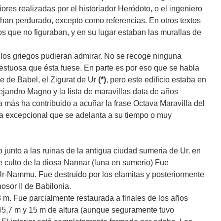
iores realizadas por el historiador Heródoto, o el ingeniero
 han perdurado, excepto como referencias. En otros textos
os que no figuraban, y en su lugar estaban las murallas de
los griegos pudieran admirar. No se recoge ninguna
jestuosa que ésta fuese. En parte es por eso que se habla
e de Babel, el Zigurat de Ur
(*)
, pero este edificio estaba en
ejandro Magno y la lista de maravillas data de años
a más ha contribuido a acuñar la frase Octava Maravilla del
 excepcional que se adelanta a su tiempo o muy
o junto a las ruinas de la antigua ciudad sumeria de Ur, en
e culto de la diosa Nannar (luna en sumerio) Fue
y Ur-Nammu. Fue destruido por los elamitas y posteriormente
sor II de Babilonia.
 m. Fue parcialmente restaurada a finales de los años
 45,7 m y 15 m de altura (aunque seguramente tuvo