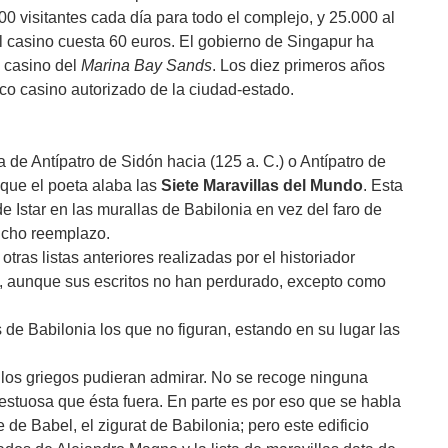
00 visitantes cada día para todo el complejo, y 25.000 al
al casino cuesta 60 euros. El gobierno de Singapur ha
l casino del
Marina Bay Sands
. Los diez primeros años
ico casino autorizado de la ciudad-estado.
 de Antípatro de Sidón hacia (125 a. C.) o Antípatro de
l que el poeta alaba las
Siete Maravillas del Mundo
. Esta
e Istar en las murallas de Babilonia en vez del faro de
dicho reemplazo.
ras listas anteriores realizadas por el historiador
o, aunque sus escritos no han perdurado, excepto como
 de Babilonia los que no figuran, estando en su lugar las
los griegos pudieran admirar. No se recoge ninguna
jestuosa que ésta fuera. En parte es por eso que se habla
 de Babel, el zigurat de Babilonia; pero este edificio