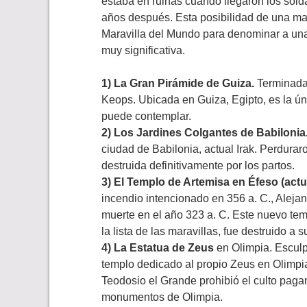
estaba en ruinas cuando llegaron los sold
años después. Esta posibilidad de una mar
Maravilla del Mundo para denominar a un
muy significativa.
1) La Gran Pirámide de Guiza.
Terminada 
Keops. Ubicada en Guiza, Egipto, es la ún
puede contemplar.
2) Los Jardines Colgantes de Babilonia
ciudad de Babilonia, actual Irak. Perdurar
destruida definitivamente por los partos.
3) El Templo de Artemisa en Éfeso (actu
incendio intencionado en 356 a. C., Aleja
muerte en el año 323 a. C. Este nuevo tem
la lista de las maravillas, fue destruido a
4) La Estatua de Zeus
en Olimpia. Esculpi
templo dedicado al propio Zeus en Olimpi
Teodosio el Grande prohibió el culto pagan
monumentos de Olimpia.