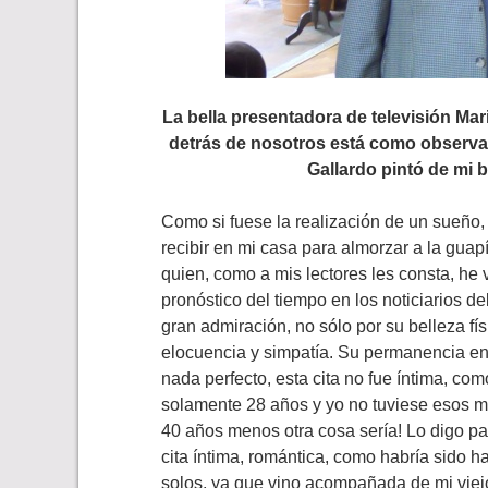
La bella presentadora de televisión Mari
detrás de nosotros está
como observa
Gallardo
pintó de mi 
Como si fuese la realización de un sueño, 
recibir en mi casa para almorzar a la gua
quien, como a mis lectores les consta, he 
pronóstico del tiempo en los noticiarios d
gran admiración, no sólo por su belleza f
elocuencia y simpatía. Su permanencia e
nada perfecto, esta cita no fue íntima, com
solamente 28 años y yo no tuviese esos mi
40 años menos otra cosa sería! Lo digo p
cita íntima, romántica, como habría sido
solos, ya que vino acompañada de mi viej