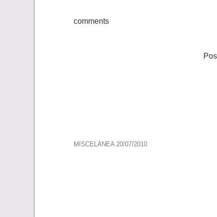
comments
Pos
Navegación
MISCELÁNEA 20/07/2010
de
entradas