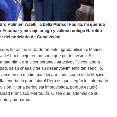
ro Palmieri Waelti, la bella Marisol Padilla, mi querido
 Escobar y mi viejo amigo y valioso colega Haroldo
r del noticiario de
Guatevisión
.
e dos horas fue verdaderamente agradabilísima. Marisol
ante! Luce mejor en persona que por televisión. Si
natomía, de sus exuberantes atractivos físicos, ahora
ad, de su charla y de su desenvolvimiento tan sencillo.
lviese en un medio más desarrollado, como el de México,
Allá tendría un gran futuro! Pero es que, según fui informado,
visión, ni una periodista improvisada, porque estudió
rsidad Francisco Marroquín. O sea que, además de su
gente y preparada.