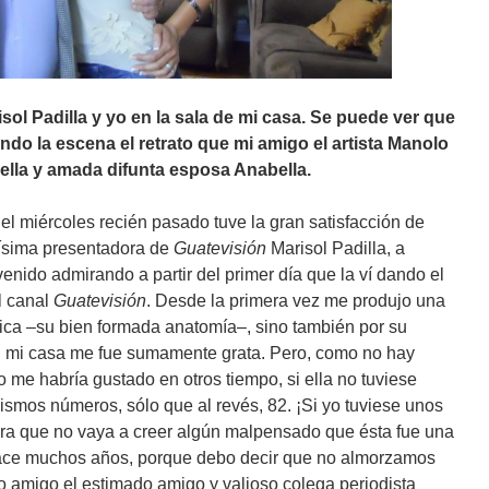
sol Padilla y yo en la sala de mi casa. Se puede ver que
ndo la escena
el retrato que
mi amigo el artista Manolo
bella y amada difunta esposa Anabella.
el miércoles recién pasado tuve la gran satisfacción de
písima presentadora de
Guatevisión
Marisol Padilla, a
venido admirando a partir del primer día que la ví dando el
el canal
Guatevisión
. Desde la primera vez me produjo una
ísica –su bien formada anatomía–, sino también por su
n mi casa me fue sumamente grata. Pero, como no hay
o me habría gustado en otros tiempo, si ella no tuviese
smos números, sólo que al revés, 82. ¡Si yo tuviese unos
ara que no vaya a creer algún malpensado que ésta fue una
 hace muchos años, porque debo decir que no almorzamos
o amigo el estimado amigo y valioso colega periodista