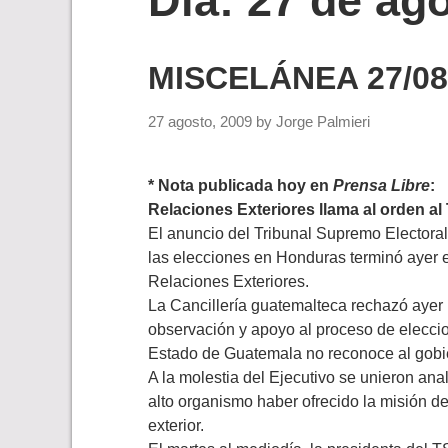
Día:
27 de ag
MISCELÁNEA 27/08
27 agosto, 2009
by
Jorge Palmieri
* Nota publicada hoy en
Prensa Libre
:
Relaciones Exteriores llama al orden al
El anuncio del Tribunal Supremo Elector
las elecciones en Honduras terminó ayer e
Relaciones Exteriores.
La Cancillería guatemalteca rechazó ayer 
observación y apoyo al proceso de elecci
Estado de Guatemala no reconoce al gobie
A la molestia del Ejecutivo se unieron ana
alto organismo haber ofrecido la misión d
exterior.