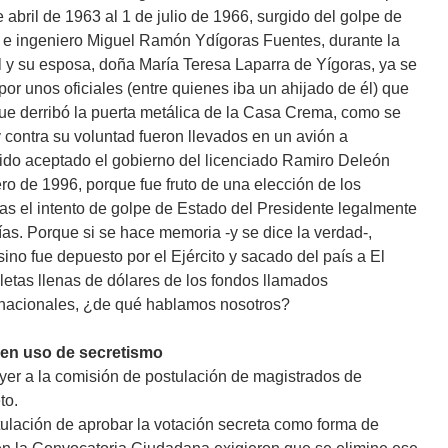
 abril de 1963 al 1 de julio de 1966, surgido del golpe de
l e ingeniero Miguel Ramón Ydígoras Fuentes, durante la
 y su esposa, doña María Teresa Laparra de Yígoras, ya se
r unos oficiales (entre quienes iba un ahijado de él) que
ue derribó la puerta metálica de la Casa Crema, como se
 contra su voluntad fueron llevados en un avión a
do aceptado el gobierno del licenciado Ramiro Deleón
ro de 1996, porque fue fruto de una elección de los
as el intento de golpe de Estado del Presidente legalmente
ías. Porque si se hace memoria -y se dice la verdad-,
ino fue depuesto por el Ejército y sacado del país a El
letas llenas de dólares de los fondos llamados
 nacionales, ¿de qué hablamos nosotros?
 en uso de secretismo
ayer a la comisión de postulación de magistrados de
to.
tulación de aprobar la votación secreta como forma de