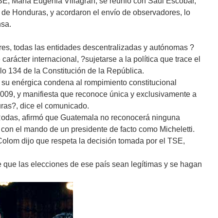
TSE, María Eugenia Villagrán, se reunió con Saúl Escobar,
 de Honduras, y acordaron el envío de observadores, lo
nsa.
res, todas las entidades descentralizadas y autónomas ?
arácter internacional, ?sujetarse a la política que trace el
lo 134 de la Constitución de la República.
su enérgica condena al rompimiento constitucional
2009, y manifiesta que reconoce única y exclusivamente a
as?, dice el comunicado.
 Rodas, afirmó que Guatemala no reconocerá ninguna
con el mando de un presidente de facto como Micheletti.
Colom dijo que respeta la decisión tomada por el TSE,
que las elecciones de ese país sean legítimas y se hagan