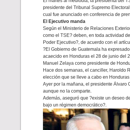
El martes al mediodía, la presidenta del 
presidente del Tribunal Supremo Electoral
cual fue anunciado en conferencia de pre
El Ejecutivo manda
Según el Ministerio de Relaciones Exterio
como el TSE? deben, en toda actividad de c
Poder Ejecutivo?, de acuerdo con el artícu
?El Gobierno de Guatemala ha expresado 
acaecido en Honduras el 28 de junio del 
Manuel Zelaya como presidente de Hondur
Hace dos semanas, el canciller, Haroldo
elección que se lleve a cabo en Honduras 
Ayer por la mañana, el presidente Álvaro 
aunque no la comparte.
Además, aseguró que ?existe un deseo de 
bajo un régimen democrático?.