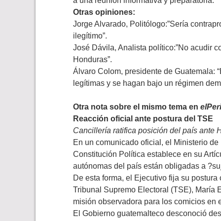
a una reunión informativa y preparatoria.
Otras opiniones:
Jorge Alvarado, Politólogo:”Sería contra
ilegítimo”.
José Dávila, Analista político:”No acudir
Honduras”.
Álvaro Colom, presidente de Guatemala: “
legítimas y se hagan bajo un régimen demo
Otra nota sobre el mismo tema en
elPer
Reacción oficial ante postura del TSE
Cancillería ratifica posición del país ante
En un comunicado oficial, el Ministerio de
Constitución Política establece en su Artí
autónomas del país están obligadas a ?suje
De esta forma, el Ejecutivo fija su postura
Tribunal Supremo Electoral (TSE), María E
misión observadora para los comicios en e
El Gobierno guatemalteco desconoció desd