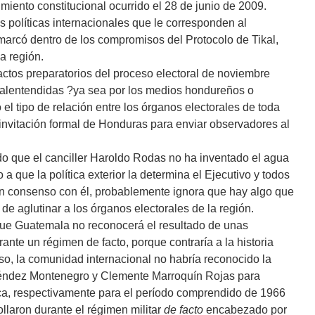
miento constitucional ocurrido el 28 de junio de 2009.
s políticas internacionales que le corresponden al
marcó dentro de los compromisos del Protocolo de Tikal,
a región.
ctos preparatorios del proceso electoral de noviembre
malentendidas ?ya sea por los medios hondureños o
 tipo de relación entre los órganos electorales de toda
invitación formal de Honduras para enviar observadores al
o que el canciller Haroldo Rodas no ha inventado el agua
a que la política exterior la determina el Ejecutivo y todos
n consenso con él, probablemente ignora que hay algo que
 de aglutinar a los órganos electorales de la región.
 que Guatemala no reconocerá el resultado de unas
nte un régimen de facto, porque contraría a la historia
caso, la comunidad internacional no habría reconocido la
 Méndez Montenegro y Clemente Marroquín Rojas para
ica, respectivamente para el período comprendido de 1966
llaron durante el régimen militar
de facto
encabezado por