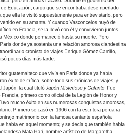
blica, pero en ambas fracasó. Durante el gobierno del
ía de Educación, cargo que se encontraba desempeñado
que ella le visitó supuestamente para entrevistarlo, pero
convertido en su amante. Y cuando Vasconcelos huyó de
ítico en Francia, se la llevó con él y convivieron juntos
ó a México donde permaneció hasta su muerte. Pero
París donde ya sostenía una relación amorosa clandestina
 extraordinario cronista de viajes Enrique Gómez Carrillo,
asó pocos días más tarde.
critor guatemalteco que vivía en París donde ya había
n éxito de crítica, sobre todo sus crónicas de viajes, y
l Japón, la cual tituló
Japón Misterioso y Galante
. Fue
Francia, primero como oficial de la Legión de Honor y
uvo mucho éxito en sus numerosas conquistas amorosas,
torio. Primero se casó en 1906 con la escritora peruana
ontrajo matrimonio con la famosa cantante española
que había en aquel momento; y se decía que también había
 holandesa Mata Hari, nombre artístico de Margaretha