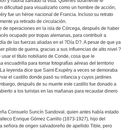
ón y habría salvado la vida. Quienes solamente le
n dificultad para visualizarlo como un hombre de acción,
ry fue un héroe nacional de Francia. Incluso su retrato
lmente ya retirado de circulación.
e de operaciones en la isla de Córcega, después de haber
rancés ocupado por tropas alemanas, para contribuír a
ía de las fuerzas aliadas en el ?Día D?. A pesar de que ya
piloto de guerra, gracias a sus influencias de alto nivel ?
usar el título nobiliario de Conde, cosa que le
scuadrilla para tomar fotografías aéreas del territorio
 La leyenda dice que Saint-Exupéry a veces se demoraba
ar el castillo donde pasó su infancia y cuyos jardines
mbargo, después de su muerte este castillo fue donado a
abierto a los turistas en las mañanas para recaudar dinero
reña Consuelo Suncín Sandoval, quien antes había estado
alteco Enrique Gómez Carrillo (1873-1927), hijo del
na señora de origen salvadoreño de apellido Tible, pero