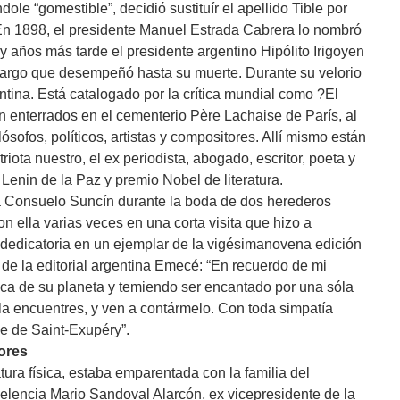
le “gomestible”, decidió sustituír el apellido Tible por
. En 1898, el presidente Manuel Estrada Cabrera lo nombró
años más tarde el presidente argentino Hipólito Irigoyen
cargo que desempeñó hasta su muerte. Durante su velorio
entina. Está catalogado por la crítica mundial como ?El
án enterrados en el cementerio Père Lachaise de París, al
lósofos, políticos, artistas y compositores. Allí mismo están
riota nuestro, el ex periodista, abogado, escritor, poeta y
Lenin de la Paz y premio Nobel de literatura.
a Consuelo Suncín durante la boda de dos herederos
n ella varias veces en una corta visita que hizo a
 dedicatoria en un ejemplar de la vigésimanovena edición
 de la editorial argentina Emecé: “En recuerdo de mi
sca de su planeta y temiendo ser encantado por una sóla
e la encuentres, y ven a contármelo. Con toda simpatía
se de Saint-Exupéry”.
ores
tura física, estaba emparentada con la familia del
celencia Mario Sandoval Alarcón, ex vicepresidente de la