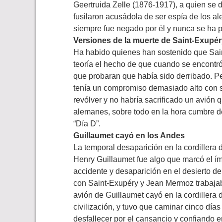
Geertruida Zelle (1876-1917), a quien se d
fusilaron acusádola de ser espía de los a
siempre fue negado por él y nunca se ha 
Versiones de la muerte de Saint-Exupé
Ha habido quienes han sostenido que Saint
teoría el hecho de que cuando se encontró
que probaran que había sido derribado. Pe
tenía un compromiso demasiado alto con s
revólver y no habría sacrificado un avión q
alemanes, sobre todo en la hora cumbre del
“Día D”.
Guillaumet cayó en los Andes
La temporal desaparición en la cordillera
Henry Guillaumet fue algo que marcó el ím
accidente y desaparición en el desierto de 
con Saint-Exupéry y Jean Mermoz trabajab
avión de Guillaumet cayó en la cordillera
civilización, y tuvo que caminar cinco días
desfallecer por el cansancio y confiando 