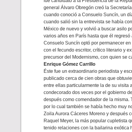
fue candidato a la Presidencia de la Repú
general Álvaro Obregón creó la Secretar
cuando conoció a Consuelo Suncín, un día 
cuando salió sin la entrevista se había 
México de nuevo y volvió a buscar asilo pol
varios años en París hasta que él regres
Consuelo Suncín optó por permanecer en 
con el fecundo escritor, crítico literario y
precursor del Modernismo, con quien se c
Enrique Gómez Carrillo
Éste fue un extraordinario periodista y es
publicado cerca de cien obras que obtuviero
entre ellas particularmente la de su visita a
condecorado dos veces por el gobierno de 
después como comendador de la misma. T
por lo cual también se había hecho muy no
Zoila Aurora Cáceres Moreno y después c
Raquel Meyer, la más popular cupletista 
tenido relaciones con la bailarina exótica