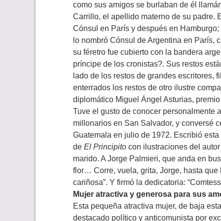
como sus amigos se burlaban de él llamándo
Carrillo, el apellido materno de su padre
Cónsul en París y después en Hamburgo; y 
lo nombró Cónsul de Argentina en París, 
su féretro fue cubierto con la bandera arg
príncipe de los cronistas?. Sus restos est
lado de los restos de grandes escritores, fi
enterrados los restos de otro ilustre compat
diplomático Miguel Ángel Asturias, premio 
Tuve el gusto de conocer personalmente 
millonarios en San Salvador, y conversé co
Guatemala en julio de 1972. Escribió esta
de
El Principito
con ilustraciones del autor
marido. A Jorge Palmieri, que anda en bu
flor… Corre, vuela, grita, Jorge, hasta qu
cariñosa”. Y firmó la dedicatoria: “Comtes
Mujer atractiva y generosa para sus am
Esta pequeña atractiva mujer, de baja esta
destacado político y anticomunista por ex