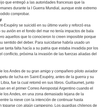
ijo que entregó a las autoridades francesas que la
lemanes durante la I Guerra Mundial, aunque este extremo
podido comprobar.
ry
-Exupéry se suicidó en su último vuelo y reforzó esa
 su avión en el fondo del mar no tenía impactos de bala
ro aquellos que lo conocieron lo creen imposible porque
u sentido del deber. Para suicidarse habría usado un
ue tanta falta hacía a su patria que estaba invadida por los
 conflicto, próxima la invasión de las fuerzas aliadas del
 de los Andes de su gran amigo y compañero piloto aviador
petu de lucha en Saint-Exupéry, antes de la guerra y su
Libia, fue la cual retomó en sus libros. Guillaumet, junto
an en el primer Correo Aeropostal Argentino cuando el
 de los Andes, en una zona demasiado lejana de la
 entre la nieve con la intención de continuar hasta
en toparse con algún campesino. Los guardias chilenos de