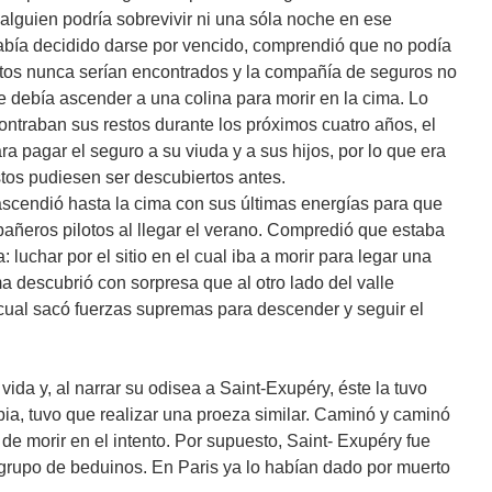
alguien podría sobrevivir ni una sóla noche en ese
abía decidido darse por vencido, comprendió que no podía
stos nunca serían encontrados y la compañía de seguros no
e debía ascender a una colina para morir en la cima. Lo
ontraban sus restos durante los próximos cuatro años, el
ra pagar el seguro a su viuda y a sus hijos, por lo que era
tos pudiesen ser descubiertos antes.
ascendió hasta la cima con sus últimas energías para que
añeros pilotos al llegar el verano. Compredió que estaba
luchar por el sitio en el cual iba a morir para legar una
ima descubrió con sorpresa que al otro lado del valle
cual sacó fuerzas supremas para descender y seguir el
ida y, al narrar su odisea a Saint-Exupéry, éste la tuvo
bia, tuvo que realizar una proeza similar. Caminó y caminó
 de morir en el intento. Por supuesto, Saint- Exupéry fue
 grupo de beduinos. En Paris ya lo habían dado por muerto