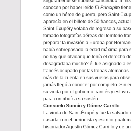
seguramente se hubiese cancelado la misi
conocen por haber leído
El Principito
tiene
como un héroe de guerra, pero Saint-Exupé
aparecía en el billete de 50 francos, actua
Saint-Exupéry volaba de regreso a su bas
tomado fotografías aéreas del territorio f
preparar la invasión a Europa por Normand
había sobrepasado la edad máxima para ser 
no hay que olvidar que tenía el derecho de 
desagradaba mucho? él fue asignado a esa e
francés ocupado por las tropas alemanas.
más de la cuenta en sus vuelos para observ
jamás llegó a conocer por completo. Sin e
su viuda por el gobierno francés y estuvo 
para contribuír a su sostén.
Consuelo Suncín y Gómez Carrillo
La viuda de Saint-Éxupéry fue la salvado
casada con el periodista y escritor guatem
historiador Agustín Gómez Carrillo y de u