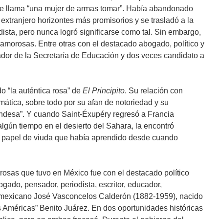
se llama “una mujer de armas tomar”. Había abandonado
extranjero horizontes más promisorios y se trasladó a la
ista, pero nunca logró significarse como tal. Sin embargo,
amorosas. Entre otras con el destacado abogado, político y
ador de la Secretaría de Educación y dos veces candidato a
o “la auténtica rosa” de
El Principito
. Su relación con
mática, sobre todo por su afan de notoriedad y su
ndesa”. Y cuando Saint-Éxupéry regresó a Francia
gún tiempo en el desierto del Sahara, la encontró
 papel de viuda que había aprendido desde cuando
osas que tuvo en México fue con el destacado político
bogado, pensador, periodista, escritor, educador,
co mexicano José Vasconcelos Calderón (1882-1959), nacido
as Américas” Benito Juárez. En dos oportunidades históricas