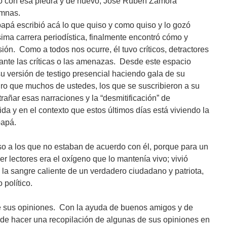
o con esa piedra y de nuevo, Jose Rubén Zamora
umnas.
apá escribió acá lo que quiso y como quiso y lo gozó
ima carrera periodística, finalmente encontró cómo y
ión. Como a todos nos ocurre, él tuvo críticos, detractores
ante las críticas o las amenazas. Desde este espacio
 versión de testigo presencial haciendo gala de su
o que muchos de ustedes, los que se suscribieron a su
rañar esas narraciones y la “desmitificación” de
a y en el contexto que estos últimos días está viviendo la
papá.
uso a los que no estaban de acuerdo con él, porque para un
er lectores era el oxígeno que lo mantenía vivo; vivió
a la sangre caliente de un verdadero ciudadano y patriota,
 político.
e sus opiniones. Con la ayuda de buenos amigos y de
ré de hacer una recopilación de algunas de sus opiniones en