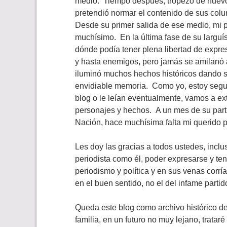
medio. Tiempo después, tropezó de nuev
pretendió normar el contenido de sus col
Desde su primer salida de ese medio, mi p
muchísimo. En la última fase de su larguís
dónde podía tener plena libertad de expres
y hasta enemigos, pero jamás se amilanó 
iluminó muchos hechos históricos dando su
envidiable memoria. Como yo, estoy segur
blog o le leían eventualmente, vamos a ext
personajes y hechos. A un mes de su partid
Nación, hace muchísima falta mi querido 
Les doy las gracias a todos ustedes, incl
periodista como él, poder expresarse y ten
periodismo y política y en sus venas corrí
en el buen sentido, no el del infame partido
Queda este blog como archivo histórico d
familia, en un futuro no muy lejano, trata