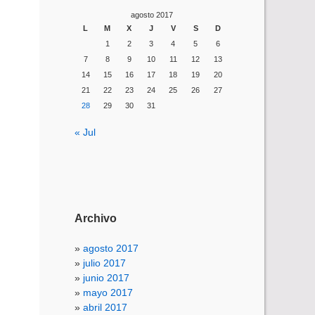
agosto 2017
L
M
X
J
V
S
D
1
2
3
4
5
6
7
8
9
10
11
12
13
14
15
16
17
18
19
20
21
22
23
24
25
26
27
28
29
30
31
« Jul
Archivo
agosto 2017
julio 2017
junio 2017
mayo 2017
abril 2017