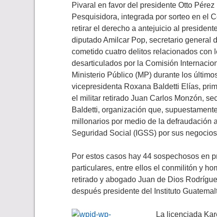
Pivaral en favor del presidente Otto Pérez
Pesquisidora, integrada por sorteo en el C
retirar el derecho a antejuicio al presid
diputado Amilcar Pop, secretario general d
cometido cuatro delitos relacionados con 
desarticulados por la Comisión Internacio
Ministerio Público (MP) durante los últim
vicepresidenta Roxana Baldetti Elías, pri
el militar retirado Juan Carlos Monzón, s
Baldetti, organización que, supuestamente
millonarios por medio de la defraudación 
Seguridad Social (IGSS) por sus negocios
Por estos casos hay 44 sospechosos en pri
particulares, entre ellos el conmilitón y h
retirado y abogado Juan de Dios Rodríguez,
después presidente del Instituto Guatemal
La licenciada Kar