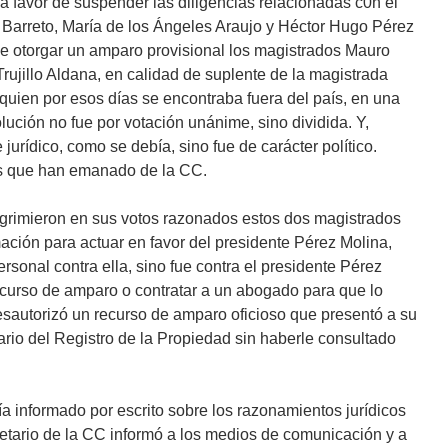
a favor de suspender las diligencias relacionadas c0n el
 Barreto, María de los Ángeles Araujo y Héctor Hugo Pérez
de otorgar un amparo provisional los magistrados Mauro
ujillo Aldana, en calidad de suplente de la magistrada
 quien por esos días se encontraba fuera del país, en una
ución no fue por votación unánime, sino dividida. Y,
jurídico, como se debía, sino fue de carácter político.
s que han emanado de la CC.
grimieron en sus votos razonados estos dos magistrados
ación para actuar en favor del presidente Pérez Molina,
ersonal contra ella, sino fue contra el presidente Pérez
recurso de amparo o contratar a un abogado para que lo
desautorizó un recurso de amparo oficioso que presentó a su
ario del Registro de la Propiedad sin haberle consultado
a informado por escrito sobre los razonamientos jurídicos
retario de la CC informó a los medios de comunicación y a