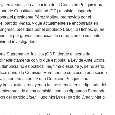
eja en
impasse
la actuación de la Comisión Pesquisidora
orte de Constitucionalidad (CC) resolvió suspender
contra el presidente Pérez Molina, promovido por el
el partido
Winaq
, y que actualmente se encontraba en
ngreso, presidida por el diputado Baudilio Hichos, quien
nunciar por graves denuncias de corrupción en su contra.
ividad investigadora.
rte Suprema de Justicia (CSJ), donde el pleno de
r estrictamente con lo que estipula la Ley de Antejuicios,
 denuncia no es política, ilegítima o espuria y, de no serlo,
blica, donde la Comisión Permanente convocó a una sesión
ola la conformación de una Comisión Pesquisidora
 y tres vocales, recayendo la presidencia en el diputado del
s miembros de dicha comisión son los diputados Fernando
os del partido
Lider,
Hugo Morán del partido
Creo
y Mario