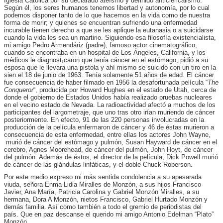
Iglesia Católica por su declarado ateísmo y definido anticlericalismo.
Según él, los seres humanos tenemos libertad y autonomía, por lo cual
podemos disponer tanto de lo que hacemos en la vida como de nuestra
forma de morir; y quienes se encuentran sufriendo una enfermedad
incurable tienen derecho a que se les aplique la eutanasia o a suicidarse
cuando la vida les sea un martirio. Siguiendo esa filosofía existencialista,
mi amigo Pedro Armendáriz (padre), famoso actor cinematográfico,
cuando se encontraba en un hospital de Los Ángeles, California, y los
médicos le diagnost¡caron que tenía cáncer en el estómago, pidió a su
esposa que le llevara una pistola y ahí mismo se suicidó con un tiro en la
sien el 18 de junio de 1963. Tenía solamente 51 años de edad. El cáncer
fue consecuencia de haber filmado en 1956 la desafortunada película “
The
Conqueror
“, producida por Howard Hughes en el estado de Utah, cerca de
donde el gobierno de Estados Unidos había realizado pruebas nucleares
en el vecino estado de Nevada. La radioactividad afectó a muchos de los
participantes del largometraje, que uno tras otro irían muriendo de cáncer
posteriormente. En efecto, 91 de las 220 personas involucradas en la
producción de la película enfermaron de cáncer y 46 de éstas murieron a
consecuencia de esta enfermedad, entre ellas los actores John Wayne,
murió de cáncer del estómago y pulmón, Susan Hayward de cáncer en el
cerebro, Agnes Moorehead, de cáncer del pulmón, John Hoyt, de cáncer
del pulmón. Además de éstos, el director de la película, Dick Powell murió
de cáncer de las glándulas linfáticas, y el doble Chuck Roberson.
Por este medio expreso mi más sentida condolencia a su apesarada
viuda, señora Enma Lidia Miralles de Monzón, a sus hijos Francisco
Javier, Ana María, Patricia Carolina y Gabriel Monzón Miralles, a su
hermana, Dora A Monzón, nietos Francisco, Gabriel Hurtado Monzón y
demás familia. Así como también a todo el gremio de periodistas del
país. Que en paz descanse el querido mi amigo Antonio Edelman “Plato”
Monzón.