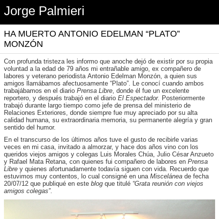
Jorge Palmieri
HA MUERTO ANTONIO EDELMAN “PLATO”
MONZÓN
Con profunda tristeza les informo que anoche dejó de existir por su propia
voluntad a la edad de 79 años mi entrañable amigo, ex compañero de
labores y veterano periodista Antonio Edelman Monzón, a quien sus
amigos llamábamos afectuosamente “Plato”. Le conocí cuando ambos
trabajábamos en el diario
Prensa Libre
, donde él fue un excelente
reportero, y después trabajó en el diario
El Espectador.
Posteriormente
trabajó durante largo tiempo como jefe de prensa del ministerio de
Relaciones Exteriores, donde siempre fue muy apreciado por su alta
calidad humana, su extraordinaria memoria, su permanente alegría y gran
sentido del humor.
En el transcurso de los últimos años tuve el gusto de recibirle varias
veces en mi casa, invitado a almorzar, y hace dos años vino con los
queridos viejos amigos y colegas Luis Morales Chúa, Julio César Anzueto
y Rafael Mata Retana, con quienes fui compañero de labores en
Prensa
Libre
y quienes afortunadamente todavía siguen con vida. Recuerdo que
estuvimos muy contentos, lo cual consigné en una
Miscelánea
de fecha
20/07/12 que publiqué en este
blog
que titulé
“Grata reunión con viejos
amigos colegas”
.