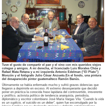
Tuve el gusto de compartir el pan y el vino con mis queridos viejos
colegas y amigos. A mi derecha, el licenciado Luis Morales Chúa y
Rafael Mata Retana y a mi izquierda Antonio Edelman (“El Plato”)
Monzón y el fotógrafo Julio César Anzueto.En el fondo, una pintura
del desaparecido pintor guatemalteco Ramón Banús.
Últimamente se había enfermado mucho y sufrió graves dolencias que
llegaron a deprimirle en exceso. Al extremo desesperante que decidió
poner en práctica la conocida frase lapidaria del controvertido, irreverente
y prolífico, activista político de tendencia anarquista, periodista,
diplomático y escritor colombiano José María Vargas Vila:
“Cuando la vida
es un suplicio, el suicidio es un deber”
, quien fue excomulgado por la