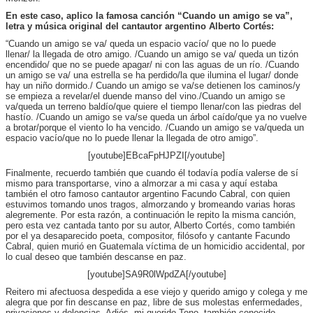
En este caso, aplico la famosa canción “Cuando un
amigo se va”,
letra y música original del cantautor argentino Alberto Cortés:
“Cuando un amigo se va/ queda un espacio vacío/ que no lo puede
llenar/ la llegada de otro amigo. /Cuando un amigo se va/ queda un tizón
encendido/ que no se puede apagar/ ni con las aguas de un río. /Cuando
un amigo se va/ una estrella se ha perdido/la que ilumina el lugar/ donde
hay un niño dormido./ Cuando un amigo se va/se detienen los caminos/y
se empieza a revelar/el duende manso del vino./Cuando un amigo se
va/queda un terreno baldío/que quiere el tiempo llenar/con las piedras del
hastío. /Cuando un amigo se va/se queda un árbol caído/que ya no vuelve
a brotar/porque el viento lo ha vencido. /Cuando un amigo se va/queda un
espacio vacío/que no lo puede llenar la llegada de otro amigo”.
[youtube]EBcaFpHJPZI[/youtube]
Finalmente, recuerdo también que cuando él todavía podía valerse de sí
mismo para transportarse, vino a almorzar a mi casa y aquí estaba
también el otro famoso cantautor argentino Facundo Cabral, con quien
estuvimos tomando unos tragos, almorzando y bromeando varias horas
alegremente. Por esta razón, a continuación le repito la misma canción,
pero esta vez cantada tanto por su autor, Alberto Cortés, como también
por el ya desaparecido poeta, compositor, filósofo y cantante Facundo
Cabral, quien murió en Guatemala víctima de un homicidio accidental, por
lo cual deseo que también descanse en paz.
[youtube]SA9R0lWpdZA[/youtube]
Reitero mi afectuosa despedida a ese viejo y querido amigo y colega y me
alegra que por fin descanse en paz, libre de sus molestas enfermedades,
privaciones y dolencias. Adiós, mi querido Tono, también conocido