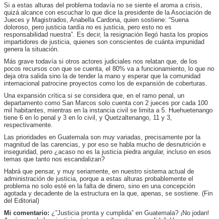
Si a estas alturas del problema todavía no se siente el aroma a crisis,
quizá alcance con escuchar lo que dice la presidente de la Asociación de
Jueces y Magistrados, Anabella Cardona, quien sostiene: “Suena
doloroso, pero justicia tardía no es justicia, pero esto no es
responsabilidad nuestra”. Es decir, la resignación llegó hasta los propios
impartidores de justicia, quienes son conscientes de cuánta impunidad
genera la situación.
Más grave todavía si otros actores judiciales nos relatan que, de los
pocos recursos con que se cuenta, el 80% va a funcionamiento, lo que no
deja otra salida sino la de tender la mano y esperar que la comunidad
internacional patrocine proyectos como los de expansión de coberturas.
Una expansión crítica si se considera que, en el ramo penal, un
departamento como San Marcos solo cuenta con 2 jueces por cada 100
mil habitantes, mientras en la instancia civil se limita a 5. Huehuetenango
tiene 6 en lo penal y 3 en lo civil, y Quetzaltenango, 11 y 3,
respectivamente.
Las prioridades en Guatemala son muy variadas, precisamente por la
magnitud de las carencias, y por eso se habla mucho de desnutrición e
inseguridad, pero ¿acaso no es la justicia piedra angular, incluso en esos
temas que tanto nos escandalizan?
Habrá que pensar, y muy seriamente, en nuestro sistema actual de
administración de justicia, porque a estas alturas probablemente el
problema no solo esté en la falta de dinero, sino en una concepción
agotada y decadente de la estructura en la que, apenas, se sostiene. (Fin
del Editorial)
Mi comentario:
¿”Justicia pronta y cumplida” en Guatemala? ¡No jodan!