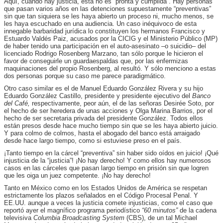
Aquí, cuando hay justicia, ésta no es “pronta y cumplida”. Hay personas
que pasan varios años en las detenciones supuestamente “preventivas”
sin que tan siquiera se les haya abierto un proceso ni, mucho menos, se
les haya escuchado en una audiencia. Un caso inéquivoco de esta
innegable barbaridad jurídica lo constituyen los hermanos Francisco y
Estuardo Valdés Paiz, acusados por la CICIG y el Ministerio Público (MP)
de haber tenido una participación en el auto-asesinato –o suicidio– del
licenciado Rodrigo Rosenberg Marzano, tan sólo porque le hicieron el
favor de conseguirle un guardaespaldas que, por las enfermizas
maquinaciones del propio Rosenberg, al resultó. Y sólo menciono a estas
dos personas porque su caso me parece paradigmático.
Otro caso similar es el de Manuel Eduardo González Rivera y su hijo
Eduardo González Castillo, presidente y presidente ejecutivo del
Banco
del Café,
respectivamente, peor aún, el de las señoras Desirée Soto, por
el hecho de ser heredera de unas acciones y Olga Marina Barrios, por el
hecho de ser secretaria privada del presidente González. Todos ellos
están presos desde hace mucho tiempo sin que se les haya abierto juicio.
Y para colmo de colmos, hasta el abogado del banco está arraigado
desde hace largo tiempo, como si estuviese preso en el país.
¡Tanto tiempo en la cárcel “preventiva” sin haber sido oídos en juicio! ¡Qué
injusticia de la “justicia”! ¡No hay derecho! Y como ellos hay numerosos
casos en las cárceles que pasan largo tiempo en prisión sin que logren
que les oiga un juez competente. ¡No hay derecho!
Tanto en México como en los Estados Unidos de América se respetan
estrictamente los plazos señalados en el Código Procesal Penal. Y
EE.UU. aunque a veces la justicia comete injusticias, como el caso que
reportó ayer el magnífico programa periodístico
“60 minutos”
de la cadena
televisiva
Columbia Broadcasting System
(CBS), de un tal Michael