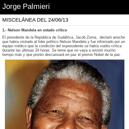
Jorge Palmieri
MISCELÁNEA DEL 24/06/13
1.-
Nelson Mandela en estado crítico
El presidente de la República de Sudáfrica, Jacob Zuma, declaró anoche
que había visitado al líder político Nelson Mandela y fue informado por un
equipo médico que la condición del expresidente se había vuelto crítica
durante las últimas 24 horas. Se teme que no vaya a resistir mucho
tiempo más y que pronto descansará en paz el premio Nobel de la paz.