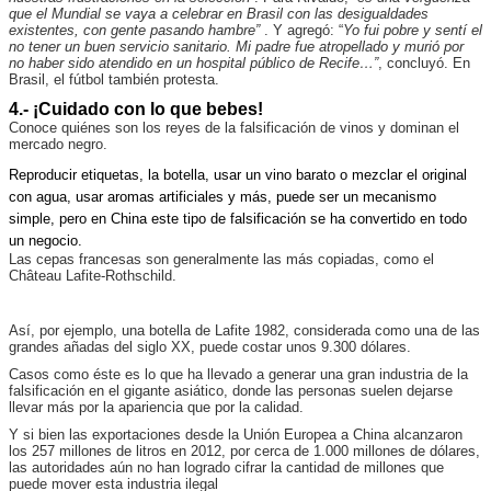
que el Mundial se vaya a celebrar en Brasil con las desigualdades
existentes, con gente pasando hambre”
. Y agregó: “
Yo fui pobre y sentí el
no tener un buen servicio sanitario. Mi padre fue atropellado y murió por
no haber sido atendido en un hospital público de Recife…”
, concluyó. En
Brasil, el fútbol también protesta.
4.- ¡Cuidado con lo que bebes!
Conoce quiénes son los reyes de la falsificación de vinos y dominan el
mercado negro.
Reproducir etiquetas, la botella, usar un vino barato o mezclar el original
con agua, usar aromas artificiales y más, puede ser un mecanismo
simple, pero en China este tipo de falsificación se ha convertido en todo
un negocio.
Las cepas francesas son generalmente las más copiadas, como el
Château Lafite-Rothschild.
Así, por ejemplo, una botella de Lafite 1982, considerada como una de las
grandes añadas del siglo XX, puede costar unos 9.300 dólares.
Casos como éste es lo que ha llevado a generar una gran industria de la
falsificación en el gigante asiático, donde las personas suelen dejarse
llevar más por la apariencia que por la calidad.
Y si bien las exportaciones desde la Unión Europea a China alcanzaron
los 257 millones de litros en 2012, por cerca de 1.000 millones de dólares,
las autoridades aún no han logrado cifrar la cantidad de millones que
puede mover esta industria ilegal