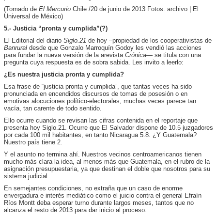
(Tomado de
El Mercurio
Chile /
20 de junio de 2013
Fotos: archivo | El
Universal de México)
5.- Justicia “pronta y cumplida”(?)
El Editorial del diario
Siglo.21
de hoy
–propiedad de los cooperativistas de
Banrural
desde que Gonzalo Marroquín Godoy les vendió las acciones
para fundar la nueva versión de la arevista
Crónica
— se titula con una
pregunta cuya respuesta es de sobra sabida. Les invito a leerlo:
¿Es nuestra justicia pronta y cumplida?
Esa frase de “justicia pronta y cumplida”, que tantas veces ha sido
pronunciada en encendidos discursos de tomas de posesión o en
emotivas alocuciones político-electorales, muchas veces parece tan
vacía, tan carente de todo sentido.
Ello ocurre cuando se revisan las cifras contenida en el reportaje que
presenta hoy Siglo.21. Ocurre que El Salvador dispone de 10.5 juzgadores
por cada 100 mil habitantes, en tanto Nicaragua 5.8. ¿Y Guatemala?
Nuestro país tiene 2.
Y el asunto no termina ahí. Nuestros vecinos centroamericanos tienen
mucho más clara la idea, al menos más que Guatemala, en el rubro de la
asignación presupuestaria, ya que destinan el doble que nosotros para su
sistema judicial.
En semejantes condiciones, no extraña que un caso de enorme
envergadura e interés mediático como el juicio contra el general Efraín
Ríos Montt deba esperar turno durante largos meses, tantos que no
alcanza el resto de 2013 para dar inicio al proceso.