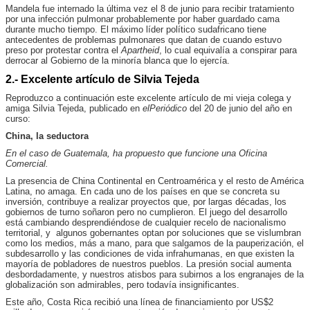
Mandela fue internado la última vez el 8 de junio para recibir tratamiento
por una infección pulmonar probablemente por haber guardado cama
durante mucho tiempo. El máximo líder político sudafricano tiene
antecedentes de problemas pulmonares que datan de cuando estuvo
preso por protestar contra el
Apartheid
, lo cual equivalía a conspirar para
derrocar al Gobierno de la minoría blanca que lo ejercía.
2.- Excelente artículo de Silvia Tejeda
Reproduzco
a
continuación este excelente artículo de mi vieja colega y
amiga Silvia Tejeda, publicado en
elPeriódico
del 20 de junio del año en
curso:
China, la seductora
En el caso de Guatemala, ha propuesto que funcione una Oficina
Comercial.
La presencia de China Continental en Centroamérica y el resto de América
Latina, no amaga. En cada uno de los países en que se concreta su
inversión, contribuye a realizar proyectos que, por largas décadas, los
gobiernos de turno soñaron pero no cumplieron. El juego del desarrollo
está cambiando desprendiéndose de cualquier recelo de nacionalismo
territorial, y algunos gobernantes optan por soluciones que se vislumbran
como los medios, más a mano, para que salgamos de la pauperización, el
subdesarrollo y las condiciones de vida infrahumanas, en que existen la
mayoría de pobladores de nuestros pueblos. La presión social aumenta
desbordadamente, y nuestros atisbos para subirnos a los engranajes de la
globalización son admirables, pero todavía insignificantes.
Este año, Costa Rica recibió una línea de financiamiento por US$2