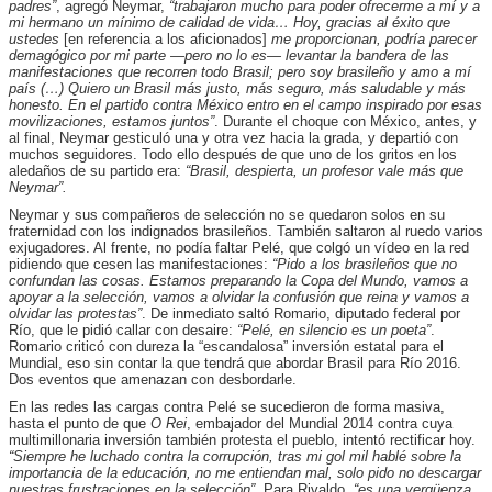
padres”
, agregó Neymar,
“trabajaron mucho para poder ofrecerme a mí y a
mi hermano un mínimo de calidad de vida… Hoy, gracias al éxito que
ustedes
[en referencia a los aficionados]
me proporcionan, podría parecer
demagógico por mi parte —pero no lo es— levantar la bandera de las
manifestaciones que recorren todo Brasil; pero soy brasileño y amo a mí
país (…) Quiero un Brasil más justo, más seguro, más saludable y más
honesto. En el partido contra México entro en el campo inspirado por esas
movilizaciones, estamos juntos”
. Durante el choque con México, antes, y
al final, Neymar gesticuló una y otra vez hacia la grada, y departió con
muchos seguidores. Todo ello después de que uno de los gritos en los
aledaños de su partido era:
“Brasil, despierta, un profesor vale más que
Neymar”.
Neymar y sus compañeros de selección no se quedaron solos en su
fraternidad con los indignados brasileños. También saltaron al ruedo varios
exjugadores. Al frente, no podía faltar Pelé, que colgó un vídeo en la red
pidiendo que cesen las manifestaciones:
“Pido a los brasileños que no
confundan las cosas. Estamos preparando la Copa del Mundo, vamos a
apoyar a la selección, vamos a olvidar la confusión que reina y vamos a
olvidar las protestas”
. De inmediato saltó Romario, diputado federal por
Río, que le pidió callar con desaire:
“Pelé, en silencio es un poeta”
.
Romario criticó con dureza la “escandalosa” inversión estatal para el
Mundial, eso sin contar la que tendrá que abordar Brasil para Río 2016.
Dos eventos que amenazan con desbordarle.
En las redes las cargas contra Pelé se sucedieron de forma masiva,
hasta el punto de que
O Rei
, embajador del Mundial 2014 contra cuya
multimillonaria inversión también protesta el pueblo, intentó rectificar hoy.
“Siempre he luchado contra la corrupción, tras mi gol mil hablé sobre la
importancia de la educación, no me entiendan mal, solo pido no descargar
nuestras frustraciones en la selección”
. Para Rivaldo,
“es una vergüenza