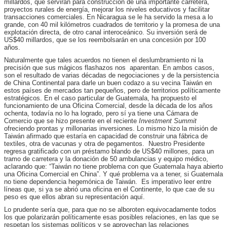
millardos, que servirán para construcción de una importante carretera,
proyectos rurales de energía, mejorar los niveles educativos y facilitar
transacciones comerciales. En Nicaragua se le ha servido la mesa a lo
grande, con 40 mil kilómetros cuadrados de territorio y la promesa de una
explotación directa, de otro canal interoceánico. Su inversión será de
US$40 millardos, que se los reembolsarán en una concesión por 100
años.
Naturalmente que tales acuerdos no tienen el deslumbramiento ni la
precisión que sus mágicos flashazos nos aparentan. En ambos casos,
son el resultado de varias décadas de negociaciones y de la persistencia
de China Continental para darle un buen codazo a su vecina Taiwán en
estos países de mercados tan pequeños, pero de territorios políticamente
estratégicos. En el caso particular de Guatemala, ha propuesto el
funcionamiento de una Oficina Comercial, desde la década de los años
ochenta, todavía no lo ha logrado, pero sí ya tiene una Cámara de
Comercio que se hizo presente en el reciente
Investment Summit
ofreciendo prontas y millonarias inversiones. Lo mismo hizo la misión de
Taiwán afirmado que estaría en capacidad de construir una fábrica de
textiles, otra de vacunas y otra de pegamentos. Nuestro Presidente
regresa gratificado con un préstamo blando de US$40 millones, para un
tramo de carretera y la donación de 50 ambulancias y equipo médico,
aclarando que: “Taiwán no tiene problema con que Guatemala haya abierto
una Oficina Comercial en China”. Y qué problema va a tener, si Guatemala
no tiene dependencia hegemónica de Taiwán. Es imperativo leer entre
líneas que, si ya se abrió una oficina en el Continente, lo que cae de su
peso es que ellos abran su representación aquí.
Lo prudente sería que, para que no se alboroten equivocadamente todos
los que polarizarán políticamente esas posibles relaciones, en las que se
respetan los sistemas políticos y se aprovechan las relaciones