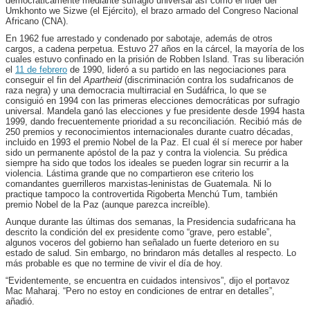
democráticamente mediante sufragio universal así como el líder del
Umkhonto we Sizwe (el Ejército), el brazo armado del Congreso Nacional
Africano (CNA).
En 1962 fue arrestado y condenado por sabotaje, además de otros
cargos, a cadena perpetua. Estuvo 27 años en la cárcel, la mayoría de los
cuales estuvo confinado en la prisión de Robben Island. Tras su liberación
el
11 de febrero
de 1990, lideró a su partido en las negociaciones para
conseguir el fin del
Apartheid
(discriminación contra los sudafricanos de
raza negra) y una democracia multirracial en Sudáfrica, lo que se
consiguió en 1994 con las primeras elecciones democráticas por sufragio
universal. Mandela ganó las elecciones y fue presidente desde 1994 hasta
1999, dando frecuentemente prioridad a su reconciliación. Recibió más de
250 premios y reconocimientos internacionales durante cuatro décadas,
incluido en 1993 el premio Nobel de la Paz. El cual él sí merece por haber
sido un permanente apóstol de la paz y contra la violencia. Su prédica
siempre ha sido que todos los ideales se pueden lograr sin recurrir a la
violencia. Lástima grande que no compartieron ese criterio los
comandantes guerrilleros marxistas-leninistas de Guatemala. Ni lo
practique tampoco la controvertida
Rigoberta Menchú Tum,
también
premio Nobel de la Paz (aunque parezca increíble).
Aunque durante las últimas dos semanas, la Presidencia sudafricana ha
descrito la condición del ex presidente como “grave, pero estable”,
algunos voceros del gobierno han señalado un fuerte deterioro en su
estado de salud. Sin embargo, no brindaron más detalles al respecto. Lo
más probable es que no termine de vivir el día de hoy.
“Evidentemente, se encuentra en cuidados intensivos”, dijo el portavoz
Mac Maharaj. “Pero no estoy en condiciones de entrar en detalles”,
añadió.