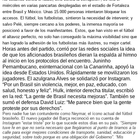
miércoles en varias pancartas desplegadas en el estadio de Fortaleza
entre Brasil y México. Unas 15.000 personas intentaron bloquear los
accesos. El fútbol, los futbolistas, sintieron la necesidad de intervenir, y
salvo Pelé, siempre cercano a los poderes, la inmensa mayoría se
posicionó a favor de los manifestantes. Estos, que han visto en el fútbol
el altavoz perfecto, no solo han conseguido la máxima visibilidad sino que
han logrado la adhesión de los futbolistas más ilustres, su mejor cartel.
Horas antes del partido, corrió por las redes sociales la idea
de que los aficionados brasileños dieran la espalda al himno
al inicio en los protocolos del encuentro. Juninho
Pernambucano, exinternacional con la
Canarinha
, apoyó la
idea desde Estados Unidos. Rápidamente se movilizaron los
jugadores. El azulgrana Alves se solidarizó por Instagram.
“Por un Brasil sin violencia, mejor, en paz, educado, con
salud, honesto y feliz”. Hulk, interior derecha titular, escribió
en la red: “La gente de Brasil necesita mejoras”. También se
sumó el defensa David Luiz: “Me parece bien que la gente
proteste por sus derechos”.
Pero nadie fue tan contundente como Neymar, el ícono actual del fútbol
brasileño. El nuevo jugador del Barça reconoció en su cuenta de
Instagram
“estar triste” por lo que sucede estos días en su país.
“Siempre
tuve fe en que no sería necesario que llegáramos al punto de tirarnos a la
calle para exigir mejores condiciones de transporte, sanidad, educación y
seguridad, sobre todo porque es una obligación del Gobierno”
.
“Mis