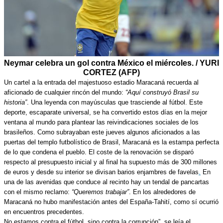
Neymar celebra un gol contra México el miércoles. / YURI
CORTEZ (AFP)
Un cartel a la entrada del majestuoso estadio Maracaná recuerda al
aficionado de cualquier rincón del mundo:
“Aquí construyó Brasil su
historia”
. Una leyenda con mayúsculas que trasciende al fútbol. Este
deporte, escaparate universal, se ha convertido estos días en la mejor
ventana al mundo para plantear las reivindicaciones sociales de los
brasileños
. Como subrayaban este jueves algunos aficionados a las
puertas del templo futbolístico de Brasil, Maracaná es la estampa perfecta
de lo que condena el pueblo. El coste de la renovación se disparó
respecto al presupuesto inicial y al final ha supuesto más de 300 millones
de euros y desde su interior se divisan barios enjambres de favelas
.
En
una de las avenidas que conduce al recinto hay un tendal de pancartas
con el mismo reclamo:
“Queremos trabajar”
. En los alrededores de
Maracaná no hubo manifestación antes del España-Tahití, como sí ocurrió
en encuentros precedentes.
No estamos contra el fútbol, sino contra la corrupción”, se leía el