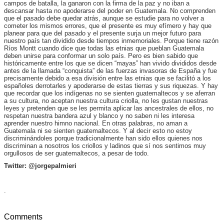
campos de batalla, la ganaron con la firma de la paz y no iban a
descansar hasta no apoderarse del poder en Guatemala. No comprenden
que el pasado debe quedar atrás, aunque se estudie para no volver a
cometer los mismos errores, que el presente es muy efímero y hay que
planear para que del pasado y el presente surja un mejor futuro para
nuestro país tan dividido desde tiempos inmemoriales. Porque tiene razón
Ríos Montt cuando dice que todas las etnias que pueblan Guatemala
deben unirse para conformar un solo país. Pero es bien sabido que
históricamente entre los que se dicen “mayas” han vivido divididos desde
antes de la llamada “conquista” de las fuerzas invasoras de España y fue
precisamente debido a esa división entre las etnias que se facilitó a los
españoles derrotarles y apoderarse de estas tierras y sus riquezas. Y hay
que recordar que los indígenas no se sienten guatemaltecos y se aferran
a su cultura, no aceptan nuestra cultura criolla, no les gustan nuestras
leyes y pretenden que se les permita aplicar las ancestrales de ellos, no
respetan nuestra bandera azul y blanco y no saben ni les interesa
aprender nuestro himno nacional. En otras palabras, no aman a
Guatemala ni se sienten guatemaltecos. Y al decir esto no estoy
discriminándoles porque tradicionalmente han sido ellos quienes nos
discriminan a nosotros los criollos y ladinos que sí nos sentimos muy
orgullosos de ser guatemaltecos, a pesar de todo.
Twitter: @jorgepalmieri
.
Comments