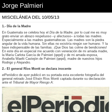
Jorge Palmieri
MISCELÁNEA DEL 10/05/13
1.- Día de la Madre
En Guatemala se celebra hoy el
Día de la Madre
, por lo cual me es muy
grato enviar un abrazo respetuoso –y afectuoso– a todas las madres.
Especialmente a las madres guatemaltecas. Las madres son la piedra
angular de la vida humana. Sin ellas no existiría ningún ser humano. Y la
base indispensable de las familias. ¡Que Dios las colme de bendiciones!
En este día en especial me acuerdo con veneración de mi amada madre,
la María Carlota García de Palmieri (qepd) y de mi amada esposa,
Anabella Waelti Castejón de Palmieri (qepd),
madre de nuestros hijos
Rodrigo y Alejandro
.
2.- El general Ríos Montt se declara inocente
elPeriódico
de ayer publicó en su portada esta excelente fotografía
del
general retirado José Efraín Ríos Montt
captada durante su declaración
ante el
Tribunal de Mayor Riesgo A
: