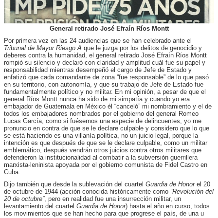
General retirado José Efraín Ríos Montt
Por primera vez en las 24 audiencias que se han celebrado
ante el
Tribunal de Mayor Riesgo A
que le juzga por los delitos de genocidio y
deberes contra la humanidad, el general retirado José Efraín Ríos Montt
rompió su silencio y declaró con claridad y amplitud cuál fue su papel y
responsabilidad mientras desempeñó el cargo de Jefe de Estado y
enfatizó que cada comandante de zona “fue responsable” de lo que pasó
en su territorio, con autonomía, y que su trabajo de Jefe de Estado fue
fundamentalmente político y no militar. En mi opinión, a pesar de que el
general Ríos Montt nunca ha sido de mi simpatía y cuando yo era
embajador de Guatemala en México él “canceló” mi nombramiento y el de
todos los embajadores nombrados por el gobierno del general Romeo
Lucas García, como si fuésemos una especie de delincuentes, yo me
pronuncio en contra de que se le declare culpable y considero que lo que
se está haciendo es una villanía política, no un juicio legal, porque la
intención es que después de que se le declare culpable, como un militar
emblemático, después vendrán otros juicios contra otros militares que
defendieron la institucionalidad al combatir a la subversión guerrillera
marxista-leninista apoyada por el gobierno comunista de Fidel Castro en
Cuba.
Dijo también que desde la sublevación del cuartel
Guardia de Honor
el 20
de octubre de 1944 (acción conocida históricamente como
“Revolución del
20 de octubre”
, pero en realidad fue una insurrección militar, un
levantamiento del cuartel
Guardia de Honor
) hasta el año en curso, todos
los movimientos que se han hecho para que progrese
el país,
de una u