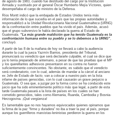
de agosto de 1983, cuando fue destituido del cargo por la Institución
Armada y sustituido por el general Óscar Humberto Mejía Víctores, quien
desempeñaba el cargo de ministro de la Defensa.
Ríos Montt indicó que la embajada de Estados Unidos tenía más
información de lo que sucedía en el país que las propias autoridades y
responsabilizó a la
Unidad Revolucionaria Nacional Guatemalteca
(URNG)
de la confrontación entre pueblos que ha vivido el país. Además, acusó
que el grupo subversivo le había declarado la guerra al Estado de
Guatemala.
“La más grande maldición que ha tenido Guatemala es la
confrontación humana entre su pueblo y se lo debemos a la URNG”
,
concluyó.
A partir de las 8 de la mañana de hoy se llevará a cabo la audiencia
durante la cual la jueza Yazmín Barrios, presidenta del Tribunal,
pronunciará su veredicto que será declararle culpable, el cual se dice que
ya lo tenía preparado de antemano, a pesar de que las pruebas que el MP
y los querellantes adhesivos presentaron en su contra no fueron
suficientemente convincentes. No obstante, es sabido que el veredicto
será condenatorio, con lo cual, además de mandar a la cárcel al anciano
ex Jefe de Estado
de facto
, van a colocar a nuestro país en la lista
infame de países genocidas, con lo cual causarán un grave perjuicio a
Guatemala. O sea que, a juzgar por la forma como se ha conducido este
juicio que ha sido eminentemente político más que legal, a partir de esta
tarde Guatemala pasará a la lista de países en los cuales se han
cometido genocidios, tales como Alemania, Ruanda, Cambodia y Bosnia-
Herzogovina. ¡Qué vergüenza!
Es lamentable que no nos hayamos equivocados quienes opinamos que
la firma de la paz “firme y duradera” no iba a traer la paz al país, porque
aunque los guerrilleros marxistas-leninistas perdieron la guerra en los