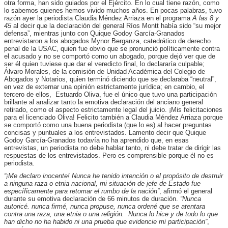
otra forma, han sido guiados por el Ejército. En lo cual tiene razón, como
lo sabemos quienes hemos vivido muchos años. En pocas palabras, tuvo
razón ayer la periodista Claudia Méndez Arriaza en el programa
A las 8 y
45
al decir que la declaración del general Ríos Montt había sido “su mejor
defensa”, mientras junto con Quique Godoy García-Granados
entrevistaron a los abogados Mynor Berganza, catedrático de derecho
penal de la USAC, quien fue obvio que se pronunció políticamente contra
el acusado y no se comportó como un abogado, porque dejó ver que de
ser él quien tuviese que dar el veredicto final, lo declararía culpable;
Álvaro Morales, de la comisión de Unidad Académica del Colegio de
Abogados y Notarios, quien terminó diciendo que se declaraba “neutral”,
en vez de externar una opinión estrictamente jurídica; en cambio, el
tercero de ellos, Estuardo Oliva, fue el único que tuvo una participación
brillante al analizar tanto la emotiva declaración del anciano general
retirado, como el aspecto estrictamente legal del juicio. ¡Mis felicitaciones
para el licenciado Oliva! Felicito también a Claudia Méndez Arriaza porque
se comportó como una buena periodista (que lo es) al hacer preguntas
concisas y puntuales a los entrevistados. Lamento decir que Quique
Godoy García-Granados todavía no ha aprendido que, en esas
entrevistas, un periodista no debe hablar tanto, ni debe tratar de dirigir las
respuestas de los entrevistados. Pero es comprensible porque él no es
periodista.
“¡Me declaro inocente! Nunca he tenido intención o el propósito de destruir
a ninguna raza o etnia nacional, mi situación de jefe de Estado fue
específicamente para retomar el rumbo de la nación”
, afirmó el general
durante su emotiva declaración de 66 minutos de duración.
“Nunca
autoricé. nunca firmé, nunca propuse, nunca ordené que se atentara
contra una raza, una etnia o una religión. Nunca lo hice y de todo lo que
han dicho no ha habido ni una prueba que evidencie mi participación”
,