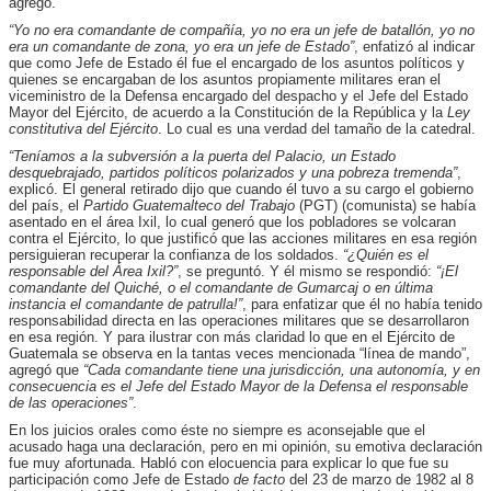
agregó.
“Yo no era comandante de compañía, yo no era un jefe de batallón, yo no
era un comandante de zona, yo era un jefe de Estado”
, enfatizó al indicar
que como Jefe de Estado él fue el encargado de los asuntos políticos y
quienes se encargaban de los asuntos propiamente
militares eran el
viceministro de la Defensa encargado del despacho y el Jefe del Estado
Mayor del Ejército, de acuerdo a la Constitución de la República y la
Ley
constitutiva del Ejército
. Lo cual es una verdad del tamaño de la catedral.
“Teníamos a la subversión a la puerta del Palacio, un Estado
desquebrajado, partidos políticos polarizados y una pobreza tremenda”
,
explicó. El general retirado dijo que cuando él tuvo a su cargo el gobierno
del país, el
Partido Guatemalteco del Trabajo
(PGT) (comunista) se había
asentado en el área Ixil, lo cual generó que los pobladores se volcaran
contra el Ejército, lo que justificó que las acciones militares en esa región
persiguieran recuperar la confianza de los soldados.
“¿Quién es el
responsable del Área Ixil?”
, se preguntó. Y él mismo se respondió:
“¡El
comandante del Quiché, o el comandante de Gumarcaj o en última
instancia el comandante de patrulla!”
, para enfatizar que él no había tenido
responsabilidad directa en las operaciones militares que se desarrollaron
en esa región. Y para ilustrar con más claridad lo que en el Ejército de
Guatemala se observa en la tantas veces mencionada “línea de mando”,
agregó que
“Cada comandante tiene una jurisdicción, una autonomía, y en
consecuencia es el Jefe del Estado Mayor de la Defensa el responsable
de las operaciones”
.
En los juicios orales como éste no siempre es aconsejable que el
acusado haga una declaración, pero en mi opinión, su emotiva declaración
fue muy afortunada. Habló con elocuencia para explicar lo que fue su
participación como Jefe de Estado
de facto
del 23 de marzo de 1982 al 8