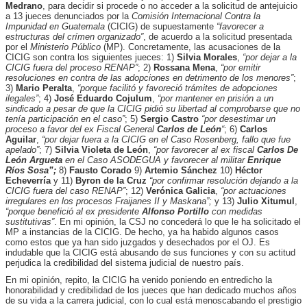
Medrano
, para decidir si procede o no acceder a la solicitud de antejuicio
a 13 jueces denunciados por la
Comisión Internacional Contra la
Impunidad en Guatemala
(CICIG) de supuestamente
“favorecer a
estructuras del crímen organizado”
, de acuerdo a la solicitud presentada
por el
Ministerio Público
(MP). Concretamente, las acusaciones de la
CICIG son contra los siguientes jueces: 1)
Silvia Morales
,
“por dejar a la
CICIG fuera del proceso RENAP”
; 2)
Rossana Mena
,
“por emitir
resoluciones en contra de las adopciones en detrimento de los menores”
;
3)
Mario Peralta
,
“porque facilitó y favoreció trámites de adopciones
ilegales”
; 4)
José Eduardo Cojulum
,
“por mantener en prisión a un
sindicado a pesar de que la CICIG pidió su libertad al comprobarse que no
tenía participación en el caso”
; 5)
Sergio Castro
“por desestimar un
proceso a favor del ex Fiscal General
Carlos de León
“
; 6)
Carlos
Aguilar
,
“por dejar fuera a la CICIG en el Caso Rosenberg, fallo que fue
apelado”
; 7)
Silvia Violeta de León
,
“por favorecer al ex fiscal
Carlos De
León Argueta
en el Caso ASODEGUA y favorecer al militar
Enrique
Ríos Sosa”;
8)
Fausto Corado
9)
Artemio Sánchez
10)
Héctor
Echeverría
y 11)
Byron de la Cruz
“por confirmar resolución dejando a la
CICIG fuera del caso RENAP”
; 12)
Verónica Galicia
,
“por actuaciones
irregulares en los procesos Fraijanes II y Maskana”;
y 13)
Julio Xitumul
,
“porque benefició al ex presidente
Alfonso Portillo
con medidas
sustitutivas”
. En mi opinión, la CSJ no concederá lo que le ha solicitado el
MP a instancias de la CICIG. De hecho, ya ha habido algunos casos
como estos que ya han sido juzgados y desechados por el OJ. Es
indudable que la CICIG está abusando de sus funciones y con su actitud
perjudica la credibilidad del sistema judicial de nuestro país.
En mi opinión, repito, la CICIG ha venido poniendo en entredicho la
honorabilidad y credibilidad de los jueces que han dedicado muchos años
de su vida a la carrera judicial, con lo cual está menoscabando el prestigio