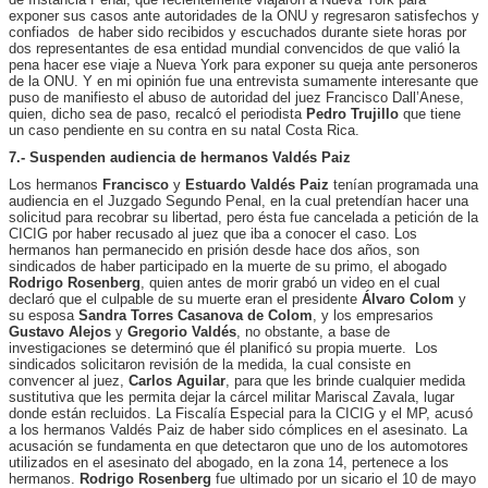
exponer sus casos ante autoridades de la ONU y regresaron satisfechos y
confiados de haber sido recibidos y escuchados durante siete horas por
dos representantes de esa entidad mundial convencidos de que valió la
pena hacer ese viaje a Nueva York para exponer su queja ante personeros
de la ONU. Y en mi opinión fue una entrevista sumamente interesante que
puso de manifiesto el abuso de autoridad del juez Francisco Dall’Anese,
quien, dicho sea de paso, recalcó el periodista
Pedro Trujillo
que tiene
un caso pendiente en su contra en su natal Costa Rica.
7.- Suspenden audiencia de hermanos Valdés Paiz
Los hermanos
Francisco
y
Estuardo Valdés Paiz
tenían programada una
audiencia en el Juzgado Segundo Penal, en la cual pretendían hacer una
solicitud para recobrar su libertad, pero ésta fue cancelada a petición de la
CICIG por haber recusado al juez que iba a conocer el caso. Los
hermanos han permanecido en prisión desde hace dos años, son
sindicados de haber participado en la muerte de su primo, el abogado
Rodrigo Rosenberg
, quien antes de morir grabó un video en el cual
declaró que el culpable de su muerte eran el presidente
Álvaro Colom
y
su esposa
Sandra Torres Casanova de Colom
, y los empresarios
Gustavo Alejos
y
Gregorio Valdés
, no obstante, a base de
investigaciones se determinó que él planificó su propia muerte. Los
sindicados solicitaron revisión de la medida, la cual consiste en
convencer al juez,
Carlos Aguilar
, para que les brinde cualquier medida
sustitutiva que les permita dejar la cárcel militar Mariscal Zavala, lugar
donde están recluidos. La Fiscalía Especial para la CICIG y el MP, acusó
a los hermanos Valdés Paiz de haber sido cómplices en el asesinato. La
acusación se fundamenta en que detectaron que uno de los automotores
utilizados en el asesinato del abogado, en la zona 14, pertenece a los
hermanos.
Rodrigo Rosenberg
fue ultimado por un sicario el 10 de mayo