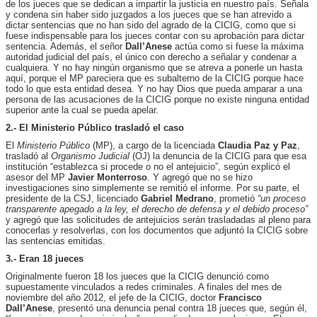
de los jueces que se dedican a impartir la justicia en nuestro país. Señala
y condena sin haber sido juzgados a los jueces que se han atrevido a
dictar sentencias que no han sido del agrado de la CICIG, como que si
fuese indispensable para los jueces contar con su aprobación para dictar
sentencia. Además, el señor
Dall’Anese
actúa como si fuese la máxima
autoridad judicial del país, el único con derecho a señalar y condenar a
cualquiera. Y no hay ningún organismo que se atreva a ponerle un hasta
aquí, porque el MP pareciera que es subalterno de la CICIG porque hace
todo lo que esta entidad desea. Y no hay Dios que pueda amparar a una
persona de las acusaciones de la CICIG porque no existe ninguna entidad
superior ante la cual se pueda apelar.
2.- El Ministerio Público trasladó el caso
El
Ministerio Público
(MP), a cargo de la licenciada
Claudia Paz y Paz
,
trasladó al
Organismo Judicial
(OJ) la denuncia de la CICIG para que esa
institución “establezca si procede o no el antejuicio”, según explicó el
asesor del MP
Javier Monterroso
. Y agregó que no se hizo
investigaciones sino simplemente se remitió el informe. Por su parte, el
presidente de la CSJ, licenciado
Gabriel Medrano
, prometió
“un proceso
transparente apegado a la ley, el derecho de defensa y el debido proceso”
y agregó que las solicitudes de antejuicios serán trasladadas al pleno para
conocerlas y resolverlas, con los documentos que adjuntó la CICIG sobre
las sentencias emitidas.
3.- Eran 18 jueces
Originalmente fueron 18 los jueces que la CICIG denunció como
supuestamente vinculados a redes criminales. A finales del mes de
noviembre del año 2012, el jefe de la CICIG, doctor
Francisco
Dall’Anese
, presentó una denuncia penal contra 18 jueces que, según él,