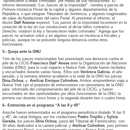
“favorecieron a redes criminales” por medio de sus resoluciones. El
informe denominado
“Los Jueces de la Impunidad”
, nombra a jueces de
Primera Instancia Penal
de la capital y algunos departamentos de la
República, o que integran
Tribunales de Sentencia
, y algunos magistrados
de salas de Apelaciones del ramo Penal. Al presentar el informe, el
doctor
Dall’Anesse
expresó:
“Los jueces de la impunidad incurrieron en la
violación de la ley en sus resoluciones al dictar fallos contrarios a
Derecho, violaron la ley y favoreci
e
ron redes criminales”
. Agrega que los
jueces no actuaron solos y en algunos casos se involucra a fiscales y
policías, aunque no se presentó ninguna denuncia contra otros
funcionarios.
5.- Queja ante la ONU
Tres de los jueces mencionados han presentado una denuncia contra el
jefe de la CICIG
Francisco Dall’ Anese
ante la
Organización de Naciones
Unidas
(ONU), para lo cual viajaron a Nueva York, donde fueron recibidos
y escuchados durante varias horas. Ellos son
Verónica Galicia
, el año
pasado; y la semana anterior acudieron a la sede de la ONU los jueces
Dina Ochoa
, y
Amílcar Enrique Colindres
. Ambos emprendieron viaje a
Nueva York cpn el propósito de entrevistarse con personeros de la ONU
para informarle del comportamiento del jefe de la CICIG, y fueron
escuchados en dos oportunidades por altos funcionarios de la ONU, la
primera vez durante cinco horas y la segunda durante tres o cuatro horas.
6– Entrevista en el programa
“A las 8 y 45”
Anoche fueron entrevistados en el programa periodístico titulado
“A las 8
y 45”,
de canal
Antigua,
por los conductores
Pedro Trujillo
y
Sylvia
Gereda
, los jueces
Dina Ochoa
, jueza del Tribunal de Feminicidios, con
30 años dedicados a la carrera judicial, y
Amílcar Colindres
, juez primero
de Instancia Penal, que recientemente viajaron a Nueva York para