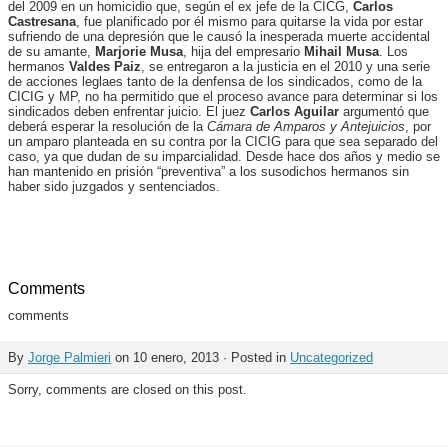
del 2009 en un homicidio que, según el ex jefe de la CICG,
Carlos
Castresana
, fue planificado por él mismo para quitarse la vida por estar
sufriendo de una depresión que le causó la inesperada muerte accidental
de su amante,
Marjorie Musa
, hija del empresario
Mihail Musa
. Los
hermanos
Valdes Paiz
, se entregaron a la justicia en el 2010 y una serie
de acciones leglaes tanto de la denfensa de los sindicados, como de la
CICIG y MP, no ha permitido que el proceso avance para determinar si los
sindicados deben enfrentar juicio. El juez
Carlos Aguilar
argumentó que
deberá esperar la resolución de la
Cámara de Amparos y Antejuicios
, por
un amparo planteada en su contra por la CICIG para que sea separado del
caso, ya que dudan de su imparcialidad. Desde hace dos años y medio se
han mantenido en prisión “preventiva” a los susodichos hermanos sin
haber sido juzgados y sentenciados.
Comments
comments
By
Jorge Palmieri
on 10 enero, 2013 · Posted in
Uncategorized
Sorry, comments are closed on this post.