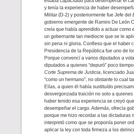
estaba capacitado para desempeñar el carg
y tenía la experiencia de haber desempeña
Militar (D-2) y posteriormente fue Jefe del
gobierno emergente de Ramiro De León Carp
creía que había aprendido a actuar como e
un gobernante tan mediocre que se le aplic
sin pena ni gloria. Confieso que el haber 
Presidencia de la República fue uno de los
Porque convencí a varios diputados a vota
diputados a quienes “depuró” poco tiempo 
Corte Suprema de Justicia
, licenciado Ju
“como un hermano”, no obstante lo cual t
Elías, a quien él había sustituído precisa
desvergonzada traición no solo a quienes l
haber tenido esa experiencia se creyó qu
desempeñar el cargo. Además, ofrecía gob
porque me hizo recordar a las dictaduras m
interpretó como que se proponía poner ord
aplicar la ley con toda firmeza a los delin