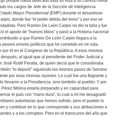
o porque había dedicado toda su vida a su carrera militar
do los cargos de Jefe de la Sección de Inteligencia
Estado Mayor Presidencial
(EMP) durante el desastroso
io, donde fue “el poder detrás del trono” y por eso se
stadista. Pero Ramiro De León Carpio no dio la talla y fue
ó el apodo de “huevos tibios” y pasó a la Historia nacional
contribuido a que Ramiro De León Carpio llegara a la
 peores errores políticos que he cometido en mi vida.
r por él en el Congreso de la República. A esos mismos
después, al igual que al presidente del Poder Judicial y
an José Rodil Peralta, de quien decía que le consideraba
ambién “lo depuró” siguiendo los mismos pasos de Serrano
mente por esas mismas razones. Lo cual fue una flagrante y
e llevaron a la Presidencia, sino también al pueblo. Y por
e Pérez Molina estaría preparado y en capacidad para
ernar el país con “mano dura”, lo cual a mí me desagradó
ilitares autoritarias que hemos sufrido, pero el pueblo lo
en y contribuir en lo que corresponde a sus atribuciones a
cuentes y a los corruptos. Pero en el transcurso del año que