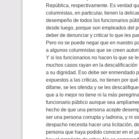
República, respectivamente. Es verdad qu
columnistas, en particular, tienen la deli
desempeño de todos los funcionarios públi
desde luego, porque son empleados del pue
deber de denunciar y criticar lo que les pa
Pero no se puede negar que en nuestro pa
a algunos columnistas que se creen autori
Y si los funcionarios no hacen lo que se l
muchos casos rayan en la descalificación 
a su dignidad. Eso debe ser enmendado po
expuestos a las críticas, no tienen por qu
difame, se les ofenda y se les descalifiqu
que a lo mejor no tiene ni la más peregrina
funcionario público aunque sea ampliamen
hecho de que una persona acepte desempe
ser una persona corrupta y ladrona, y ni s
despacho necesita hacer una licitación, d
persona que haya podido conocer en el pa