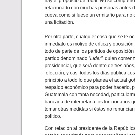
hay el propósito de robar. No se comprend
relacionado con muchas personas antes de
cueva como si fuese un ermitaño para no c
una licitación.
Por otra parte, cualquier cosa que se le oc
inmediato es motivo de crítica y oposició
todo de parte de los partidos de oposición
partido denominado
“Líder”
, quien comenz
presidencial, que será dentro de tres años
elección, y casi todos los días publica c
principio a todo lo que planea el actual 
respaldo económico para poder hacerlo, 
Guatemala con tanta necedad, particularme
bancada de interpelar a los funcionarios
tomar otras medidas si éstos no renuncian
político.
Con relación al presidente de la Repúblic