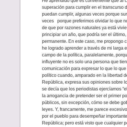
He aprendido que es conveniente que al 
superación para cumplir en el transcurso 
puedan cumplir, algunas veces porque sur
veces porque preferimos olvidar lo que 
de que por razones naturales ya está vivie
principiar un año, que podría ser el últim
permanente. En este caso, me propongo con
he logrado aprender a través de mi larga e
campo de la política, paralelamente, porq
influyente no es solo una persona que tie
comunicación para expresar lo que lo que 
político cuando, amparado en la libertad d
República, expresa sus opiniones sobre lo
se decía que los periodistas ejercíamos “e
la arrogancia de pretender ser el primer po
públicos, sin excepción, cómo se debe gob
leyes. Y, francamente, me parece excesivo
por el pueblo para desempeñar importantes
República; pero está visto que cualquier 