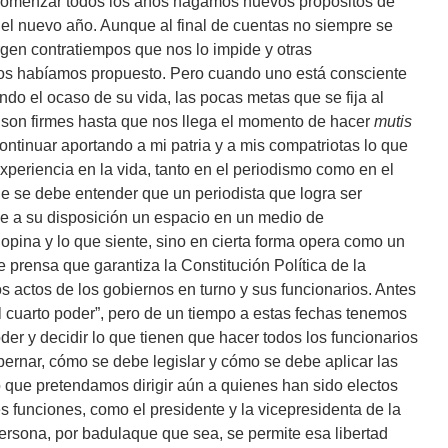
comenzar todos los años hagamos nuevos propósitos de
del nuevo año. Aunque al final de cuentas no siempre se
gen contratiempos que nos lo impide y otras
nos habíamos propuesto. Pero cuando uno está consciente
ndo el ocaso de su vida, las pocas metas que se fija al
o, son firmes hasta que nos llega el momento de hacer
mutis
tinuar aportando a mi patria y a mis compatriotas lo que
xperiencia en la vida, tanto en el periodismo como en el
ue se debe entender que un periodista que logra ser
ne a su disposición un espacio en un medio de
opina y lo que siente, sino en cierta forma opera como un
e prensa que garantiza la Constitución Política de la
s actos de los gobiernos en turno y sus funcionarios. Antes
l cuarto poder”, pero de un tiempo a estas fechas tenemos
der y decidir lo que tienen que hacer todos los funcionarios
ernar, cómo se debe legislar y cómo se debe aplicar las
 que pretendamos dirigir aún a quienes han sido electos
 funciones, como el presidente y la vicepresidenta de la
persona, por badulaque que sea, se permite esa libertad