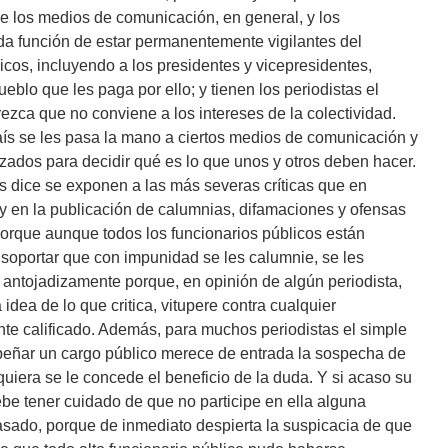
e los medios de comunicación, en general, y los
cada función de estar permanentemente vigilantes del
cos, incluyendo a los presidentes y vicepresidentes,
blo que les paga por ello; y tienen los periodistas el
rezca que no conviene a los intereses de la colectividad.
ís se les pasa la mano a ciertos medios de comunicación y
zados para decidir qué es lo que unos y otros deben hacer.
es dice se exponen a las más severas críticas que en
y en la publicación de calumnias, difamaciones y ofensas
rque aunque todos los funcionarios públicos están
é soportar que con impunidad se les calumnie, se les
e antojadizamente porque, en opinión de algún periodista,
 idea de lo que critica, vitupere contra cualquier
te calificado. Además, para muchos periodistas el simple
ñar un cargo público merece de entrada la sospecha de
iquiera se le concede el beneficio de la duda. Y si acaso su
ebe tener cuidado de que no participe en ella alguna
sado, porque de inmediato despierta la suspicacia de que