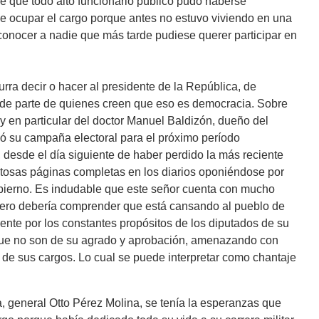
e que todo alto funcionario público pudo haberse
 ocupar el cargo porque antes no estuvo viviendo en una
onocer a nadie que más tarde pudiese querer participar en
urra decir o hacer al presidente de la República, de
n de parte de quienes creen que eso es democracia. Sobre
 y en particular del doctor Manuel Baldizón, dueño del
ó su campaña electoral para el próximo período
, desde el día siguiente de haber perdido la más reciente
ostosas páginas completas en los diarios oponiéndose por
gobierno. Es indudable que este señor cuenta con mucho
pero debería comprender que está cansando al pueblo de
nte por los constantes propósitos de los diputados de su
 que no son de su agrado y aprobación, amenazando con
 de sus cargos. Lo cual se puede interpretar como chantaje
a, general Otto Pérez Molina, se tenía la esperanzas que