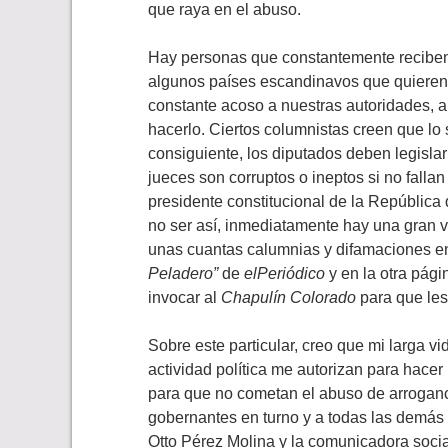
que raya en el abuso.
Hay personas que constantemente recibe
algunos países escandinavos que quieren
constante acoso a nuestras autoridades, a
hacerlo. Ciertos columnistas creen que lo 
consiguiente, los diputados deben legisla
jueces son corruptos o ineptos si no falla
presidente constitucional de la República
no ser así, inmediatamente hay una gran v
unas cuantas calumnias y difamaciones e
Peladero”
de
elPeriódico
y en la otra pág
invocar al
Chapulín Colorado
para que les
Sobre este particular, creo que mi larga vi
actividad política me autorizan para hacer
para que no cometan el abuso de arroganci
gobernantes en turno y a todas las demás a
Otto Pérez Molina y la comunicadora social