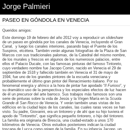
Jorge Palmieri
PASEO EN GÓNDOLA EN VENECIA
Queridos amigos:
Este domingo 19 de febrero del año 2012 voy a reproducir un
slideshare
de un paseo en góndola por los canales de Venecia, incluyendo el Gran
Canal, y luego los canales interiores, pasando bajo el Puente de los
Suspiros, etcétera. También verán algunas fotografías de la Plaza de San
Marcos con sus tradicionales palomas, de la Catedral del mismo nombre,
de los murales y frescos en algunos de los numerosos palacios, entre
ellos el Palacio Ducale, con las famosas pinturas del famoso Tintoreto,
cuyo verdadero nombre fue Jacopo Comin, nacido en Venecia el 29 de
septiembre de 1518 y fallecido también en Venecia el 31 de mayo de
1594, fue uno de los grandes pintores de la escuela veneciana y
probablemente el último gran pintor del Renacimiento italiano. Por su
fenomenal energía y ahínco a la hora de pintar fue apodado “
Il Furioso
“, y
su dramático uso de la perspectiva y los especiales efectos de luz hacen
de él un precursor del arte barroco. Sus trabajos más famosos son una
serie de pinturas sobre la vida de Jesús y la Virgen María en la
Scuola
Grande di San Rocco
de Venecia. Y verán también unas vistas de los
edificios en la ciudad lejos de los canales, las cuales raras veces se han
visto. Su padre, Giovanni, era un tintorero y de ahí que su hijo tuviera el
apodo de “Tintoretto”, que significa pequeño tintorero, o hijo del tintorero.
La familia era originaria de Brescia, una ciudad-estado a unos 170
kilómetros de Venecia. Otros estudios posteriores indican la ciudad
toscana de Lucca como origen de la familia. En su infancia Jacopo, un