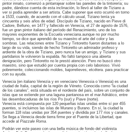
pintor innato, comenzó a pintarrajear sobre las paredes de la tintorería; su
padre, dándose cuenta de esta inclinación, lo llevó al taller de Tiziano a
ver si podía aprender a ser artista. Cabe suponer que esto ocurrió en torno
a 1533, cuando, de acuerdo con el cálculo usual, Tiziano tenía ya
cincuenta y seis años de edad. Discípulo de Tiziano, nacido en Pieve di
Cadore, Belluno, en 1477 y fallecido en Venecia, el 27 de agosto de 1576,
fue un gran pintor italiano del período del Renacimiento, uno de los
mayores exponentes de la Escuela veneciana.aunque no por mucho
tiempo, se dice que aprendió de su maestro el arte del color y las
sombras. Las relaciones entre Tiziano y Tintoretto fueron distantes a lo
largo de su vida, siendo de hecho Tintoretto un admirador profeso y
ardiente de la obra de Tiziano, pero nunca fue un amigo, y Tiziano y sus
partidarios le volvieron la espalda. No faltó tampoco una abierta
denigración, pero Tintoretto no le prestó atención. Pero no buscó otro
maestro, sino que estudió por cuenta propia con celo laborioso. Vivió
pobremente, coleccionando moldes, bajorrelieves, etcétera. para practicar
con su ayuda.
Venecia (en italiano Venezia y en veneciano Venessia o Venesia) es una
ciudad de Italia, capital de la región de Véneto. Conocida como “la ciudad
de los canales”, está situada en el nordeste del país, sobre un conjunto de
islas que se extiende por una laguna pantanosa en el mar Adriático, entre
las desembocaduras de los ríos Po (sur) y Piave (norte).
Venecia está compuesta por 120 pequeñas islas unidas entre sí por 455
puentes, si incluimos las islas de Murano y Burano. En sí, la ciudad la
forman 118 islas unidas por 354 puentes y dividida por 177 ríos y canales.
Se llega a Venecia desde tierra firme por el Puente de la Libertad, que
accede al
Piazzale Roma
.
Podrán ver este paseo con una bella música de fondo del violinista