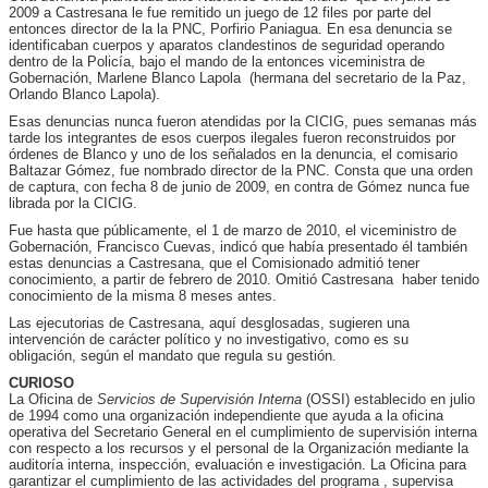
2009 a Castresana le fue remitido un juego de 12 files por parte del
entonces director de la la PNC, Porfirio Paniagua. En esa denuncia se
identificaban cuerpos y aparatos clandestinos de seguridad operando
dentro de la Policía, bajo el mando de la entonces viceministra de
Gobernación, Marlene Blanco Lapola (hermana del secretario de la Paz,
Orlando Blanco Lapola).
Esas denuncias nunca fueron atendidas por la CICIG, pues semanas más
tarde los integrantes de esos cuerpos ilegales fueron reconstruidos por
órdenes de Blanco y uno de los señalados en la denuncia, el comisario
Baltazar Gómez, fue nombrado director de la PNC. Consta que una orden
de captura, con fecha 8 de junio de 2009, en contra de Gómez nunca fue
librada por la CICIG.
Fue hasta que públicamente, el 1 de marzo de 2010, el viceministro de
Gobernación, Francisco Cuevas, indicó que había presentado él también
estas denuncias a Castresana, que el Comisionado admitió tener
conocimiento, a partir de febrero de 2010. Omitió Castresana haber tenido
conocimiento de la misma 8 meses antes.
Las ejecutorias de Castresana, aquí desglosadas, sugieren una
intervención de carácter político y no investigativo, como es su
obligación, según el mandato que regula su gestión.
CURIOSO
La Oficina de
Servicios de Supervisión Interna
(OSSI) establecido en julio
de 1994 como una organización independiente que ayuda a la oficina
operativa del Secretario General en el cumplimiento de supervisión interna
con respecto a los recursos y el personal de la Organización mediante la
auditoría interna, inspección, evaluación e investigación. La Oficina para
garantizar el cumplimiento de las actividades del programa , supervisa