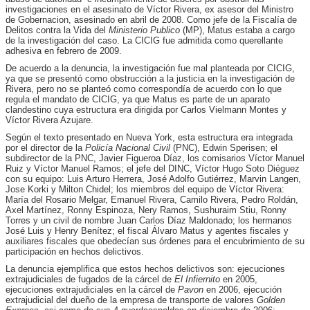
investigaciones en el asesinato de Víctor Rivera, ex asesor del Ministro
de Gobernacion, asesinado en abril de 2008. Como jefe de la Fiscalía de
Delitos contra la Vida
del
Ministerio Publico
(MP), Matus estaba a cargo
de la investigación del caso. La CICIG fue admitida como querellante
adhesiva en febrero de 2009.
De acuerdo a la denuncia, la investigación fue mal planteada por CICIG,
ya que se presentó como obstrucción a la justicia en la investigación de
Rivera, pero no se planteó como correspondía de acuerdo con lo que
regula el mandato de CICIG, ya que Matus es parte de un aparato
clandestino cuya estructura era dirigida por Carlos Vielmann Montes y
Víctor Rivera Azujare.
Según el texto presentado en Nueva York, esta estructura era integrada
por el director de la
Policía Nacional Civil
(PNC), Edwin Sperisen; el
subdirector de la PNC, Javier Figueroa Díaz, los comisarios Víctor Manuel
Ruiz y Víctor Manuel Ramos; el jefe del DINC, Víctor Hugo Soto Diéguez
con su equipo: Luis Arturo Herrera, José Adolfo Gutiérrez, Marvin Langen,
Jose Korki y Milton Chidel; los miembros del equipo de Víctor Rivera:
María del Rosario Melgar, Emanuel Rivera, Camilo Rivera, Pedro Roldán,
Axel Martínez, Ronny Espinoza, Nery Ramos, Sushuraim Stiu, Ronny
Torres y un civil de nombre Juan Carlos Díaz Maldonado; los hermanos
José Luis y Henry Benítez; el fiscal Álvaro Matus y agentes fiscales y
auxiliares fiscales que obedecían sus órdenes para el encubrimiento de su
participación en hechos delictivos.
La denuncia ejemplifica que estos hechos delictivos son: ejecuciones
extrajudiciales de fugados de la cárcel de
El Infiernito
en 2005,
ejecuciones extrajudiciales en la cárcel de
Pavon
en 2006, ejecución
extrajudicial del dueño de la empresa de transporte de valores
Golden