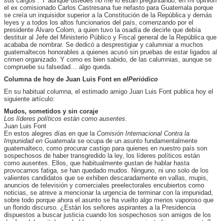
sus cargos”. Y aunque ustedes no me lo están preguntando, en mi opinión
el ex comisionado Carlos Castresana fue nefasto para Guatemala porque
se creía un inquisidor superior a la Constitución de la República y demás
leyes y a todos los altos funcionarios del país, comenzando por el
presidente Álvaro Colom, a quien tuvo la osadía de decirle que debía
destituir al Jefe del Ministerio Público y Fiscal general de la República que
acababa de nombrar. Se dedicó a desprestigiar y calumniar a muchos
guatemaltecos honorables a quienes acusó sin pruebas de estar ligados al
crimen organizado. Y como es bien sabido, de las calumnias, aunque se
compruebe su falsedad… algo queda.
Columna de hoy de Juan Luis Font en
elPeriódico
En su habitual columna, el estimado amigo Juan Luis Font publica hoy el
siguiente artículo:
Mudos, sometidos y sin coraje
Los líderes políticos están como ausentes.
Juan Luis Font
En estos alegres días en que la
Comisión Internacional Contra la
Impunidad en Guatemala
se ocupa de un asunto fundamentalmente
guatemalteco, como procurar castigo para quienes en nuestro país son
sospechosos de haber transgredido la ley, los líderes políticos están
como ausentes. Ellos, que habitualmente gustan de hablar hasta
provocarnos fatiga, se han quedado mudos. Ninguno, ni uno solo de los
valientes candidatos que se exhiben descaradamente en vallas, mupis,
anuncios de televisión y comerciales preelectorales encubiertos como
noticias, se atreve a mencionar la urgencia de terminar con la impunidad,
sobre todo porque ahora el asunto se ha vuelto algo menos vaporoso que
un florido discurso. ¿Están los señores aspirantes a la Presidencia
dispuestos a buscar justicia cuando los sospechosos son amigos de los