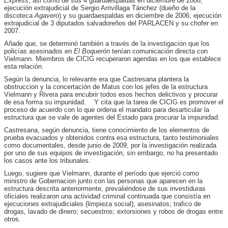
Express
, asi como de sus 4 guardaespaldas en diciembre de 2006;
ejecución extrajudicial de Sergio Arrivillaga Tánchez (dueño de la
discoteca
Agavero
) y su guardaespaldas en diciembre de 2006; ejecución
extrajudicial de 3 diputados salvadoreños del PARLACEN y su chofer en
2007.
Añade que, se determinó también a través de la investigación que los
policías asesinados en
El Boquerón
tenían comunicación directa con
Vielmann. Miembros de CICIG recuperaron agendas en los que establece
esta relación.
Según la denuncia, lo relevante era que Castresana plantera la
obstruccion y la concertación de Matus con los jefes de la estructura
Vielmann y Rivera para encubrir todos esos hechos delictivos y procurar
de esa forma su impunidad. Y cita que la tarea de CICIG es promover el
proceso de acuerdo con lo que ordena el mandato para desarticular la
estructura que se vale de agentes del Estado para procurar la impunidad.
Castresana, según denuncia, tiene conocimiento de los elementos de
prueba evacuados y obtenidos contra esa estructura, tanto testimoniales
como documentales, desde junio de 2009, por la investigación realizada
por uno de sus equipos de investigación, sin embargo, no ha presentado
los casos ante los tribunales.
Luego, sugiere que Vielmann, durante el período que ejerció como
ministro de Gobernacion junto con las personas que aparecen en la
estructura descrita anteriormente, prevaliéndose de sus investiduras
oficiales realizaron una actividad criminal continuada que consistía en
ejecuciones extrajudiciales (limpieza social); asesinatos; trafico de
drogas, lavado de dinero; secuestros; extorsiones y robos de drogas entre
otros.