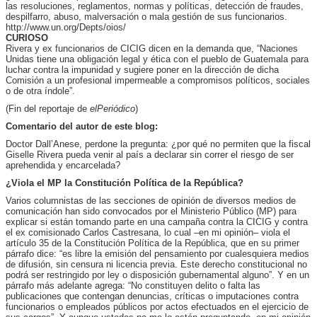
las resoluciones, reglamentos, normas y políticas, detección de fraudes,
despilfarro, abuso, malversación o mala gestión de sus funcionarios.
http://www.un.org/Depts/oios/
CURIOSO
Rivera y ex funcionarios de CICIG dicen en la demanda que, “Naciones
Unidas tiene una obligación legal y ética con el pueblo de Guatemala para
luchar contra la impunidad y sugiere poner en la dirección de dicha
Comisión a un profesional impermeable a compromisos políticos, sociales
o de otra índole”.
(Fin del reportaje de
elPeriódico
)
Comentario del autor de este blog:
Doctor Dall’Anese, perdone la pregunta: ¿por qué no permiten que la fiscal
Giselle Rivera pueda venir al país a declarar sin correr el riesgo de ser
aprehendida y encarcelada?
¿Viola el MP la Constitución Política de la República?
Varios columnistas de las secciones de opinión de diversos medios de
comunicación han sido convocados por el Ministerio Público (MP) para
explicar si están tomando parte en una campaña contra la CICIG y contra
el ex comisionado Carlos Castresana, lo cual –en mi opinión– viola el
artículo 35 de la Constitución Política de la República, que en su primer
párrafo dice: “es libre la emisión del pensamiento por cualesquiera medios
de difusión, sin censura ni licencia previa. Este derecho constitucional no
podrá ser restringido por ley o disposición gubernamental alguno”. Y en un
párrafo más adelante agrega: “No constituyen delito o falta las
publicaciones que contengan denuncias, críticas o imputaciones contra
funcionarios o empleados públicos por actos efectuados en el ejercicio de