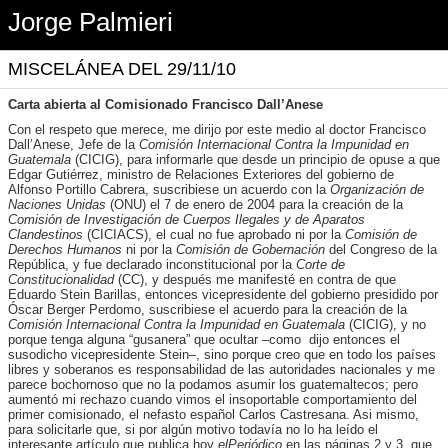
Jorge Palmieri
MISCELÁNEA DEL 29/11/10
Carta abierta al Comisionado Francisco Dall’Anese
Con el respeto que merece, me dirijo por este medio al doctor Francisco
Dall’Anese, Jefe de la
Comisión Internacional Contra la Impunidad en
Guatemala
(CICIG), para informarle que desde un principio de opuse a que
Edgar Gutiérrez, ministro de Relaciones Exteriores del gobierno de
Alfonso Portillo Cabrera, suscribiese un acuerdo con la
Organización de
Naciones Unidas
(ONU) el 7 de enero de 2004 para la creación de la
Comisión de Investigación de Cuerpos Ilegales y de Aparatos
Clandestinos
(CICIACS), el cual no fue aprobado ni por la
Comisión de
Derechos Humanos
ni por la
Comisión de Gobernación
del Congreso de la
República, y fue declarado inconstitucional por la
Corte de
Constitucionalidad
(CC), y después me manifesté en contra de que
Eduardo Stein Barillas, entonces vicepresidente del gobierno presidido por
Óscar Berger Perdomo, suscribiese el acuerdo para la creación de la
Comisión Internacional Contra la Impunidad en Guatemala
(CICIG), y no
porque tenga alguna “gusanera” que ocultar –como dijo entonces el
susodicho vicepresidente Stein–, sino porque creo que en todo los países
libres y soberanos es responsabilidad de las autoridades nacionales y me
parece bochornoso que no la podamos asumir los guatemaltecos; pero
aumentó mi rechazo cuando vimos el insoportable comportamiento del
primer comisionado, el nefasto español Carlos Castresana. Asi mismo,
para solicitarle que, si por algún motivo todavía no lo ha leído el
interesante artículo que publica hoy
elPeriódico
en las páginas 2 y 3, que