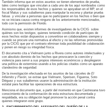
También informa que en estos asuntos se tienen elementos de prueba,
tales como testigos que vinculan a cada uno de los aquí nombrados como
los responsables de esos hechos y quienes se apoyaban en el MP, en el
fiscal Matus y sus subalternos para manipular la escena y plantar prueba
falsas y vincular a personas que no participaron en los hechos o bien que
no se iniciara causa contra ninguno de los anteriormente mencionados,
todo con la permisión de Florido.
Asimismo que, existen informes de investigadores de la CICIG sobre
quiénes son los testigos; quienes teniendo condición de partícipes de
esos hechos están dispuestos a convertirse en colaboradores siempre y
cuando se procure una normativa al efecto y no las reformas promovidas
por la CICIG que por el contrario eliminan toda posibilidad de colaboración
y ponen en riesgo su integridad física.
El documento cita a Vielmann junto a Rivera como autores intelectuales y
con absoluto dominio de los hechos que provocaron la coerción y
violencia para servir a sus propios intereses económicos y desplegaron
una política de exterminio usando a los policías citados como un aparato
clandestino de seguridad.
De la investigación efectuada en los asuntos de las cárceles de
El
Infiernito
y
Pavón
, se extrae que Vielmann, Sperisen, Figueroa, Soto
Diéguez y sus subalternos usaron la administración de la institución
estatal para facilitar las operaciones de esa estructura.
Menciona el documento que, a partir del momento en que Castresana tuvo
conocimiento de la conformación de esta estructura documentada y
respaldada, era su obligación legal promover la acción penal contra
quienes integraron este grupo.
2.- ENCUBRIMIENTO DEL ASESINATO DEL DUEÑO DE LA