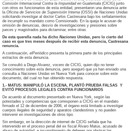
Comisión Internacional Contra la Impunidad en Guatemala
(CICIG) junto
con otros ex funcionarios de esta entidad, presentaron una denuncia ante
la
Oficina de Servicios de Supervisión Interna
(OSSI) de
Naciones Unidas
solicitando investigar al doctor Carlos Castresana bajo los señalamientos
de incumplir su mandato como Comisionado. En la queja le acusan de
omisión de denuncias, desvío de investigaciones y presiones sobre
jueces y magistrados para dictaminar, entre otras.
De esta querella nada ha dicho
Naciones Unidas
, pero lo cierto del
caso es que tres meses después de recibir esta denuncia, Castresana
renuncia.
A continuación,
elPeriódico
presenta la primera parte de los principales
extractos de esta denuncia.
Se consultó a Diego Alvarez, vocero de CICIG, quien dijo no tener
conocimiento sobre esta denuncia, pero aseguró que ya han enviado una
consulta a
Naciones Unidas
en Nueva York para conocer sobre este
documento, del cual no han obtenido respuesta.
1.- MATUS: MANIPULÓ LA ESCENA, PLANTÓ PRUEBA FALSAS Y
EVITÓ PROCESOS LEGALES CONTRA FUNCIONARIOS
De acuerdo al documento presentado en Nueva York, según las
potestades y competencias que corresponen a CICIG en el mandato
firmado el 12 de diciembre de 2006, el órgano está limitado a investigar
cuerpos ilegales de seguridad y aparatos clandestinos y no pueden
intervenir en investigaciones de otros tipo.
Sin embargo, en la dirección de internet de CICIG señala que ha
intervenido en el proceso penal del ex fiscal Álvaro Matus, acusado de
abuso de autoridad e incumplimiento de deberes por obstruir las