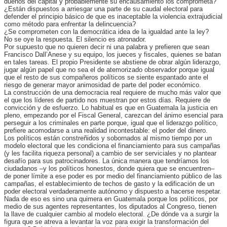
dueños del capital y probablemente su encausamiento los comprometa?
¿Están dispuestos a arriesgar una parte de su caudal electoral para
defender el principio básico de que es inaceptable la violencia extrajudicial
como método para enfrentar la delincuencia?
¿Se comprometen con la democrática idea de la igualdad ante la ley?
No se oye la respuesta. El silencio es atronador.
Por supuesto que no quieren decir ni una palabra y prefieren que sean
Francisco Dall’Anese y su equipo, los jueces y fiscales, quienes se batan
en tales tareas. El propio Presidente se abstiene de obrar algún liderazgo,
jugar algún papel que no sea el de atemorizado observador porque igual
que el resto de sus compañeros políticos se siente espantado ante el
riesgo de generar mayor animosidad de parte del poder económico.
La construcción de una democracia real requiere de mucho más valor que
el que los líderes de partido nos muestran por estos días. Requiere de
convicción y de esfuerzo. Lo habitual es que en Guatemala la justicia en
pleno, empezando por el Fiscal General, carezcan del ánimo esencial para
perseguir a los criminales en parte porque, igual que el liderazgo político,
prefiere acomodarse a una realidad incontestable: el poder del dinero.
Los políticos están constreñidos y sobornados al mismo tiempo por un
modelo electoral que les condiciona el financiamiento para sus campañas
(y les facilita riqueza personal) a cambio de ser serviciales y no plantear
desafío para sus patrocinadores. La única manera que tendríamos los
ciudadanos –y los políticos honestos, donde quiera que se encuentren–
de poner límite a ese poder es por medio del financiamiento público de las
campañas, el establecimiento de techos de gasto y la edificación de un
poder electoral verdaderamente autónomo y dispuesto a hacerse respetar.
Nada de eso es sino una quimera en Guatemala porque los políticos, por
medio de sus agentes representantes, los diputados al Congreso, tienen
la llave de cualquier cambio al modelo electoral. ¿De dónde va a surgir la
figura que se atreva a levantar la voz para exigir la transformación del