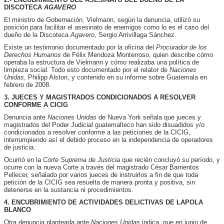
DISCOTECA
AGAVERO
El ministro de Gobernación, Vielmann, según la denuncia, utilizó su
posición para facilitar el asesinato de enemigos como lo es el caso del
dueño de la Discoteca
Agavero
, Sergio Arrivillaga Sánchez.
Existe un testimonio documentado por la oficina del
Procurador de los
Derechos Humanos
de Félix Mendoza Monterroso, quien describe cómo
operaba la estructura de Vielmann y cómo realizaba una política de
limpieza social. Todo esto documentado por el relator de
Naciones
Unidas
, Philipp Alston, y contenido en su informe sobre Guatemala en
febrero de 2008.
3. JUECES Y MAGISTRADOS CONDICIONADOS A RESOLVER
CONFORME A CICIG
Denuncia ante
Naciones Unidas
de Nueva York señala que jueces y
magistrados del Poder Judicial guatemalteco han sido disuadidos y/o
condicionados a resolver conforme a las peticiones de la CICIG,
interrumpiendo así el debido proceso en la independencia de operadores
de justicia.
Ocurrió en la
Corte Suprema de Justicia
que recién concluyó su período, y
ocurre con la nueva Corte a través del magistrado César Barrientos
Pellecer, señalado por varios jueces de instruirlos a fin de que toda
petición de la CICIG sea resuelta de manera pronta y positiva, sin
detenerse en la sustancia ni procedimientos.
4. ENCUBRIMIENTO DE ACTIVIDADES DELICTIVAS DE LAPOLA
BLANCO
Otra denuncia planteada ante
Naciones Unidas
indica que en junio de