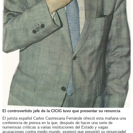
El controvertido jefe de la CICIG tuvo que presentar su renuncia
El jurista español Carlos Castresana Fernánde ofreció esta mañana una
conferencia de prensa en la que, después de hacer una serie de
numerosas críiticas a varias instituciones del Estado y vagas
acusaciones contra medio mundo, expresó que presentó su renunciadel