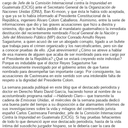
cargo de
Jefe de la Comisión Internacional contra la Impunidad en
Guatemala
(CICIG) ante el Secretario General de la
Organización de
Naciones Unidas
(ONU), Ban Ki-moon, y que ésta le había sido aceptada,
y que ya se lo había informado al Presidente Constitucional de la
República, ingeniero Álvaro Colom Caballeros. Asimismo, entre la serie de
informaciones que dio y las graves acusaciones que hizo a diestra y
siniestra, dijo que le había pedido al mandatario guatemalteco la inmediata
destitución del recientemente nombrado
Fiscal General de la Nación
y
Jefe del Ministerio Público
(MP) doctor Conrado Arnulfo Reyes
Sagastume, a quien acusó de ser un abogado corrupto, ligado a un bufete
que trabaja para el crimen organizado y los narcotraficantes, pero sin dar
a conocer pruebas de ello. ¡Qué atrevimiento! ¿Cómo se atreve a hablar
de esa manera de alguien que acaba de ser mombrado para ese cargo por
el Presidente de la República? ¿Qué se estará creyendo este individuo?
Porque es indudable que el doctor Reyes Sagastume fue
meticulosamente investigado por el gobierno antes de que fuese
nombrado para desempeñar tan importante cargo. Por consiguiente, las
acusaciones de Castresana en este sentido son una intolerable falta de
respeto a la dignidad del Presidente Colom.
La semana pasada publiqué en este
blog
que el destacado periodista y
doctor en Derecho Mario David García, haciendo honor al nombre de su
acostumbrado programa radial —
Hablando Claro
— que transmite la
cadena de
Emisoras Unidas
, el miércoles de la semana pasada dedicó
una buena parte del tiempo a su disposición a dar alarmantes informes de
sus investigaciones sobre la vida y milagros del controvertido jurista
español Carlos Castresana Fernández, jefe de la
Comisión Internacional
Contra la Impunidad en Guatemala
(CICIG). Si hay pruebas fehacientes
de todo lo que denunció ayer ese destacado periodista, hasta de la vida
íntima del susodicho juzgador hispano, se le debería caer la cara de