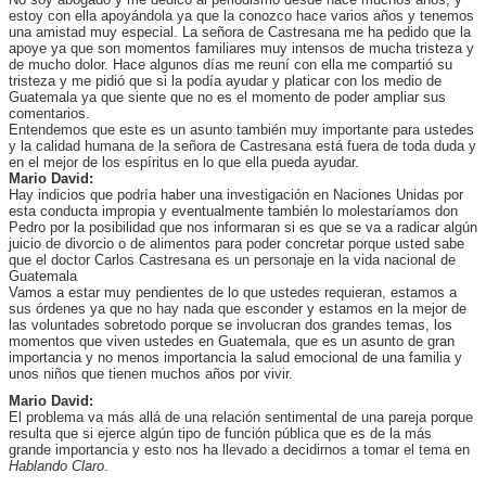
estoy con ella apoyándola ya que la conozco hace varios años y tenemos
una amistad muy especial. La señora de Castresana me ha pedido que la
apoye ya que son momentos familiares muy intensos de mucha tristeza y
de mucho dolor. Hace algunos días me reuní con ella me compartió su
tristeza y me pidió que si la podía ayudar y platicar con los medio de
Guatemala ya que siente que no es el momento de poder ampliar sus
comentarios.
Entendemos que este es un asunto también muy importante para ustedes
y la calidad humana de la señora de Castresana está fuera de toda duda y
en el mejor de los espíritus en lo que ella pueda ayudar.
Mario David:
Hay indicios que podría haber una investigación en Naciones Unidas por
esta conducta impropia y eventualmente también lo molestaríamos don
Pedro por la posibilidad que nos informaran si es que se va a radicar algún
juicio de divorcio o de alimentos para poder concretar porque usted sabe
que el doctor Carlos Castresana es un personaje en la vida nacional de
Guatemala
Vamos a estar muy pendientes de lo que ustedes requieran, estamos a
sus órdenes ya que no hay nada que esconder y estamos en la mejor de
las voluntades sobretodo porque se involucran dos grandes temas, los
momentos que viven ustedes en Guatemala, que es un asunto de gran
importancia y no menos importancia la salud emocional de una familia y
unos niños que tienen muchos años por vivir.
Mario David:
El problema va más allá de una relación sentimental de una pareja porque
resulta que si ejerce algún tipo de función pública que es de la más
grande importancia y esto nos ha llevado a decidirnos a tomar el tema en
Hablando Claro
.