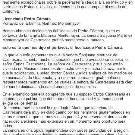
realmente excepcionales sobre la pederastería clerical allá en México y en
parte de los Estados Unidos, al menos en lo que compete al estado de
California.
Licenciado Pedro Cámara
Portavoz de la familia Martínez Montemayor
Hemos obtenido declaración del licenciado Pedro Cámara, quien es
portavoz de la familia Martínez Montemayor. La señora Sanjuana Martínez
Montemayor de Castresana prefirió mantenerse al margen.
Esto es lo que nos dijo el portavoz, el licenciado Pedro Cámara
:
Lo que le puedo comentar es que la señora Sanjuana Martínez de
Castresana lamenta mucho la situación que ha provocado su esposo, el
señor Carlos Castresana. La señora de Castresana y sus hijos están
viviendo en México momentos de mucho dolor y mucha tristeza, por lo
que le solicitamos, a usted doctor García y a los amigos de los medios de
comunicación de Guatemala, y a nuestros hermanos guatemaltecos
respetar estos momentos en los cuales la señora de Castresana está cien
por ciento dedicada a la salud emocional de sus hijos.
En el entendido que ella comprende que su esposo Carlos Castresana es
un personaje público que debe ofrecer honorabilidad y la moral que él
exigía de los demás.
De manera muy especial le digo doctor Mario, que la señora de
Castresana deja muy en claro cariño por los hermanos guatemaltecos en
estos momentos que están viviendo por allá y se reserva el derecho de
hacer declaraciones más extensas en un momento más oportuno para
todos.
La señora es una típica regiomontana con raíces profundas de la región.
No soy abogado y me dedico al periodismo desde hace muchos años, y