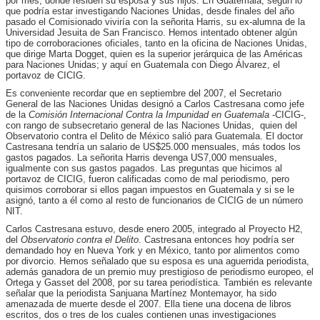
por mes, donde residen su esposa y sus hijos. En Guatemala, según lo
que podría estar investigando Naciones Unidas, desde finales del año
pasado el Comisionado viviría con la señorita Harris, su ex-alumna de la
Universidad Jesuita de San Francisco. Hemos intentado obtener algún
tipo de corroboraciones oficiales, tanto en la oficina de Naciones Unidas,
que dirige Marta Dogget, quien es la superior jerárquica de las Américas
para Naciones Unidas; y aquí en Guatemala con Diego Álvarez, el
portavoz de CICIG.
Es conveniente recordar que en septiembre del 2007, el Secretario
General de las Naciones Unidas designó a Carlos Castresana como jefe
de la
Comisión Internacional Contra la Impunidad en Guatemala
-CICIG-,
con rango de subsecretario general de las Naciones Unidas, quien del
Observatorio contra el Delito de México salió para Guatemala. El doctor
Castresana tendría un salario de US$25.000 mensuales, más todos los
gastos pagados. La señorita Harris devenga US7,000 mensuales,
igualmente con sus gastos pagados. Las preguntas que hicimos al
portavoz de CICIG, fueron calificadas como de mal periodismo, pero
quisimos corroborar si ellos pagan impuestos en Guatemala y si se le
asignó, tanto a él como al resto de funcionarios de CICIG de un número
NIT.
Carlos Castresana estuvo, desde enero 2005, integrado al Proyecto H2,
del
Observatorio contra el Delito
. Castresana entonces hoy podría ser
demandado hoy en Nueva York y en México, tanto por alimentos como
por divorcio. Hemos señalado que su esposa es una aguerrida periodista,
además ganadora de un premio muy prestigioso de periodismo europeo, el
Ortega y Gasset del 2008, por su tarea periodística. También es relevante
señalar que la periodista Sanjuana Martínez Montemayor, ha sido
amenazada de muerte desde el 2007. Ella tiene una docena de libros
escritos, dos o tres de los cuales contienen unas investigaciones