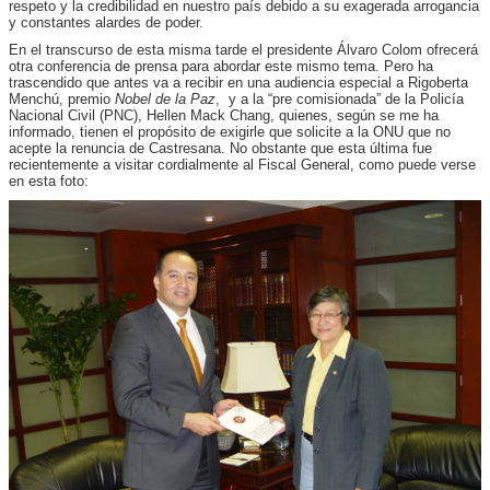
respeto y la credibilidad en nuestro país debido a su exagerada arrogancia
y constantes alardes de poder.
En el transcurso de esta misma tarde el presidente Álvaro Colom ofrecerá
otra conferencia de prensa para abordar este mismo tema. Pero ha
trascendido que antes va a recibir en una audiencia especial a Rigoberta
Menchú, premio
Nobel de la Paz
, y a la “pre comisionada” de la Policía
Nacional Civil (PNC), Hellen Mack Chang, quienes, según se me ha
informado, tienen el propósito de exigirle que solicite a la ONU que no
acepte la renuncia de Castresana. No obstante que esta última fue
recientemente a visitar cordialmente al Fiscal General, como puede verse
en esta foto: