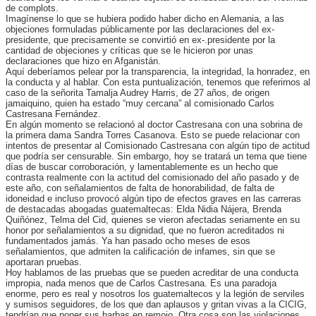
de complots.
Imagínense lo que se hubiera podido haber dicho en Alemania, a las
objeciones formuladas públicamente por las declaraciones del ex-
presidente, que precisamente se convirtió en ex-.presidente por la
cantidad de objeciones y críticas que se le hicieron por unas
declaraciones que hizo en Afganistán.
Aquí deberíamos pelear por la transparencia, la integridad, la honradez, en
la conducta y al hablar. Con esta puntualización, tenemos que referirnos al
caso de la señorita Tamalja Audrey Harris, de 27 años, de origen
jamaiquino, quien ha estado “muy cercana” al comisionado Carlos
Castresana Fernández.
En algún momento se relacionó al doctor Castresana con una sobrina de
la primera dama Sandra Torres Casanova. Esto se puede relacionar con
intentos de presentar al Comisionado Castresana con algún tipo de actitud
que podría ser censurable. Sin embargo, hoy se tratará un tema que tiene
días de buscar corroboración, y lamentablemente es un hecho que
contrasta realmente con la actitud del comisionado del año pasado y de
este año, con señalamientos de falta de honorabilidad, de falta de
idoneidad e incluso provocó algún tipo de efectos graves en las carreras
de destacadas abogadas guatemaltecas: Elda Nidia Nájera, Brenda
Quiñónez, Telma del Cid, quienes se vieron afectadas seriamente en su
honor por señalamientos a su dignidad, que no fueron acreditados ni
fundamentados jamás. Ya han pasado ocho meses de esos
señalamientos, que admiten la calificación de infames, sin que se
aportaran pruebas.
Hoy hablamos de las pruebas que se pueden acreditar de una conducta
impropia, nada menos que de Carlos Castresana. Es una paradoja
enorme, pero es real y nosotros los guatemaltecos y la legión de serviles
y sumisos seguidores, de los que dan aplausos y gritan vivas a la CICIG,
tendrían que poner sus barbas en remojo. Otra cosa son las violaciones