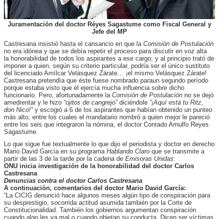
Juramentación del doctor Réyes Sagastume como Fiscal General y
Jefe del MP
Castresana insistió hasta el cansancio en que la
Comisión de Postulación
no era idónea y que se debía repetir el proceso para discutir en voz alta
la honorabilidad de todos los aspirantes a ese cargo; y al principio trató de
imponer a quien, según su criterio particular, podría ser el único sustituto
del licenciado Amílcar Velásquez Zárate… ¡el mismo Velásquez Zárate!
Castresana pretendía que éste fuese nombrado paraun segundo período
porque estaba visto que él ejercía mucha influencia sobre dicho
funcionario. Pero, afortunadamente la
Comisión de Postulación
no se dejó
amedrentar y le hizo
“ojitos de cangrejo”
diciéndole
“¡Aquí está tu Ritz,
don Nico!”
y escogió a 6 de los aspirantes que habían obtenido un punteo
más alto, entre los cuales el mandatario nombró a quien mejor le pareció
entre los seis que integraron la nómina, el doctor Conrado Arnulfo Reyes
Sagastume.
Lo que sigue fue textualmente lo que dijo el periodista y doctor en derecho
Mario David García en su programa
Hablando Claro
que se transmite a
partir de las 3 de la tarde por la cadena de
Emisoras Unidas
:
ONU inicia investigación de la honorabilidad del doctor Carlos
Castresana
Denuncias contra el doctor Carlos Castresana
A continuación, comentarios del doctor Mario David García:
“La CICIG denunció hace algunos meses algún tipo de conspiración para
su desprestigio, socorrida actitud asumida también por la Corte de
Constitucionalidad. También los gobiernos argumentan conspiración
cuando algo les va mal o cuando objetan su conducta. Dicen ser víctimas