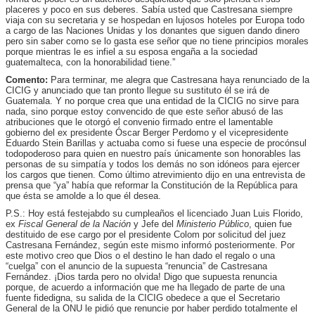
placeres y poco en sus deberes. Sabía usted que Castresana siempre
viaja con su secretaria y se hospedan en lujosos hoteles por Europa todo
a cargo de las Naciones Unidas y los donantes que siguen dando dinero
pero sin saber como se lo gasta ese señor que no tiene principios morales
porque mientras le es infiel a su esposa engaña a la sociedad
guatemalteca, con la honorabilidad tiene.”
Comento:
Para terminar, me alegra que Castresana haya renunciado de la
CICIG y anunciado que tan pronto llegue su sustituto él se irá de
Guatemala. Y no porque crea que una entidad de la CICIG no sirve para
nada, sino porque estoy convencido de que este señor abusó de las
atribuciones que le otorgó el convenio firmado entre el lamentable
gobierno del ex presidente Óscar Berger Perdomo y el vicepresidente
Eduardo Stein Barillas y actuaba como si fuese una especie de procónsul
todopoderoso para quien en nuestro país únicamente son honorables las
personas de su simpatía y todos los demás no son idóneos para ejercer
los cargos que tienen. Como último atrevimiento dijo en una entrevista de
prensa que “ya” había que reformar la Constitución de la República para
que ésta se amolde a lo que él desea.
P.S.: Hoy está festejabdo su cumpleaños el licenciado Juan Luis Florido,
ex
Fiscal General de la Nación
y Jefe del
Ministerio Público
, quien fue
destituido de ese cargo por el presidente Colom por solicitud del juez
Castresana Fernández, según este mismo informó posteriormente. Por
este motivo creo que Dios o el destino le han dado el regalo o una
“cuelga” con el anuncio de la supuesta “renuncia” de Castresana
Fernández. ¡Dios tarda pero no olvida! Digo que supuesta renuncia
porque, de acuerdo a información que me ha llegado de parte de una
fuente fidedigna, su salida de la CICIG obedece a que el Secretario
General de la ONU le pidió que renuncie por haber perdido totalmente el