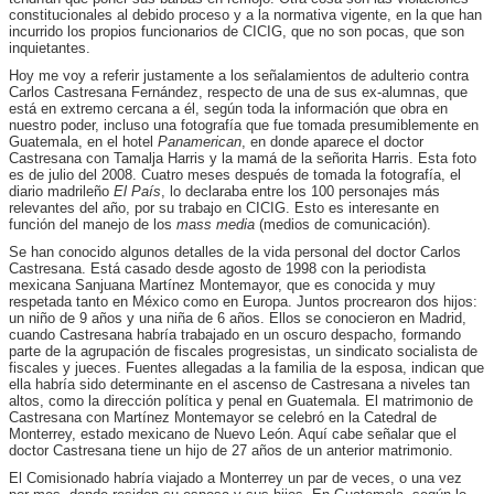
constitucionales al debido proceso y a la normativa vigente, en la que han
incurrido los propios funcionarios de CICIG, que no son pocas, que son
inquietantes.
Hoy me voy a referir justamente a los señalamientos de adulterio contra
Carlos Castresana Fernández, respecto de una de sus ex-alumnas, que
está en extremo cercana a él, según toda la información que obra en
nuestro poder, incluso una fotografía que fue tomada presumiblemente en
Guatemala, en el hotel
Panamerican
, en donde aparece el doctor
Castresana con Tamalja Harris y la mamá de la señorita Harris. Esta foto
es de julio del 2008. Cuatro meses después de tomada la fotografía, el
diario madrileño
El País
, lo declaraba entre los 100 personajes más
relevantes del año, por su trabajo en CICIG. Esto es interesante en
función del manejo de los
mass media
(medios de comunicación).
Se han conocido algunos detalles de la vida personal del doctor Carlos
Castresana. Está casado desde agosto de 1998 con la periodista
mexicana Sanjuana Martínez Montemayor, que es conocida y muy
respetada tanto en México como en Europa. Juntos procrearon dos hijos:
un niño de 9 años y una niña de 6 años. Ellos se conocieron en Madrid,
cuando Castresana habría trabajado en un oscuro despacho, formando
parte de la agrupación de fiscales progresistas, un sindicato socialista de
fiscales y jueces. Fuentes allegadas a la familia de la esposa, indican que
ella habría sido determinante en el ascenso de Castresana a niveles tan
altos, como la dirección política y penal en Guatemala. El matrimonio de
Castresana con Martínez Montemayor se celebró en la Catedral de
Monterrey, estado mexicano de Nuevo León. Aquí cabe señalar que el
doctor Castresana tiene un hijo de 27 años de un anterior matrimonio.
El Comisionado habría viajado a Monterrey un par de veces, o una vez