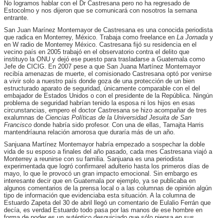
No logramos hablar con el Dr Castresana pero no ha regresado de
Estocolmo y nos dijeron que se comunicará con nosotros la semana
entrante.
San Juan Marínez Montemayor de Castresana es una conocida periodista
que radica en Monterrey, México. Trabaja como freelance en
La Jornada
y
en W radio de Monterrey México. Castresana fijó su residencia en el
vecino país en 2005 trabajó en el observatorio contra el delito que
instituyo la ONU y dejó ese puesto para trasladarse a Guatemala como
Jefe de CICIG. En 2007 pese a que San Juana Martínez Montemayor
recibía amenazas de muerte, el comisionado Castresana optó por venirse
a vivir solo a nuestro país donde goza de una protección de un bien
estructurado aparato de seguridad, únicamente comparable con el del
embajador de Estados Unidos o con el presidente de la República. Ningún
problema de seguridad habrían tenido la esposa ni los hijos en esas
circunstancias, empero el doctor Castresana se hizo acompañar de tres
exalumnas de
Ciencias Políticas de la Universidad Jesuita de San
Francisco
donde habría sido profesor. Con una de ellas, Tamajta Harris
mantendríauna relación amorosa que duraría más de un año.
Sanjuana Martínez Montemayor habría empezado a sospechar la doble
vida de su esposo a finales del año pasado, cada mes Castresana viajó a
Monterrey a reunirse con su familia. Sanjuana es una periodista
experimentada que logró confirmarel adulterio hasta los primeros días de
mayo, lo que le provocó un gran impacto emocional. Sin embargo es
interesante decir que en Guatemala por ejemplo, ya se publicaba en
algunos comentarios de la prensa local o a las columnas de opinión algún
tipo de información que evidenciaba esta situación. A la columna de
Estuardo Zapeta del 30 de abril llegó un comentario de Eulalio Ferrán que
decía, es verdad Estuardo todo pasa por las manos de ese hombre en
forma de poder es un auténtico desquiciado que sólo piensa en sus