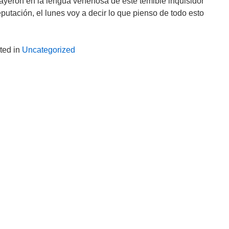
yeron en la lengua venenosa de este temible inquisidor
utación, el lunes voy a decir lo que pienso de todo esto
ted in
Uncategorized