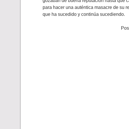
gozaban de buena reputación hasta que ca
para hacer una auténtica masacre de su rep
que ha sucedido y continúa sucediendo.
Pos