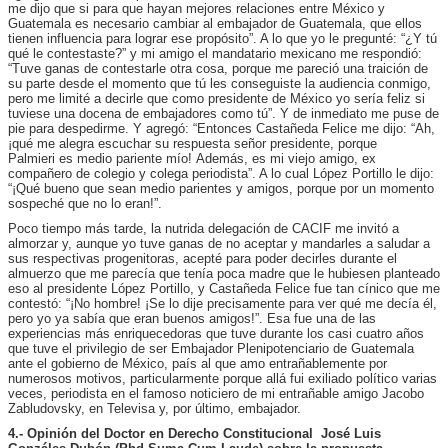
me dijo que si para que hayan mejores relaciones entre México y
Guatemala es necesario cambiar al embajador de Guatemala, que ellos
tienen influencia para lograr ese propósito”. A lo que yo le pregunté: “¿Y tú
qué le contestaste?” y mi amigo el mandatario mexicano me respondió:
“Tuve ganas de contestarle otra cosa, porque me pareció una traición de
su parte desde el momento que tú les conseguiste la audiencia conmigo,
pero me limité a decirle que como presidente de México yo sería feliz si
tuviese una docena de embajadores como tú”. Y de inmediato me puse de
pie para despedirme. Y agregó: “Entonces Castañeda Felice me dijo: “Ah,
¡qué me alegra escuchar su respuesta señor presidente, porque
Palmieri es medio pariente mío! Además, es mi viejo amigo, ex
compañero de colegio y colega periodista”. A lo cual López Portillo le dijo:
“¡Qué bueno que sean medio parientes y amigos, porque por un momento
sospeché que no lo eran!”.
Poco tiempo más tarde, la nutrida delegación de CACIF me invitó a
almorzar y, aunque yo tuve ganas de no aceptar y mandarles a saludar a
sus respectivas progenitoras, acepté para poder decirles durante el
almuerzo que me parecía que tenía poca madre que le hubiesen planteado
eso al presidente López Portillo, y Castañeda Felice fue tan cínico que me
contestó: “¡No hombre! ¡Se lo dije precisamente para ver qué me decía él,
pero yo ya sabía que eran buenos amigos!”. Esa fue una de las
experiencias más enriquecedoras que tuve durante los casi cuatro años
que tuve el privilegio de ser Embajador Plenipotenciario de Guatemala
ante el gobierno de México, país al que amo entrañablemente por
numerosos motivos, particularmente porque allá fui exiliado político varias
veces, periodista en el famoso noticiero de mi entrañable amigo Jacobo
Zabludovsky, en Televisa y, por último, embajador.
4.- O
pinión del Doctor en Derecho Constitucional José Luis