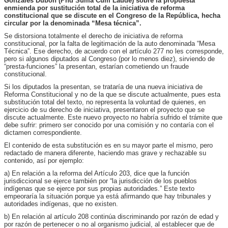
Gonzáles Dubón (Phd Suma Cum Laude) sobre la propuesta
enmienda por sustitución total de la iniciativa de reforma
constitucional que se discute en el Congreso de la República, hecha
circular por la denominada “Mesa técnica”.
Se distorsiona totalmente el derecho de iniciativa de reforma
constitucional, por la falta de legitimación de la auto denominada “Mesa
Técnica”. Ese derecho, de acuerdo con el artículo 277 no les corresponde,
pero si algunos diputados al Congreso (por lo menos diez), sirviendo de
“presta-funciones” la presentan, estarían cometiendo un fraude
constitucional.
Si los diputados la presentan, se trataría de una nueva iniciativa de
Reforma Constitucional y no de la que se discute actualmente, pues esta
substitución total del texto, no representa la voluntad de quienes, en
ejercicio de su derecho de iniciativa, presentaron el proyecto que se
discute actualmente. Este nuevo proyecto no habría sufrido el trámite que
debe sufrir: primero ser conocido por una comisión y no contaría con el
dictamen correspondiente.
El contenido de esta substitución es en su mayor parte el mismo, pero
redactado de manera diferente, haciendo mas grave y rechazable su
contenido, así por ejemplo:
a) En relación a la reforma del Artículo 203, dice que la función
jurisdiccional se ejerce también por “la jurisdicción de los pueblos
indígenas que se ejerce por sus propias autoridades.” Este texto
empeoraría la situación porque ya está afirmando que hay tribunales y
autoridades indígenas, que no existen.
b) En relación al artículo 208 continúa discriminando por razón de edad y
por razón de pertenecer o no al organismo judicial, al establecer que de