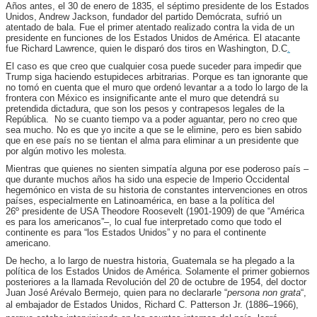
Años antes, el 30 de enero de 1835, el séptimo presidente de los Estados
Unidos, Andrew Jackson, fundador del partido Demócrata, sufrió un
atentado de bala. Fue el primer atentado realizado contra la vida de un
presidente en funciones de los Estados Unidos de América. El atacante
fue Richard Lawrence, quien le disparó dos tiros en Washington, D.C
.
El caso es que creo que cualquier cosa puede suceder para impedir que
Trump siga haciendo estupideces arbitrarias. Porque es tan ignorante que
no tomó en cuenta que el muro que ordenó levantar a a todo lo largo de la
frontera con México es insignificante ante el muro que detendrá su
pretendida dictadura, que son los pesos y contrapesos legales de la
República. No se cuanto tiempo va a poder aguantar, pero no creo que
sea mucho. No es que yo incite a que se le elimine, pero es bien sabido
que en ese país no se tientan el alma para eliminar a un presidente que
por algún motivo les molesta.
Mientras que quienes no sienten simpatía alguna por ese poderoso país –
que durante muchos años ha sido una especie de Imperio Occidental
hegemónico en vista de su historia de constantes intervenciones en otros
países, especialmente en Latinoamérica, en base a la política del
26º presidente de USA Theodore Roosevelt (1901-1909) de que “América
es para los americanos”–, lo cual fue interpretado como que todo el
continente es para “los Estados Unidos” y no para el continente
americano.
De hecho, a lo largo de nuestra historia, Guatemala se ha plegado a la
política de los Estados Unidos de América. Solamente el primer gobiernos
posteriores a la llamada Revolución del 20 de octubre de 1954, del doctor
Juan José Arévalo Bermejo, quien para no declararle “
persona non grata
“,
al embajador de Estados Unidos,
Richard C. Patterson Jr. (1886–1966),