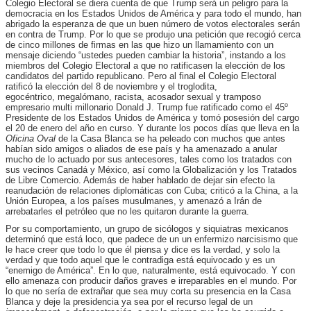
Colegio Electoral se diera cuenta de que Trump será un peligro para la
democracia en los Estados Unidos de América y para todo el mundo, han
abrigado la esperanza de que un buen número de votos electorales serán
en contra de Trump. Por lo que se produjo una petición que recogió cerca
de cinco millones de firmas en las que hizo un llamamiento con un
mensaje diciendo “ustedes pueden cambiar la historia”, instando a los
miembros del Colegio Electoral a que no ratificasen la elección de los
candidatos del partido republicano. Pero al final el Colegio Electoral
ratificó la elección del 8 de noviembre y el troglodita,
egocéntrico, megalómano, racista, acosador sexual y tramposo
empresario multi millonario Donald J. Trump fue ratificado como el 45º
Presidente de los Estados Unidos de América y tomó posesión del cargo
el 20 de enero del año en curso. Y durante los pocos días que lleva en la
Oficina Oval
de la Casa Blanca se ha peleado con muchos que antes
habían sido amigos o aliados de ese país y ha amenazado a anular
mucho de lo actuado por sus antecesores, tales como los tratados con
sus vecinos Canadá y México, así como la Globalización y los Tratados
de Libre Comercio. Además de haber hablado de dejar sin efecto la
reanudación de relaciones diplomáticas con Cuba; criticó a la China, a la
Unión Europea, a los países musulmanes, y amenazó a Irán de
arrebatarles el petróleo que no les quitaron durante la guerra.
Por su comportamiento, un grupo de sicólogos y siquiatras mexicanos
determinó que está loco, que padece de un un enfermizo narcisismo que
le hace creer que todo lo que él piensa y dice es la verdad, y solo la
verdad y que todo aquel que le contradiga está equivocado y es un
“enemigo de América”. En lo que, naturalmente, está equivocado. Y con
ello amenaza con producir daños graves e irreparables en el mundo. Por
lo que no sería de extrañar que sea muy corta su presencia en la Casa
Blanca y deje la presidencia ya sea por el recurso legal de un