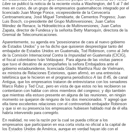
Libre
se publicó la noticia de la reciente visita a Washington, del 5 al 7 del
mes en curso, de un grupo de empresarios guatemaltecos integrado por el
licenciado Juan Monge Ponce, vicepresidente de la Cervecería
Centroamericana
;
José Miguel Torrebiarte, de Cementos Progreso
;
Juan
Luis Bosch, co-presidente del Grupo Multinversiones
;
Juan Carlos
Méndez de Renace, la Hidroeléctrica de Multinversiones
;
Juan Carlos
Zapata, director de Fundesa
y la señorita Betty Marroquín, directora de la
Gremial de Telecomunicaciones.
Aparentemente, su agenda era “posesionarse de cara al nuevo gobierno
de Estados Unidos” y se ha dicho que quisieron desprestigiar tanto del
embajador de Estados Unidos en Guatemala, Tod Robinson, como al Jefe
de la
Comisión Internacional Contra la Impunidad en Guatemala
(CICIG),
el fiscal colombiano Iván Velásquez. Para alguna de las visitas parece
que tuvo el desatino de acompañarles la señora Embajadora ante el
gobierno estadounidense, licenciada Gladis Marithza Ruiz de Vielmann,
ex ministra de Relaciones Exteriores, quien afirmó, en una entrevista
telefónica que le hicieron en el programa periodístico
A las 8:45,
de canal
Antigua, que los empresarios trataron de entrevistarse con los senadores
Marco Rubio y Ted Cruz, pero en vista de que estos no les recibieron se
contentaron con hablar con otros miembros del congreso; y dijo también
que mientras ella estuvo presente en alguna de las reuniones, en ningún
momento se quejaron de ninguno de los dos mencionados. Y agregó que
ella tiene excelentes relaciones con el controvertido embajador Robinson
y que si en su presencia los empresarios hubiesen hablado mal de él ella
habría intervenido para corregirlo.
En realidad, no veo la razón por la cual se pueda criticar a los
empresarios que participaron en esa corta visita no oficial a la capital de
los Estados Unidos de América, aunque en verdad hayan ido con el