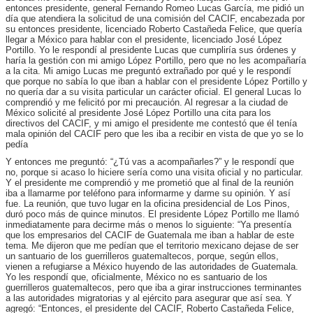
entonces presidente, general Fernando Romeo Lucas García, me pidió un
día que atendiera la solicitud de una comisión del CACIF, encabezada por
su entonces presidente, licenciado Roberto Castañeda Felice, que quería
llegar a México para hablar con el presidente, licenciado José López
Portillo. Yo le respondí al presidente Lucas que cumpliría sus órdenes y
haría la gestión con mi amigo López Portillo, pero que no les acompañaría
a la cita. Mi amigo Lucas me preguntó extrañado por qué y le respondí
que porque no sabía lo que iban a hablar con el presidente López Portillo y
no quería dar a su visita particular un carácter oficial. El general Lucas lo
comprendió y me felicitó por mi precaución. Al regresar a la ciudad de
México solicité al presidente José López Portillo una cita para los
directivos del CACIF, y mi amigo el presidente me contestó que él tenía
mala opinión del CACIF pero que les iba a recibir en vista de que yo se lo
pedía
Y entonces me preguntó: “¿Tú vas a acompañarles?” y le respondí que
no, porque si acaso lo hiciere sería como una visita oficial y no particular.
Y el presidente me comprendió y me prometió que al final de la reunión
iba a llamarme por teléfono para informarme y darme su opinión. Y así
fue. La reunión, que tuvo lugar en la oficina presidencial de Los Pinos,
duró poco más de quince minutos. El presidente López Portillo me llamó
inmediatamente para decirme más o menos lo siguiente: “Ya presentía
que los empresarios del CACIF de Guatemala me iban a hablar de este
tema. Me dijeron que me pedían que el territorio mexicano dejase de ser
un santuario de los guerrilleros guatemaltecos, porque, según ellos,
vienen a refugiarse a México huyendo de las autoridades de Guatemala.
Yo les respondí que, oficialmente, México no es santuario de los
guerrilleros guatemaltecos, pero que iba a girar instrucciones terminantes
a las autoridades migratorias y al ejército para asegurar que así sea. Y
agregó: “Entonces, el presidente del CACIF, Roberto Castañeda Felice,