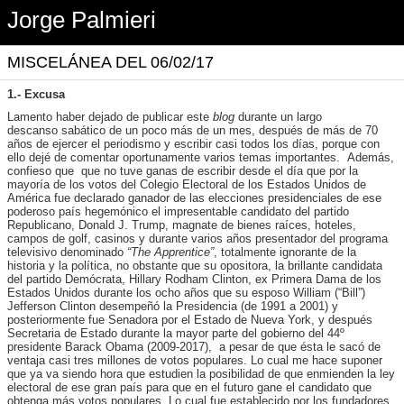
Jorge Palmieri
MISCELÁNEA DEL 06/02/17
1.- Excusa
Lamento haber dejado de publicar este
blog
durante un largo
descanso sabático de un poco más de un mes, después de más de 70
años de ejercer el periodismo y escribir casi todos los días, porque con
ello dejé de comentar oportunamente varios temas importantes. Además,
confieso que que no tuve ganas de escribir desde el día que por la
mayoría de los votos del Colegio Electoral de los Estados Unidos de
América fue declarado ganador de las elecciones presidenciales de ese
poderoso país hegemónico el impresentable candidato del partido
Republicano, Donald J. Trump, magnate de bienes raíces, hoteles,
campos de golf, casinos y durante varios años presentador del programa
televisivo denominado
“The Apprentice”
, totalmente ignorante de la
historia y la política, no obstante que su opositora, la brillante candidata
del partido Demócrata, Hillary Rodham Clinton, ex Primera Dama de los
Estados Unidos durante los ocho años que su esposo William (“Bill”)
Jefferson Clinton desempeñó la Presidencia (de 1991 a 2001) y
posteriormente fue Senadora por el Estado de Nueva York, y después
Secretaria de Estado durante la mayor parte del gobierno del 44º
presidente Barack Obama (2009-2017), a pesar de que ésta le sacó de
ventaja casi tres millones de votos populares. Lo cual me hace suponer
que ya va siendo hora que estudien la posibilidad de que enmienden la ley
electoral de ese gran país para que en el futuro gane el candidato que
obtenga más votos populares. Lo cual fue establecido por los fundadores