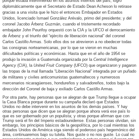
porque estaba interviniendo en los asuntos internos del país,
logró
diplomáticamente que el Secretario de Estado Dean Acheson lo retirase
gracias a una visita que le hizo el entonces Embajador en Estados
Unidos, licenciado Ismael González Arévalo, primo del presidente
; y del
coronel Jacobo Árbenz Guzmán, cuando el tristemente recordado
embajador John Peurifoy orquestó con la CIA y la UFCO el derrocamiento
de Árbenz y el triunfo del “ejército de liberación nacional” del coronel
Carlos Castillo Armas. Solo ellos dos se atrevieron a no obedecer todas
las consignas norteamericanas, por lo que se vieron en muchas
dificultades políticas y económicas. Hasta que en el año de 1954 se
produjo la invasión a Guatemala organizada por la
Central Intelligence
Agency
(CIA), la
United Fruit Company
(UFCO) que organizaron y pagaron
las tropas de la mal llamada “Liberación Nacional” integrada por un puñado
de militares y civiles anticomunistas guatemaltecos y numerosos
mercenarios nicaragüenses, hondureños y salvadoreños, todos bajo la
dirección del Coronel de baja y exiliado Carlos Castillo Armas.
Por otra parte, hay personas que se alegran de que Trump llegue a ocupar
la Casa Blanca porque durante su campaña declaró que Estados
Unidos no debe intervenir en los asuntos de los demás países. Y hay
otras personas que dicen que se alegran porque ahora verá ese país lo
que es ser gobernado por un populista; y otras porque afirman que con
Trump será el fin del Imperio estadounidense. Estas personas olvidan, sin
embargo, los principios básicos de la geopolítica, por lo cual mientras los
Estados Unidos de América siga siendo el poderoso país hegemónico del
área, continuaremos bajo su tutela. Nos guste o no nos guste. Lo cual no