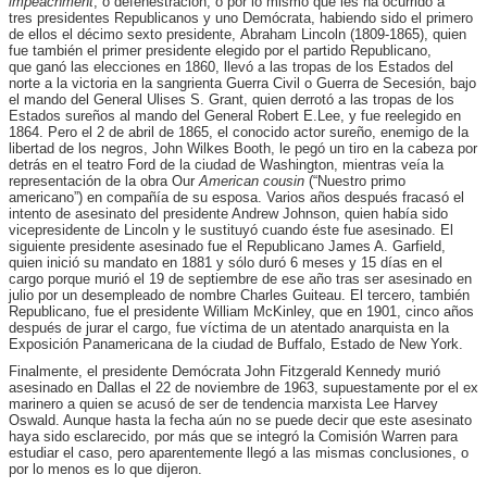
impeachment
, o defenestración, o por lo mismo que les ha ocurrido a
tres presidentes Republicanos y uno Demócrata, habiendo sido el primero
de ellos el décimo sexto presidente, Abraham Lincoln (1809-1865), quien
fue también el primer presidente elegido por el partido Republicano,
que ganó las elecciones en 1860, llevó a las tropas de los Estados del
norte a la victoria en la sangrienta Guerra Civil o Guerra de Secesión, bajo
el mando del General Ulises S. Grant, quien derrotó a las tropas de los
Estados sureños al mando del General Robert E.Lee, y fue reelegido en
1864. Pero el 2 de abril de 1865, el conocido actor sureño, enemigo de la
libertad de los negros, John Wilkes Booth, le pegó un tiro en la cabeza por
detrás en el teatro Ford de la ciudad de Washington, mientras veía la
representación de la obra Our
American cousin
(“Nuestro primo
americano”) en compañía de su esposa. Varios años después fracasó el
intento de asesinato del presidente Andrew Johnson, quien había sido
vicepresidente de Lincoln y le sustituyó cuando éste fue asesinado. El
siguiente presidente asesinado fue el Republicano James A. Garfield,
quien inició su mandato en 1881 y sólo duró 6 meses y 15 días en el
cargo porque murió el 19 de septiembre de ese año tras ser asesinado en
julio por un desempleado de nombre Charles Guiteau. El tercero, también
Republicano, fue el presidente William McKinley, que en 1901, cinco años
después de jurar el cargo, fue víctima de un atentado anarquista en la
Exposición Panamericana de la ciudad de Buffalo, Estado de New York.
Finalmente, el presidente Demócrata John Fitzgerald Kennedy murió
asesinado en Dallas el 22 de noviembre de 1963, supuestamente por el ex
marinero a quien se acusó de ser de tendencia marxista Lee Harvey
Oswald. Aunque hasta la fecha aún no se puede decir que este asesinato
haya sido esclarecido, por más que se integró la Comisión Warren para
estudiar el caso, pero aparentemente llegó a las mismas conclusiones, o
por lo menos es lo que dijeron.