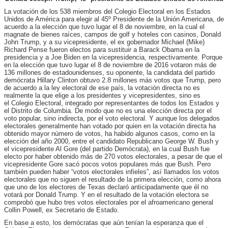
La votación de los 538 miembros del Colegio Electoral en los Estados
Unidos de América para elegir al 45º Presidente de la Unión Americana, de
acuerdo a la elección que tuvo lugar el 8 de noviembre, en la cual el
magnate de bienes raíces, campos de golf y hoteles con casinos, Donald
John Trump, y a su vicepresidente, el ex gobernador Michael (Mike)
Richard Pense fueron electos para sustituir a Barack Obama en la
presidencia y a Joe Biden en la vicepresidencia, respectivamente. Porque
en la elección que tuvo lugar el 8 de noviembre de 2016 votaron más de
136 millones de estadounidenses, su oponente, la candidata del partido
demócrata Hillary Clinton obtuvo 2.8 millones más votos que Trump, pero
de acuerdo a la ley electoral de ese país, la votación directa no es
realmente la que elige a los presidentes y vicepresidentes, sino es
el Colegio Electoral, integrado por representantes de todos los Estados y
el Distrito de Columbia. De modo que no es una elección directa por el
voto popular, sino indirecta, por el voto electoral. Y aunque los delegados
electorales generalmente han votado por quien en la votación directa ha
obtenido mayor número de votos, ha habido algunos casos, como en la
elección del año 2000, entre el candidato Republicano George W. Bush y
el vicepresidente Al Gore (del partido Demócrata), en la cual Bush fue
electo por haber obtenido más de 270 votos electorales, a pesar de que el
vicepresidente Gore sacó pocos votos populares más que Bush. Pero
también pueden haber “votos electorales infieles”, así llamados los votos
electorales que no siguen el resultado de la primera elección, como ahora
que uno de los electores de Texas declaró anticipadamente que él no
votará por Donald Trump. Y en el resultado de la votación electora se
comprobó que hubo tres votos electorales por el afroamericano general
Collin Powell, ex Secretario de Estado.
En base a esto, los demócratas que aún tenían la esperanza que el