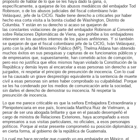
propósito de hablar de lo que se les haya dado la gana, o,
específicamente, a quejarse de los abusos mediáticos del embajador Tod
Robinson, o de los abusos judiciales del fiscal colombiano Iván
Velásquez, jefe de la CICIG. Nadie tiene derecho a criticarles por haber
hecho esa corta visita a la bonita ciudad de Washington, Distrito de
Columbia. Y están en su derecho si acaso se quejaron de
las constantes violaciones de parte del embajador Robinson al Convenio
sobre Relaciones Diplomáticas de Viena, que prohibe a los embajadores
intervenir en los asuntos internos de los países anfitriones. Y si también
se quejaron de que el fiscal colombiano jefe de la CICIG, Iván Velásquez,
junto con la jefa del Ministerio Público (MP), Thelma Aldana han obtenido
muchos éxitos en sus pesquisas y capturas de ex funcionarios públicos y
de empresarios que, supuestamente, han cometido actos de corrupción,
pero eso no justifica que ellos mismos hayan violado la Constitución de la
República y demás leyes al encarcelar a esas personas sin derecho a ser
juzgados, ni respetar el principio de presunción de inocencia. Con lo cual
se ha causado un grave desprestigio equivalente a la sentencia de muerte
civil a esas personas sin antes haber comprobado su culpabilidad. Porque
se les ha condenado por los medios de comunicación ante la sociedad,
sin darles el derecho de demostrar su inocencia. Ni respetar la
presunción de inocencia.
Lo que me parece criticable es que la señora Embajadora Extraordinaria y
Plenipotenciaria en ese país, licenciada Marithza Ruiz de Vielmann, a
pesar de ser una abogada brillante y que en el pasado desempeñó el
cargo de ministra de Relaciones Exteriores, haya acompañado a esos
empresarios a sus visitas particulares, no oficiales, a esos personajes
políticos. Porque al estar presente comprometió su posición diplomática y,
en cierta forma, al gobierno de la república de Guatemala.
Lo cual me hace recordar que cuando yo era embajador en México, el