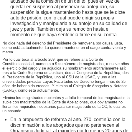
acusado de la comisión de un delito, pues en vez de
quedar en suspenso al prosperar su antejuicio, su
suspensión la sigue manteniendo hasta que se le dicte
auto de prisión, con lo cual puede dirigir su propia
investigación y manipularla a su antojo en su calidad de
juez y parte. También deja su remoción hasta el
momento de que haya sentencia firme en su contra.
No dice nada del derecho del Presidente de removerla por causa justa,
como está actualmente. La quieren mantener en el cargo contra viento y
marea.
Por lo cual toca al artículo 269, que se refiere a la Corte de
Constitucionalidad, aumenta a 9 su número de magistrados, a nueve años
el ejercicio del cargo y se adjudica su nombramiento arbitrariamente así:
tres a la Corte Suprema de Justicia, dos al Congreso de la República, dos
al Presidente de la República, uno al CSU de la USAC, y uno a las
universidades privadas cuyas Facultades de Derecho tengan más de 25
años de haber sido creadas. Y elimina al Colegio de Abogados y Notarios
(CANG), como está actualmente.
Elimina los magistrados suplentes y a falta temporal de los magistrados la
suple con magistrados de la Corte de Apelaciones, que obviamente no
llenan los requisitos necesarios para ser magistrado de la CC, lo cual es
un absurdo.
En la propuesta de reforma al arto. 270, continúa con la
discriminación a los abogados que no pertenecen al
Organismo Judicial, al exigirles por lo menos 20 años de