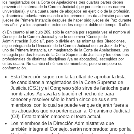
los magistrados de la Corte de Apelaciones tres cuartas partes deben
provenir del sistema de la Carrera Judicial (que por cierto no es carrera
universitaria), y una cuarta parte de abogados en ejercicio de la profesión,
y discrimina todavía más cuando a los primeros les da admisión para ser
jueces de Primera Instancia después de haber sido jueces de Paz durante
tres años y a los aspirantes externos les exige el doble de tiempo, 6 años.
c) En cuanto al artículo 209, sólo le cambia por segunda vez el nombre al
Consejo de la Carrera Judicial y se le denomina “Consejo de
Administración Judicial”, pero lo divide en las mismas dos Direcciones,
sigue integrando la Dirección de la Carrera Judicial con un Juez de Paz,
uno de Primera Instancia, un magistrado de la Corte de Apelaciones, uno
escogido por dos tercios de la Corte Suprema de Justicia y los otros tres
profesionales de distintas disciplinas (ya no abogados)
,
escogidos por
estos cuatro. No cambia el número de miembros, pero si empeora su
conformación.
Esta Dirección sigue con la facultad de aprobar la lista
de candidatos a magistrados de la Corte Suprema de
Justicia (CSJ) y el Congreso sólo sirve de fantoche para
nombrarlos. Agrava la situación el hecho de para
conocer y resolver sólo lo harán cinco de sus siete
miembros, con lo cual se puede ver que dejarán fuera a
los abogados que no pertenezcan al Organismo Judicial
(OJ). Esto también empeora el texto actual.
Los miembros de la Dirección Administrativa que
también integra el Consejo, serán nombrados: uno por la