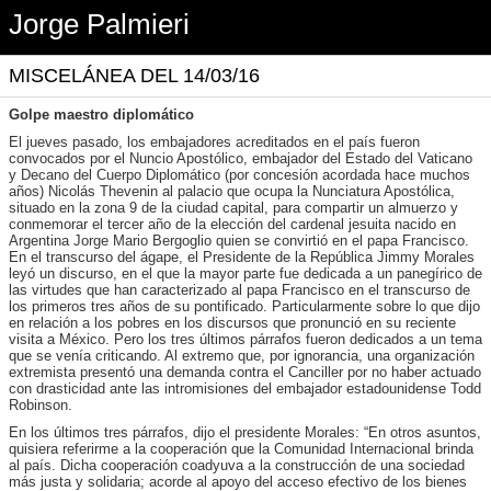
Jorge Palmieri
MISCELÁNEA DEL 14/03/16
Golpe maestro diplomático
El jueves pasado, los embajadores acreditados en el país fueron
convocados por el Nuncio Apostólico, embajador del Estado del Vaticano
y Decano del Cuerpo Diplomático (por concesión acordada hace muchos
años) Nicolás Thevenin al palacio que ocupa la Nunciatura Apostólica,
situado en la zona 9 de la ciudad capital, para compartir un almuerzo y
conmemorar el tercer año de la elección del cardenal jesuita nacido en
Argentina Jorge Mario Bergoglio quien se convirtió en el papa Francisco.
En el transcurso del ágape, el Presidente de la República Jimmy Morales
leyó un discurso, en el que la mayor parte fue dedicada a un panegírico de
las virtudes que han caracterizado al papa Francisco en el transcurso de
los primeros tres años de su pontificado. Particularmente sobre lo que dijo
en relación a los pobres en los discursos que pronunció en su reciente
visita a México. Pero los tres últimos párrafos fueron dedicados a un tema
que se venía criticando. Al extremo que, por ignorancia, una organización
extremista presentó una demanda contra el Canciller por no haber actuado
con drasticidad ante las intromisiones del embajador estadounidense Todd
Robinson.
En los últimos tres párrafos, dijo el presidente Morales: “En otros asuntos,
quisiera referirme a la cooperación que la Comunidad Internacional brinda
al país. Dicha cooperación coadyuva a la construcción de una sociedad
más justa y solidaria; acorde al apoyo del acceso efectivo de los bienes