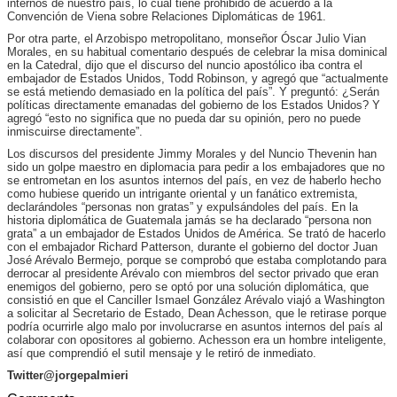
internos de nuestro país, lo cual tiene prohibido de acuerdo a la
Convención de Viena sobre Relaciones Diplomáticas de 1961.
Por otra parte, el Arzobispo metropolitano, monseñor Óscar Julio Vian
Morales, en su habitual comentario después de celebrar la misa dominical
en la Catedral, dijo que el discurso del nuncio apostólico iba contra el
embajador de Estados Unidos, Todd Robinson, y agregó que “actualmente
se está metiendo demasiado en la política del país”. Y preguntó: ¿Serán
políticas directamente emanadas del gobierno de los Estados Unidos? Y
agregó “esto no significa que no pueda dar su opinión, pero no puede
inmiscuirse directamente”.
Los discursos del presidente Jimmy Morales y del Nuncio Thevenin han
sido un golpe maestro en diplomacia para pedir a los embajadores que no
se entrometan en los asuntos internos del país, en vez de haberlo hecho
como hubiese querido un intrigante oriental y un fanático extremista,
declarándoles “personas non gratas” y expulsándoles del país. En la
historia diplomática de Guatemala jamás se ha declarado “persona non
grata” a un embajador de Estados Unidos de América. Se trató de hacerlo
con el embajador Richard Patterson, durante el gobierno del doctor Juan
José Arévalo Bermejo, porque se comprobó que estaba complotando para
derrocar al presidente Arévalo con miembros del sector privado que eran
enemigos del gobierno, pero se optó por una solución diplomática, que
consistió en que el Canciller Ismael González Arévalo viajó a Washington
a solicitar al Secretario de Estado, Dean Achesson, que le retirase porque
podría ocurrirle algo malo por involucrarse en asuntos internos del país al
colaborar con opositores al gobierno. Achesson era un hombre inteligente,
así que comprendió el sutil mensaje y le retiró de inmediato.
Twitter@jorgepalmieri