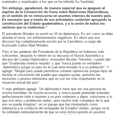
materiales y espirituales a los que se ha referido Su Santidad.
Sin embargo, agradeceré, de manera especial que se apeguen al
espíritu de la Convención de Viena sobre Relaciones Diplomáticas,
en el sentido de no inmiscuirse en asuntos internos de nuestro país.
Es necesario que a través de sus actividades continúen apoyando la
construcción del Estado guatemalteco, y a la unión de todos los
sectores que lo conforman.”
El presidente Morales se anotó un 10 en diplomacia. Es así como se debe
abordar el tema, sin enfrentamientos negativos. Es obvio que ese
discurso fue cuidadosamente escrito por la Cancillería, a cargo del
licenciado Carlos Raúl Morales.
Pero si las palabras del Presidente de la República no hubiesen sido
suficientes, después lo reiteró en su discurso el Nuncio Apostólico y
decano del Cuerpo Diplomático, monseñor Nicolás Thevenin, cuando dijo
que “Guatemala merece respeto” y que “nunca puede un verdadero
diplomático juzgar un país en el cual está enviado ni a su población”. Y
agregó: “Ningún país puede permitirse cometer injerencias porque lejos de
facilitar el crecimiento del pueblo que requiere ayuda, aumenta las
tensiones o prioriza elementos que no son los más importantes en la
situación actual del país”.
Y más adelante agregó: “Un diplomático tiene que ser una persona de
mucha humildad, de mucha escucha, y nunca puede pretender entender
perfectamente todo e imponer a un país soberano y digno, soluciones a lo
que son retos y problemas reales, pero mucho más complejos de lo que
uno se puede imaginar”, en un pasaje que fue interpretado como
referencia a la conducta del embajador de Estados Unidos, porque se le
ha señalado reiteradamente de que se está inmiscuyendo en asuntos