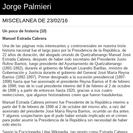
Jorge Palmieri
MISCELANEA DE 23/02/16
Un poco de historia (10)
Manuel Estrada Cabrera
Una de las páginas más interesantes y controversiales en nuestra triste
historia nacional fue el largo paso por la Presidencia de la República, de
22 años de duración, del abogado oriundo de Quetzaltenango Manuel José
Estrada Cabrera, después de haber sido secretario del Presidente Justo
Rufino Barrios, luego presidente del Ayuntamiento de Quetzaltenango
(1891-1892), durante el gobierno de Manuel Lisandro Barillas, ministro de
Gobernación y Justicia durante el gobierno del General José María Reyna
Barrios (1892-1897), Primer designado a la sucesión presidencial (1897-
1898) hasta que fue asesinado el presidente Reyna Barrios el 8 de febrero
de 1898; tras de lo cual presidente interino del 9 de febrero al 2 de octubre
de 1898 y a partir de entonces hasta 1920, gracias a sus cuatro
reelecciones, que algunos historiadores creen que fueron fraudulentas.
Manuel Estrada Cabrera primero fue Presidente de la República interino a
partir del 9 de febrero de 1898 al 2 de octubre del mismo año, a raíz del
asesinato del presidente José María Reyna Barrios, ocurrido un día antes.
Y algunos sospecharon que él pudo haber estado implicado en el crimen
para poder asumir la Presidencia de la República sin necesidad de haber
sido electo.
Según la Enciclopedia Libre Wikipedia, tan pronto como Estrada Cabrera