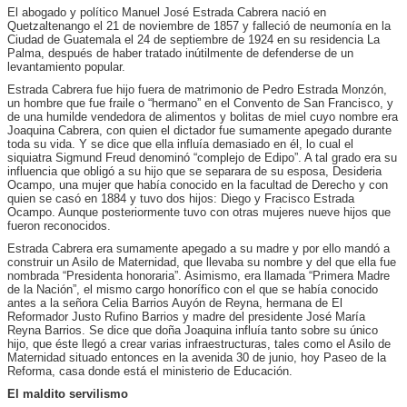
El abogado y político Manuel José Estrada Cabrera nació en
Quetzaltenango el 21 de noviembre de 1857 y falleció de neumonía en la
Ciudad de Guatemala el 24 de septiembre de 1924 en su residencia La
Palma, después de haber tratado inútilmente de defenderse de un
levantamiento popular.
Estrada Cabrera fue hijo fuera de matrimonio de Pedro Estrada Monzón,
un hombre que fue fraile o “hermano” en el Convento de San Francisco, y
de una humilde vendedora de alimentos y bolitas de miel cuyo nombre era
Joaquina Cabrera, con quien el dictador fue sumamente apegado durante
toda su vida. Y se dice que ella influía demasiado en él, lo cual el
siquiatra Sigmund Freud denominó “complejo de Edipo”. A tal grado era su
influencia que obligó a su hijo que se separara de su esposa, Desideria
Ocampo, una mujer que había conocido en la facultad de Derecho y con
quien se casó en 1884 y tuvo dos hijos: Diego y Fracisco Estrada
Ocampo. Aunque posteriormente tuvo con otras mujeres nueve hijos que
fueron reconocidos.
Estrada Cabrera era sumamente apegado a su madre y por ello mandó a
construir un Asilo de Maternidad, que llevaba su nombre y del que ella fue
nombrada “Presidenta honoraria”. Asimismo, era llamada “Primera Madre
de la Nación”, el mismo cargo honorífico con el que se había conocido
antes a la señora Celia Barrios Auyón de Reyna, hermana de El
Reformador Justo Rufino Barrios y madre del presidente José María
Reyna Barrios. Se dice que doña Joaquina influía tanto sobre su único
hijo, que éste llegó a crear varias infraestructuras, tales como el Asilo de
Maternidad situado entonces en la avenida 30 de junio, hoy Paseo de la
Reforma, casa donde está el ministerio de Educación.
El maldito servilismo