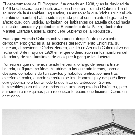
El departamento de El Progreso fue creado en 1908, y en la Navidad de
1919 la cabecera fue rebautizada con el nombre Estrada Cabrera. En el
acuerdo de la Asamblea Legislativa, se establecía que “dicha solicitud (de
cambio de nombre) había sido inspirada por el sentimiento de gratitud y
afecto que, con justicia, abrigaban los habitantes de aquella ciudad hacia
su ilustre fundador y protector, el Benemérito de la Patria, Doctor don
Manuel Estrada Cabrera, digno Jefe Supremo de la República”.
Hasta que Estrada Cabrera estuvo preso, después de su violento
derrocamiento gracias a las acciones del Movimiento Unionista, su
sucesor, el presidente Carlos Herrera, emitió un Acuerdo Gubernativo con
fecha del 3 de mayo de 1920 en el que ordenó suprimir los nombres del
dictador y de sus familiares de cualquier lugar que los tuvieran.
Por eso es que no hemos tenido héroes a lo largo de nuestra triste
historia, ni figuras políticas históricas a las que admiremos, porque
después de haber sido tan serviles y haberles endiosado mientras
ejercían el poder, cuando se retiran se les desprestigia y después llega
otro gobernante a borrar todo lo que hizo su antecesor. Somos
implacables para criticar a todos nuestros antepasados históricos, pero
sumamente mezquinos para reconocer lo bueno que hicieron. Como en
este caso.