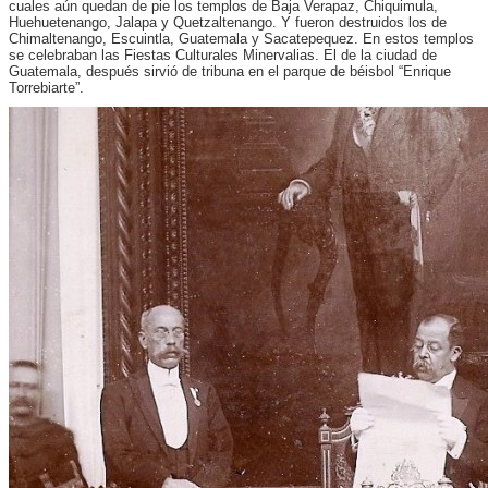
cuales aún quedan de pie los templos de Baja Verapaz, Chiquimula,
Huehuetenango, Jalapa y Quetzaltenango. Y fueron destruidos los de
Chimaltenango, Escuintla, Guatemala y Sacatepequez. En estos templos
se celebraban las Fiestas Culturales Minervalias. El de la ciudad de
Guatemala, después sirvió de tribuna en el parque de béisbol “Enrique
Torrebiarte”.