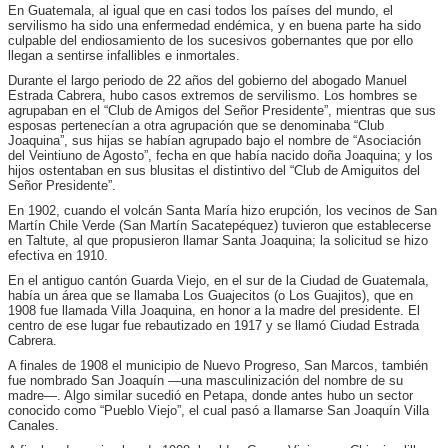
En Guatemala, al igual que en casi todos los países del mundo, el
servilismo ha sido una enfermedad endémica, y en buena parte ha sido
culpable del endiosamiento de los sucesivos gobernantes que por ello
llegan a sentirse infallibles e inmortales.
Durante el largo periodo de 22 años del gobierno del abogado Manuel
Estrada Cabrera, hubo casos extremos de servilismo. Los hombres se
agrupaban en el “Club de Amigos del Señor Presidente”, mientras que sus
esposas pertenecían a otra agrupación que se denominaba “Club
Joaquina”, sus hijas se habían agrupado bajo el nombre de “Asociación
del Veintiuno de Agosto”, fecha en que había nacido doña Joaquina; y los
hijos ostentaban en sus blusitas el distintivo del “Club de Amiguitos del
Señor Presidente”.
En 1902, cuando el volcán Santa María hizo erupción, los vecinos de San
Martín Chile Verde (San Martín Sacatepéquez) tuvieron que establecerse
en Taltute, al que propusieron llamar Santa Joaquina; la solicitud se hizo
efectiva en 1910.
En el antiguo cantón Guarda Viejo, en el sur de la Ciudad de Guatemala,
había un área que se llamaba Los Guajecitos (o Los Guajitos), que en
1908 fue llamada Villa Joaquina, en honor a la madre del presidente. El
centro de ese lugar fue rebautizado en 1917 y se llamó Ciudad Estrada
Cabrera.
A finales de 1908 el municipio de Nuevo Progreso, San Marcos, también
fue nombrado San Joaquín ―una masculinización del nombre de su
madre―. Algo similar sucedió en Petapa, donde antes hubo un sector
conocido como “Pueblo Viejo”, el cual pasó a llamarse San Joaquín Villa
Canales.