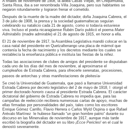
A finales de noviembre de 1908, la aldea Casas Viejas, en Chiquimulilla,
Santa Rosa, iba a ser renombrada Villa Joaquina, pero sus habitantes se
negaron rotundamente y lograron frenar el cometido.
Después de la muerte de la madre del dictador, doña Joaquina Cabrera, el
3 de julio de 1908, la prensa y la sociedad guatemaltecas seguían
celebrando su natalicio cada 21 de agosto, como si todavía estuviese
viva. Incluso el poeta nicaragüense Rubén Darío publicó el poema
Mater
Admirabilis
(madre admirable) el 21 de agosto de 1915, en honor a ella.
El 21 de noviembre de 1917, la Asamblea Legislativa mandó colocar en la
casa natal del presidente en Quetzaltenango una placa de mármol que
contenía la fecha de nacimiento y los decretos mediante los cuales se
restablecía la enseñanza pública e instituía las fiestas de la niñez.
Todas las asociaciones de clubes de amigos del presidente se disputaban
cada uno de los días del mes de noviembre, al aproximarse el
cumpleaños de Estrada Cabrera, para ofrecerle serenatas, procesiones,
.
paseos de antorchas y otras manifestaciones de pleitesía
Se creó la Universidad de Guatemala, que pasó a llamarse Universidad
Estrada Cabrera por decreto legislativo del 2 de mayo de 1918, l otorgó el
primer doctorado
honoris causa
al presidente Estrada Cabrera. El carácter
dictatorial del gobierno de Estrada Cabrera no impedía que, para las
campañas de reelección recibiera numerosas cartas de apoyo, muchas de
ellas firmadas por personalidades del país, tales como los escritores
Enrique Gómez Carrillo, Flavio Herrera o Carlos Wyld Ospina o que Rafael
Arévalo Martínez le hubiese llamado “un gran hombre patrio” durante su
discurso en las Minervalias de noviembre de 1917, aunque más tarde
escribió la biografía del dictador en su libro
¡Ecce Pericles!
en el cual le
denostó severamente.